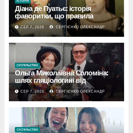
ІСТОРІЯ
Діана де Пуатьє: історія
фаворитки, що правила
Францією
СЕР 7, 2026
СЕРГІЄНКО ОЛЕКСАНДР
СУСПІЛЬСТВО
Ольга Миколаївна Соломіна:
шлях гляціологині від
експедиційної кухарки до
СЕР 7, 2026
СЕРГІЄНКО ОЛЕКСАНДР
директора Інституту географії
РАН
СУСПІЛЬСТВО