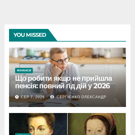
YOU MISSED
ФІНАНСИ
Що робити якщо не прийшла
пенсія: повний гід дій у 2026
році
СЕР 7, 2026
СЕРГІЄНКО ОЛЕКСАНДР