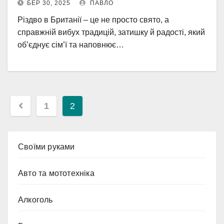
БЕР 30, 2025
ПАВЛО
Різдво в Британії – це не просто свято, а
справжній вибух традицій, затишку й радості, який
об’єднує сім’ї та наповнює…
Пагінація
1
2
записів
Cвоїми руками
Авто та мототехніка
Алкоголь