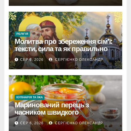
РЕЛІГІЯ
Молитва про збереження сім’ї:
тексти, сила та як правильно
читати
СЕР 6, 2026
СЕРГІЄНКО ОЛЕКСАНДР
КУЛІНАРІЯ ТА ЇЖА
Маринований перець з
часником швидкого
приготування
СЕР 6, 2026
СЕРГІЄНКО ОЛЕКСАНДР