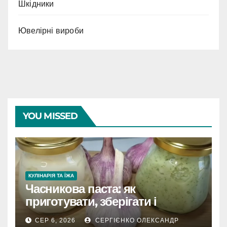
Шкідники
Ювелірні вироби
YOU MISSED
КУЛІНАРІЯ ТА ЇЖА
Часникова паста: як
приготувати, зберігати і
розкрити весь смак
СЕР 6, 2026
СЕРГІЄНКО ОЛЕКСАНДР