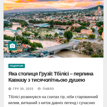
ПОДОРОЖІ
Яка столиця Грузії: Тбілісі – перлина
Кавказу з тисячолітньою душею
ГРУ 30, 2025
ПАВЛО
Тбілісі розкинувся на схилах гір, ніби старовинний
килим, витканий з ниток давніх легенд і сучасних