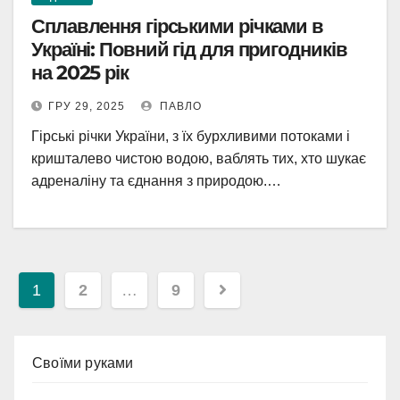
Сплавлення гірськими річками в
Україні: Повний гід для пригодників
на 2025 рік
ГРУ 29, 2025
ПАВЛО
Гірські річки України, з їх бурхливими потоками і
кришталево чистою водою, ваблять тих, хто шукає
адреналіну та єднання з природою.…
Пагінація
1
2
…
9
записів
Cвоїми руками