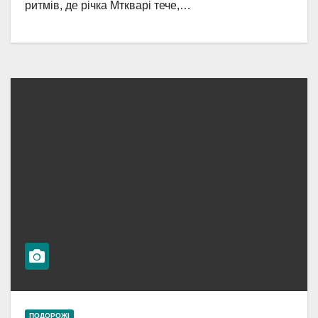
ритмів, де річка Мткварі тече,…
ПОДОРОЖІ