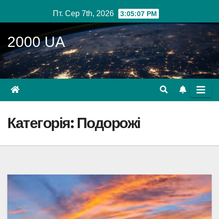
Перейти
Пт. Сер 7th, 2026
3:05:08 PM
до
вмісту
2000 UA
Категорія:
Подорожі