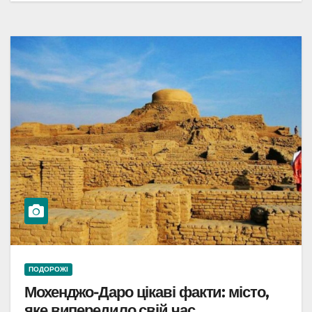
ПОДОРОЖІ
Мохенджо-Даро цікаві факти: місто,
яке випередило свій час