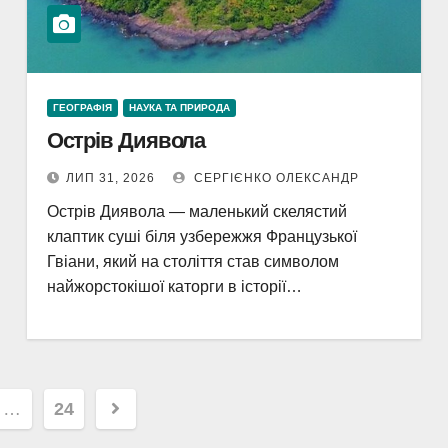
ГЕОГРАФІЯ
НАУКА ТА ПРИРОДА
Острів Диявола
ЛИП 31, 2026
СЕРГІЄНКО ОЛЕКСАНДР
Острів Диявола — маленький скелястий
клаптик суші біля узбережжя Французької
Гвіани, який на століття став символом
найжорстокішої каторги в історії…
я
…
24