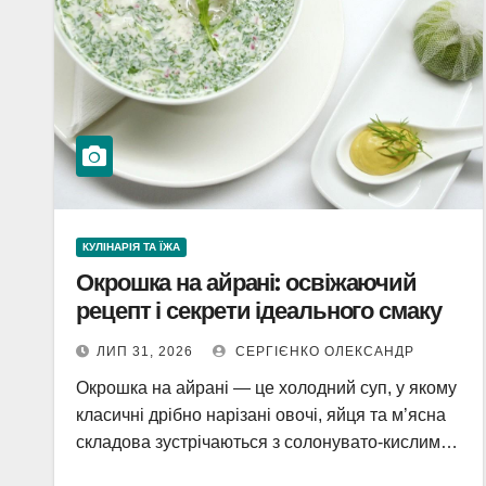
КУЛІНАРІЯ ТА ЇЖА
Окрошка на айрані: освіжаючий
рецепт і секрети ідеального смаку
ЛИП 31, 2026
СЕРГІЄНКО ОЛЕКСАНДР
Окрошка на айрані — це холодний суп, у якому
класичні дрібно нарізані овочі, яйця та м’ясна
складова зустрічаються з солонувато-кислим…