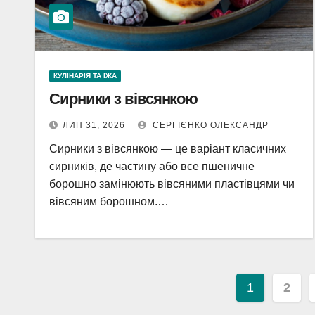
КУЛІНАРІЯ ТА ЇЖА
Сирники з вівсянкою
ЛИП 31, 2026
СЕРГІЄНКО ОЛЕКСАНДР
Сирники з вівсянкою — це варіант класичних
сирників, де частину або все пшеничне
борошно замінюють вівсяними пластівцями чи
вівсяним борошном.…
Пагінаці
1
2