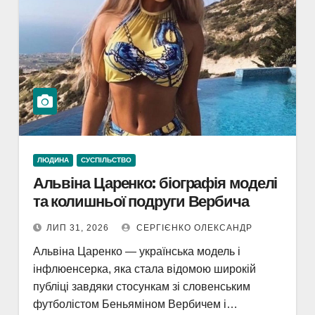
ЛЮДИНА
СУСПІЛЬСТВО
Альвіна Царенко: біографія моделі
та колишньої подруги Вербича
ЛИП 31, 2026
СЕРГІЄНКО ОЛЕКСАНДР
Альвіна Царенко — українська модель і
інфлюенсерка, яка стала відомою широкій
публіці завдяки стосункам зі словенським
футболістом Беньяміном Вербичем і…