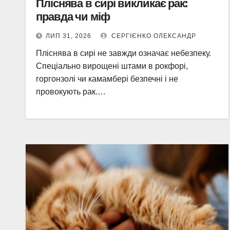
Пліснява в сирі викликає рак:
правда чи міф
ЛИП 31, 2026
СЕРГІЄНКО ОЛЕКСАНДР
Пліснява в сирі не завжди означає небезпеку.
Спеціально вирощені штами в рокфорі,
горгонзолі чи камамбері безпечні і не
провокують рак.…