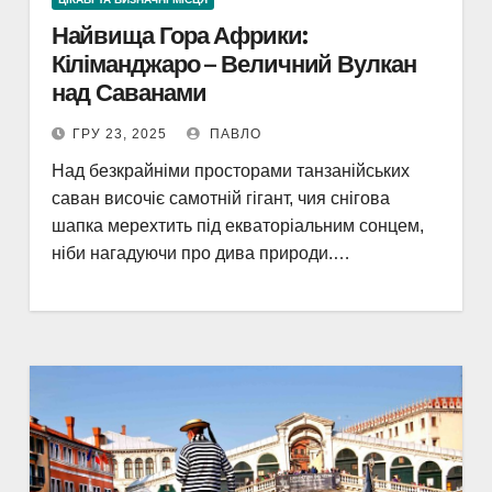
Найвища Гора Африки:
Кіліманджаро – Величний Вулкан
над Саванами
ГРУ 23, 2025
ПАВЛО
Над безкрайніми просторами танзанійських
саван височіє самотній гігант, чия снігова
шапка мерехтить під екваторіальним сонцем,
ніби нагадуючи про дива природи.…