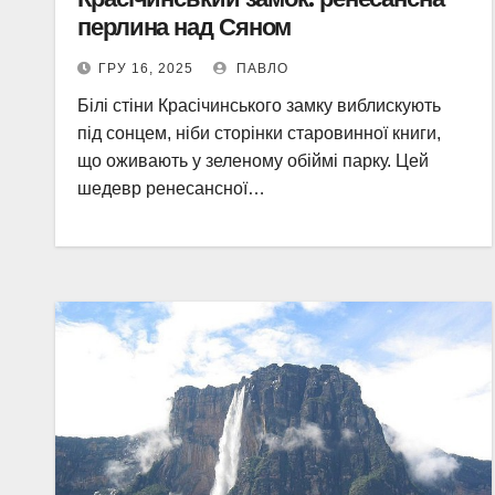
перлина над Сяном
ГРУ 16, 2025
ПАВЛО
Білі стіни Красічинського замку виблискують
під сонцем, ніби сторінки старовинної книги,
що оживають у зеленому обіймі парку. Цей
шедевр ренесансної…