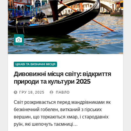
ЦІКАВІ ТА ВИЗНАЧНІ МІСЦЯ
Дивовижні місця світу: відкриття
природи та культури 2025
ГРУ 18, 2025
ПАВЛО
Світ розкривається перед мандрівниками як
безкінечний гобелен, витканий з гірських
вершин, що торкаються хмар, і стародавніх
руїн, які шепочуть таємниці…