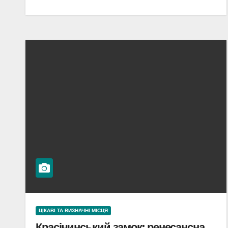
ЦІКАВІ ТА ВИЗНАЧНІ МІСЦЯ
Красічинський замок: ренесансна