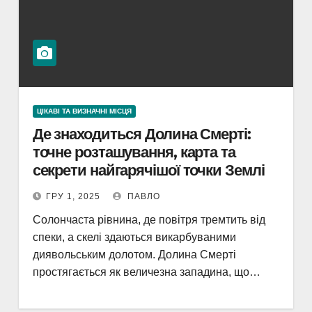
ЦІКАВІ ТА ВИЗНАЧНІ МІСЦЯ
Де знаходиться Долина Смерті:
точне розташування, карта та
секрети найгарячішої точки Землі
ГРУ 1, 2025
ПАВЛО
Солончаста рівнина, де повітря тремтить від
спеки, а скелі здаються викарбуваними
диявольським долотом. Долина Смерті
простягається як величезна западина, що…