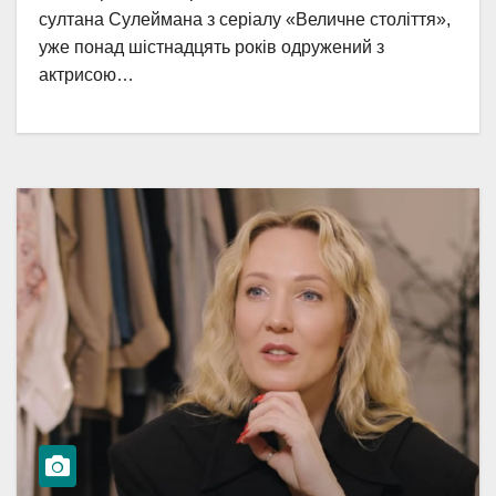
султана Сулеймана з серіалу «Величне століття»,
уже понад шістнадцять років одружений з
актрисою…