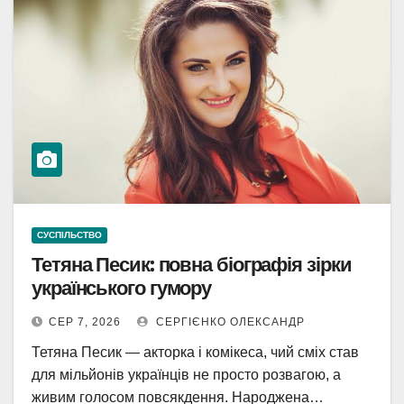
СУСПІЛЬСТВО
Тетяна Песик: повна біографія зірки
українського гумору
СЕР 7, 2026
СЕРГІЄНКО ОЛЕКСАНДР
Тетяна Песик — акторка і комікеса, чий сміх став
для мільйонів українців не просто розвагою, а
живим голосом повсякдення. Народжена…