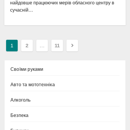
найдовше працюючих мерів обласного центру в
сучасній…
Пагінація
1
2
…
11
записів
Cвоїми руками
Авто та мототехніка
Алкоголь
Безпека