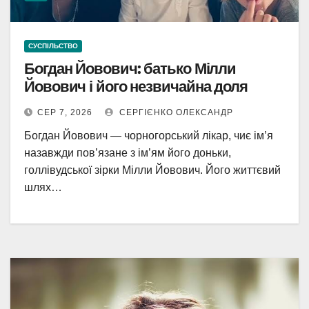
СУСПІЛЬСТВО
Богдан Йовович: батько Мілли
Йовович і його незвичайна доля
СЕР 7, 2026
СЕРГІЄНКО ОЛЕКСАНДР
Богдан Йовович — чорногорський лікар, чиє ім’я
назавжди пов’язане з ім’ям його доньки,
голлівудської зірки Мілли Йовович. Його життєвий
шлях…