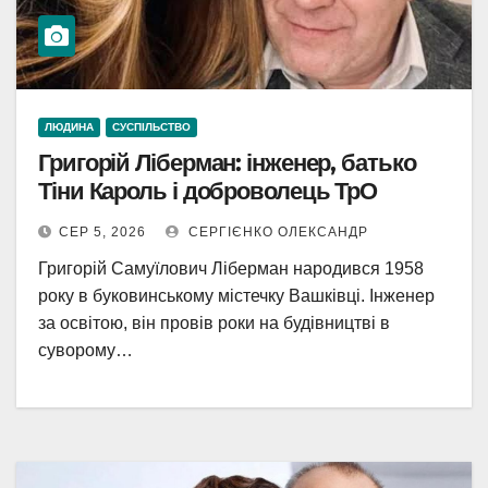
ЛЮДИНА
СУСПІЛЬСТВО
Григорій Ліберман: інженер, батько
Тіни Кароль і доброволець ТрО
СЕР 5, 2026
СЕРГІЄНКО ОЛЕКСАНДР
Григорій Самуїлович Ліберман народився 1958
року в буковинському містечку Вашківці. Інженер
за освітою, він провів роки на будівництві в
суворому…