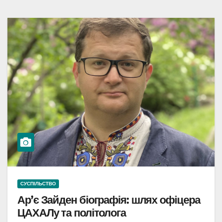
СУСПІЛЬСТВО
Ар’є Зайден біографія: шлях офіцера
ЦАХАЛу та політолога