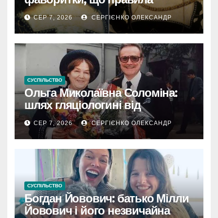
Францією
СЕР 7, 2026
СЕРГІЄНКО ОЛЕКСАНДР
СУСПІЛЬСТВО
Ольга Миколаївна Соломіна:
шлях гляціологині від
експедиційної кухарки до
СЕР 7, 2026
СЕРГІЄНКО ОЛЕКСАНДР
директора Інституту географії
РАН
СУСПІЛЬСТВО
Богдан Йовович: батько Мілли
Йовович і його незвичайна