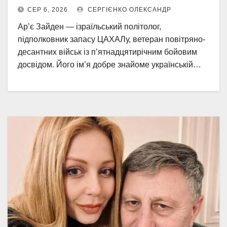
СЕР 6, 2026
СЕРГІЄНКО ОЛЕКСАНДР
Ар’є Зайден — ізраїльський політолог,
підполковник запасу ЦАХАЛу, ветеран повітряно-
десантних військ із п’ятнадцятирічним бойовим
досвідом. Його ім’я добре знайоме українській…