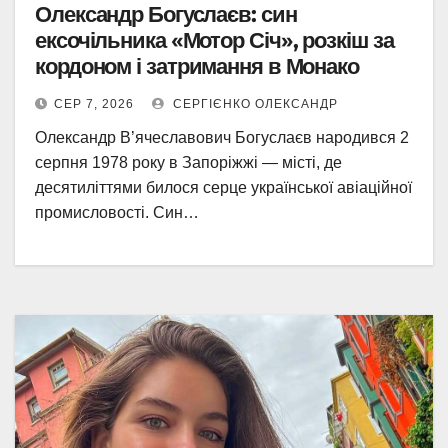
Олександр Богуслаєв: син
ексочільника «Мотор Січ», розкіш за
кордоном і затримання в Монако
СЕР 7, 2026
СЕРГІЄНКО ОЛЕКСАНДР
Олександр В’ячеславович Богуслаєв народився 2
серпня 1978 року в Запоріжжі — місті, де
десятиліттями билося серце української авіаційної
промисловості. Син…