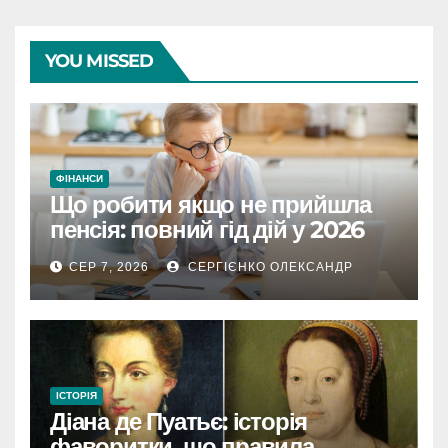
YOU MISSED
ФІНАНСИ
Що робити якщо не прийшла
пенсія: повний гід дій у 2026
році
СЕР 7, 2026
СЕРГІЄНКО ОЛЕКСАНДР
ІСТОРІЯ
Діана де Пуатьє: історія
фаворитки, що правила