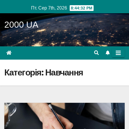
Перейти
Пт. Сер 7th, 2026
8:44:33 PM
до
вмісту
2000 UA
Категорія:
Навчання