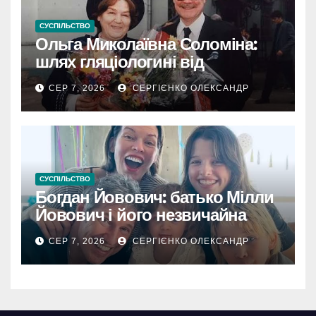
СУСПІЛЬСТВО
Ольга Миколаївна Соломіна:
шлях гляціологині від
експедиційної кухарки до
СЕР 7, 2026
СЕРГІЄНКО ОЛЕКСАНДР
директора Інституту географії
РАН
СУСПІЛЬСТВО
Богдан Йовович: батько Мілли
Йовович і його незвичайна
доля
СЕР 7, 2026
СЕРГІЄНКО ОЛЕКСАНДР