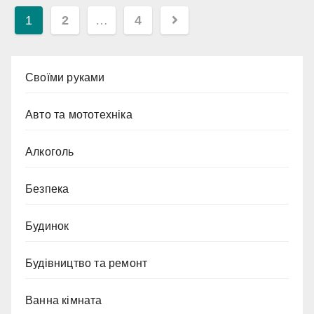
Пагінація
1
2
…
4
записів
Cвоїми руками
Авто та мототехніка
Алкоголь
Безпека
Будинок
Будівництво та ремонт
Ванна кімната