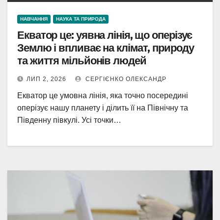
НАВЧАННЯ
НАУКА ТА ПРИРОДА
Екватор це: уявна лінія, що оперізує
Землю і впливає на клімат, природу
та життя мільйонів людей
ЛИП 2, 2026
СЕРГІЄНКО ОЛЕКСАНДР
Екватор це умовна лінія, яка точно посередині
оперізує нашу планету і ділить її на Північну та
Південну півкулі. Усі точки…