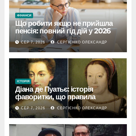
ФІНАНСИ
Що робити якщо не прийшла
пенсія: повний гід дій у 2026
році
СЕР 7, 2026
СЕРГІЄНКО ОЛЕКСАНДР
ІСТОРІЯ
Діана де Пуатьє: історія
фаворитки, що правила
Францією
СЕР 7, 2026
СЕРГІЄНКО ОЛЕКСАНДР