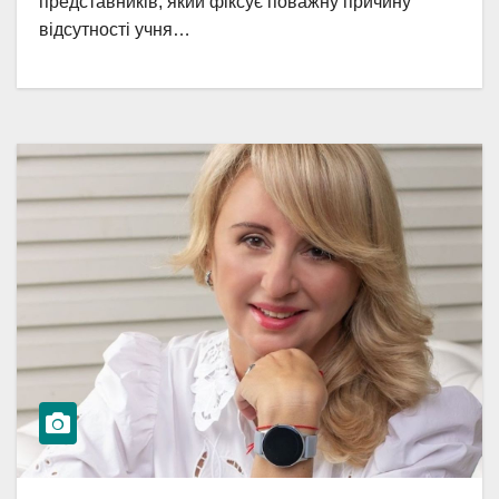
представників, який фіксує поважну причину
відсутності учня…