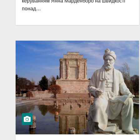
керуванням Янна Марденборо на швидкості
понад…