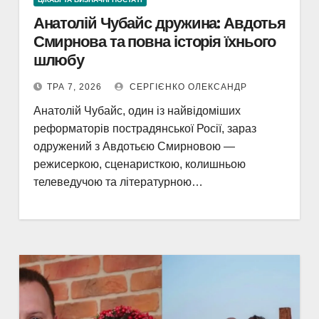
Анатолій Чубайс дружина: Авдотья
Смирнова та повна історія їхнього
шлюбу
ТРА 7, 2026
СЕРГІЄНКО ОЛЕКСАНДР
Анатолій Чубайс, один із найвідоміших
реформаторів пострадянської Росії, зараз
одружений з Авдотьєю Смирновою —
режисеркою, сценаристкою, колишньою
телеведучою та літературною…