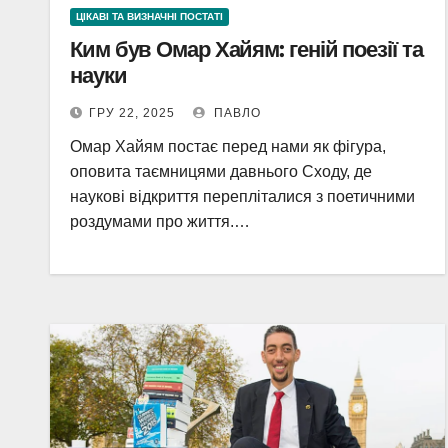
ЦІКАВІ ТА ВИЗНАЧНІ ПОСТАТІ
Ким був Омар Хайям: геній поезії та
науки
ГРУ 22, 2025
ПАВЛО
Омар Хайям постає перед нами як фігура,
оповита таємницями давнього Сходу, де
наукові відкриття перепліталися з поетичними
роздумами про життя.…