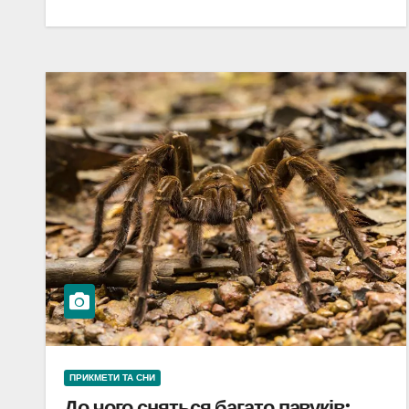
ПРИКМЕТИ ТА СНИ
До чого сняться багато павуків: