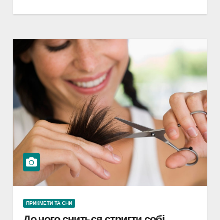
ПРИКМЕТИ ТА СНИ
До чого сниться стригти собі