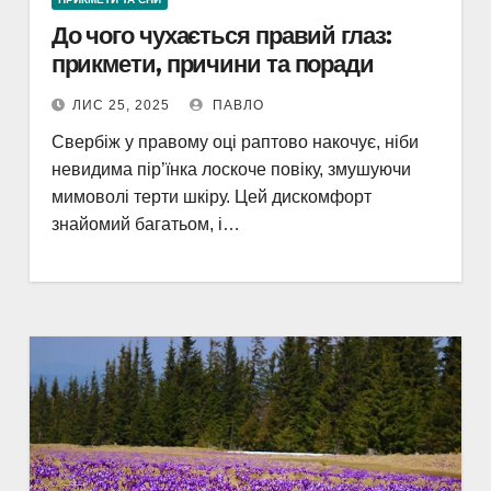
До чого чухається правий глаз:
прикмети, причини та поради
ЛИС 25, 2025
ПАВЛО
Свербіж у правому оці раптово накочує, ніби
невидима пір’їнка лоскоче повіку, змушуючи
мимоволі терти шкіру. Цей дискомфорт
знайомий багатьом, і…