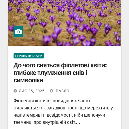
ПРИКМЕТИ ТА СНИ
До чого сняться фіолетові квіти:
глибоке тлумачення снів і
символіки
ЛИС 25, 2025
ПАВЛО
Фіолетові квіти в сновидіннях часто
з’являються як загадкові гості, що мерехтять у
напівтемряві підсвідомості, ніби шепочучи
таємниці про внутрішній світ.…