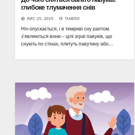
глибоке тлумачення снів
ЛИС 25, 2025
ПАВЛО
Ніч опускається, і в темряві сну раптом
з’являються вони – цілі зграї павуків, що
снують по стінах, плетуть павутину або…