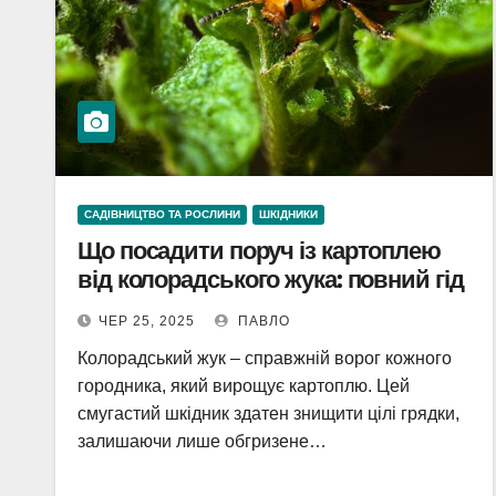
САДІВНИЦТВО ТА РОСЛИНИ
ШКІДНИКИ
Що посадити поруч із картоплею
від колорадського жука: повний гід
ЧЕР 25, 2025
ПАВЛО
Колорадський жук – справжній ворог кожного
городника, який вирощує картоплю. Цей
смугастий шкідник здатен знищити цілі грядки,
залишаючи лише обгризене…