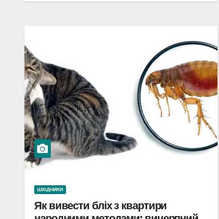
ШКІДНИКИ
Як вивести бліх з квартири
народними методами: вичерпний