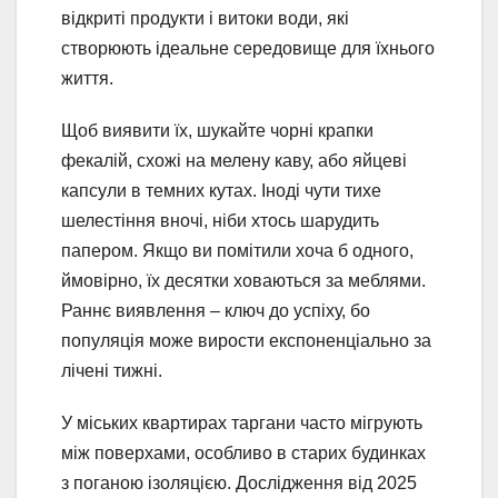
відкриті продукти і витоки води, які
створюють ідеальне середовище для їхнього
життя.
Щоб виявити їх, шукайте чорні крапки
фекалій, схожі на мелену каву, або яйцеві
капсули в темних кутах. Іноді чути тихе
шелестіння вночі, ніби хтось шарудить
папером. Якщо ви помітили хоча б одного,
ймовірно, їх десятки ховаються за меблями.
Раннє виявлення – ключ до успіху, бо
популяція може вирости експоненціально за
лічені тижні.
У міських квартирах таргани часто мігрують
між поверхами, особливо в старих будинках
з поганою ізоляцією. Дослідження від 2025