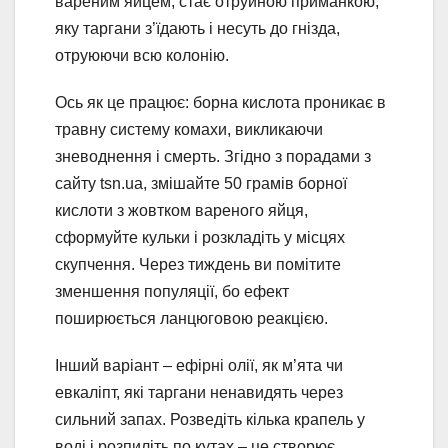
вареним яйцем, стає отруйною приманкою,
яку таргани з’їдають і несуть до гнізда,
отруюючи всю колонію.
Ось як це працює: борна кислота проникає в
травну систему комахи, викликаючи
зневоднення і смерть. Згідно з порадами з
сайту tsn.ua, змішайте 50 грамів борної
кислоти з жовтком вареного яйця,
сформуйте кульки і розкладіть у місцях
скупчення. Через тиждень ви помітите
зменшення популяції, бо ефект
поширюється ланцюговою реакцією.
Інший варіант – ефірні олії, як м’ята чи
евкаліпт, які таргани ненавидять через
сильний запах. Розведіть кілька крапель у
воді і розпиліть по кутах – це створює