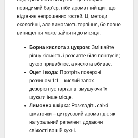
невидимий бар’єр, ніби ароматний щит, що
відганяє непрошених гостей. Ці методи
екологічні, але вимагають терпіння, бо повне
винищення може зайняти до місяця.
Борна кислота з цукром:
Змішайте
рівну кількість і розсипте біля плінтусів;
цукор приваблює, а кислота вбиває.
Оцет і вода:
Протріть поверхні
розчином 1:1 – кислий запах
дезорієнтує тарганів, змушуючи їх
шукати інше місце.
Лимонна шкірка:
Розкладіть свіжі
шматочки – цитрусовий аромат діє як
натуральний репелент, додаючи
свіжості вашій кухні.