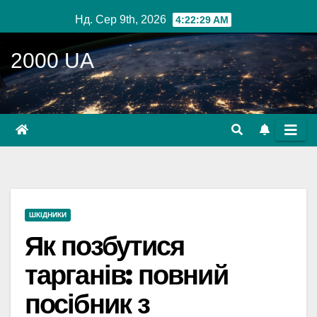
Перейти
Нд. Сер 9th, 2026
4:22:30 AM
до
вмісту
2000 UA
ШКІДНИКИ
Як позбутися
тарганів: повний
посібник з