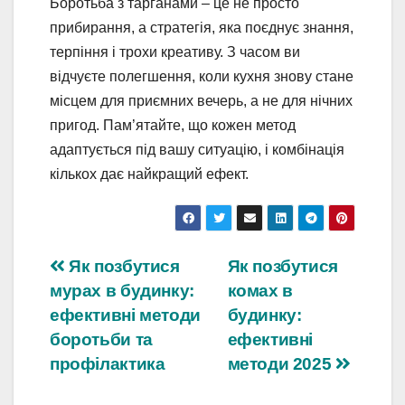
Боротьба з тарганами – це не просто
прибирання, а стратегія, яка поєднує знання,
терпіння і трохи креативу. З часом ви
відчуєте полегшення, коли кухня знову стане
місцем для приємних вечерь, а не для нічних
пригод. Пам’ятайте, що кожен метод
адаптується під вашу ситуацію, і комбінація
кількох дає найкращий ефект.
Навігація
Як позбутися
Як позбутися
мурах в будинку:
комах в
записів
ефективні методи
будинку:
боротьби та
ефективні
профілактика
методи 2025