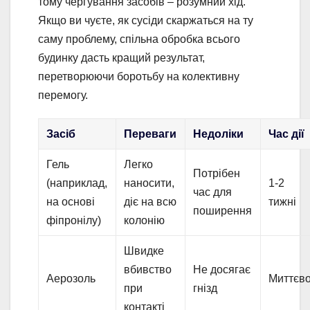
тому чергування засобів – розумний хід.
Якщо ви чуєте, як сусіди скаржаться на ту
саму проблему, спільна обробка всього
будинку дасть кращий результат,
перетворюючи боротьбу на колективну
перемогу.
Засіб
Переваги
Недоліки
Час дії
Гель
Легко
Потрібен
(наприклад,
наносити,
1-2
час для
на основі
діє на всю
тижні
поширення
фіпронілу)
колонію
Швидке
вбивство
Не досягає
Аерозоль
Миттєв
при
гнізд
контакті