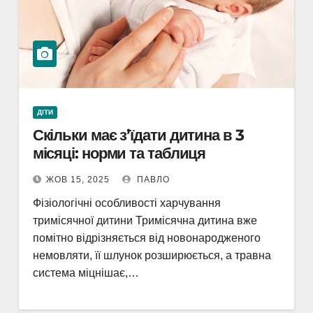
ДІТИ
Скільки має з’їдати дитина в 3
місяці: норми та таблиця
ЖОВ 15, 2025
ПАВЛО
Фізіологічні особливості харчування
тримісячної дитини Тримісячна дитина вже
помітно відрізняється від новонародженого
немовляти, її шлунок розширюється, а травна
система міцнішає,…