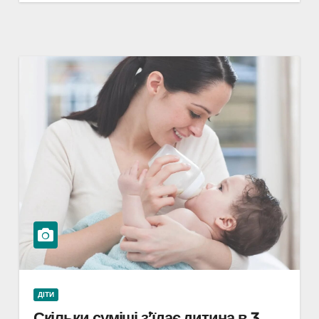
ДІТИ
Скільки суміші з’їдає дитина в 3