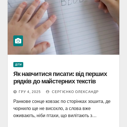
ДІТИ
Як навчитися писати: від перших
рядків до майстерних текстів
ГРУ 4, 2025
СЕРГІЄНКО ОЛЕКСАНДР
Ранкове сонце ковзає по сторінках зошита, де
чорнило ще не висохло, а слова вже
оживають, ніби птахи, що вилітають з…