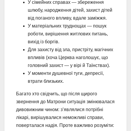
У сімейних справах — збереження
шлюбу, народження дітей, захист дітей
від поганого впливу, вдале заміжжя.
У матеріальних труднощах — пошук
роботи, вирішення житлових питань,
вихід із боргів.
Для захисту від зла, пристріту, магічних
впливів (хоча Церква наголошує, що
головний захист — у вірі й Таїнствах).
У моменти душевної туги, депресії,
втрати близьких.
Багато хто свідчить, що після щирого
звернення до Матрони ситуація змінювалася
дивовижним чином: з’являлися потрібні
лікарі, вирішувалися неможливі справи,
поверталася надія. Проте важливо розуміти: