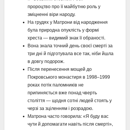
пророцтво про її майбутню роль у
зміцненні віри народу.
На грудях у Матрони від народження
була природна опуклість у формі
хреста — видимий знак її обраності.
Вона знала точний день своєї смерті за
три дні й підготувала все так, ніби йшла
в довгу подорож.
Після перенесення мощей до
Покровського монастиря в 1998–1999
роках потік паломників не
припиняється вже понад чверть
століття — щодня сотні людей стоять у
черзі за зціленням і розрадою.
Матрона часто говорила: «Я буду вас
чути й допомагати навіть після смерті»,