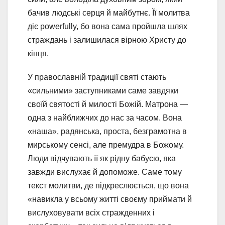
бачив людські серця й майбутнє. Її молитва
діє powerfully, бо вона сама пройшла шлях
страждань і залишилася вірною Христу до
кінця.
У православній традиції святі стають
«сильними» заступниками саме завдяки
своїй святості й милості Божій. Матрона —
одна з найближчих до нас за часом. Вона
«наша», радянська, проста, безграмотна в
мирському сенсі, але премудра в Божому.
Люди відчувають її як рідну бабусю, яка
завжди вислухає й допоможе. Саме тому
текст молитви, де підкреслюється, що вона
«навикла у всьому житті своєму приймати й
вислуховувати всіх стражденних і