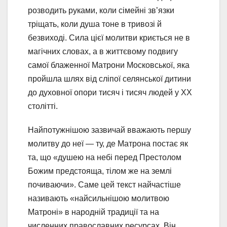
розводить руками, коли сімейні зв’язки
тріщать, коли душа тоне в тривозі й
безвиході. Сила цієї молитви криється не в
магічних словах, а в життєвому подвигу
самої блаженної Матрони Московської, яка
пройшла шлях від сліпої селянської дитини
до духовної опори тисяч і тисяч людей у XX
столітті.
Найпотужнішою зазвичай вважають першу
молитву до неї — ту, де Матрона постає як
та, що «душею на небі перед Престолом
Божим предстояща, тілом же на землі
почиваючи». Саме цей текст найчастіше
називають «найсильнішою молитвою
Матроні» в народній традиції та на
численних православних ресурсах. Він