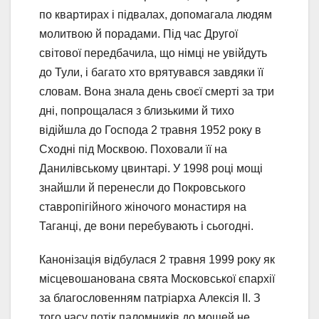
по квартирах і підвалах, допомагала людям
молитвою й порадами. Під час Другої
світової передбачила, що німці не увійдуть
до Тули, і багато хто врятувався завдяки її
словам. Вона знала день своєї смерті за три
дні, попрощалася з близькими й тихо
відійшла до Господа 2 травня 1952 року в
Сходні під Москвою. Поховали її на
Данилівському цвинтарі. У 1998 році мощі
знайшли й перенесли до Покровського
ставропігійного жіночого монастиря на
Таганці, де вони перебувають і сьогодні.
Канонізація відбулася 2 травня 1999 року як
місцевошанована свята Московської єпархії
за благословенням патріарха Алексія II. З
того часу потік паломників до мощей не