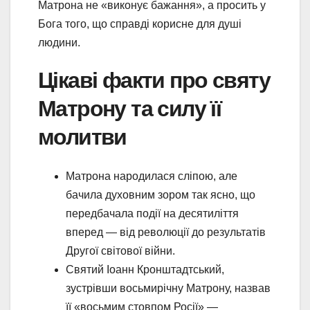
Матрона не «виконує бажання», а просить у
Бога того, що справді корисне для душі
людини.
Цікаві факти про святу
Матрону та силу її
молитви
Матрона народилася сліпою, але
бачила духовним зором так ясно, що
передбачала події на десятиліття
вперед — від революції до результатів
Другої світової війни.
Святий Іоанн Кронштадтський,
зустрівши восьмирічну Матрону, назвав
її «восьмим стовпом Росії» —