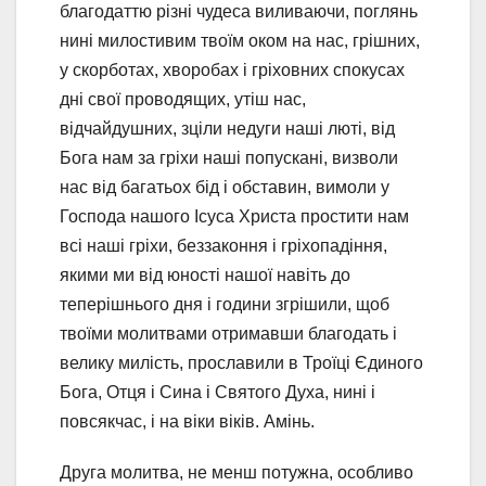
благодаттю різні чудеса виливаючи, поглянь
нині милостивим твоїм оком на нас, грішних,
у скорботах, хворобах і гріховних спокусах
дні свої проводящих, утіш нас,
відчайдушних, зціли недуги наші люті, від
Бога нам за гріхи наші попускані, визволи
нас від багатьох бід і обставин, вимоли у
Господа нашого Ісуса Христа простити нам
всі наші гріхи, беззаконня і гріхопадіння,
якими ми від юності нашої навіть до
теперішнього дня і години згрішили, щоб
твоїми молитвами отримавши благодать і
велику милість, прославили в Троїці Єдиного
Бога, Отця і Сина і Святого Духа, нині і
повсякчас, і на віки віків. Амінь.
Друга молитва, не менш потужна, особливо