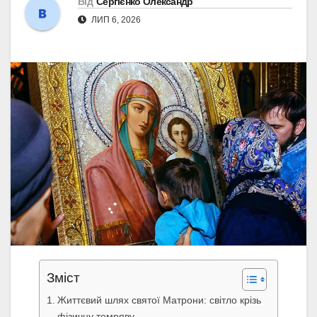
Від
Сергієнко Олександр
ЛИП 6, 2026
Зміст
Життєвий шлях святої Матрони: світло крізь
фізичну темряву