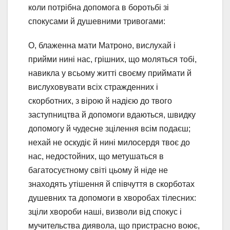
коли потрібна допомога в боротьбі зі
спокусами й душевними тривогами:
О, блаженна мати Матроно, вислухай і
прийми нині нас, грішних, що моляться тобі,
навикла у всьому житті своєму приймати й
вислуховувати всіх стражденних і
скорботних, з вірою й надією до твого
заступництва й допомоги вдаються, швидку
допомогу й чудесне зцілення всім подаєш;
нехай не оскудіє й нині милосердя твоє до
нас, недостойних, що метушаться в
багатосуєтному світі цьому й ніде не
знаходять утішення й співчуття в скорботах
душевних та допомоги в хворобах тілесних:
зціли хвороби наші, визволи від спокус і
мучительства диявола, що пристрасно воює,