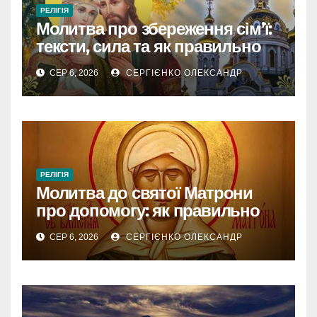
РЕЛІГІЯ
Молитва про збереження сім’ї:
тексти, сила та як правильно
читати
СЕР 6, 2026
СЕРГІЄНКО ОЛЕКСАНДР
РЕЛІГІЯ
Молитва до святої Матрони
про допомогу: як правильно
звертатися
СЕР 6, 2026
СЕРГІЄНКО ОЛЕКСАНДР