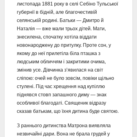
листопада 1881 року в селі Себіно Тульської
губернії в бідній, але благочестивій
селянській родині. Батьки — Дмитро й
Наталія — вже мали трьох дітей. Мати,
знесилена, спочатку хотіла віддати
новонароджену до притулку. Проте сон, у
якому до неї прилетіла біла пташка з
людським обличчям і закритими очима,
змінив усе. Дівчинка з’явилася на світ
сліпою: очей не було зовсім, повіки щільно
стулені. Під час хрещення над купіллю
піднявся стовп запашного диму — знак
особливої благодаті. Священик відразу
сказав батькам, що їхня дитина буде святою.
З раннього дитинства Матрона виявляла
незвичайні дари. Вона не брала грудей у