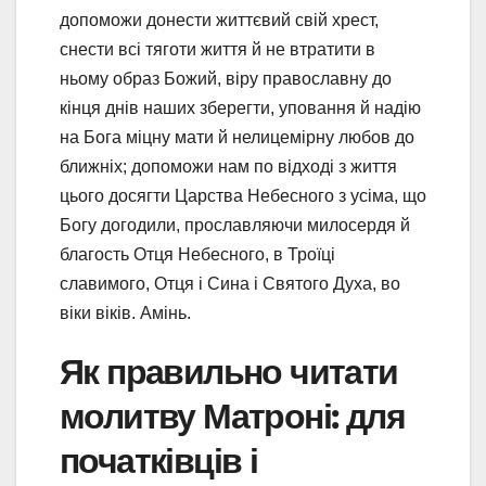
допоможи донести життєвий свій хрест,
снести всі тяготи життя й не втратити в
ньому образ Божий, віру православну до
кінця днів наших зберегти, уповання й надію
на Бога міцну мати й нелицемірну любов до
ближніх; допоможи нам по відході з життя
цього досягти Царства Небесного з усіма, що
Богу догодили, прославляючи милосердя й
благость Отця Небесного, в Троїці
славимого, Отця і Сина і Святого Духа, во
віки віків. Амінь.
Як правильно читати
молитву Матроні: для
початківців і