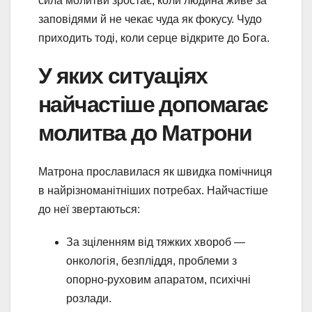
сила молитви зростає, коли людина живе за
заповідями й не чекає чуда як фокусу. Чудо
приходить тоді, коли серце відкрите до Бога.
У яких ситуаціях
найчастіше допомагає
молитва до Матрони
Матрона прославилася як швидка помічниця
в найрізноманітніших потребах. Найчастіше
до неї звертаються:
За зціленням від тяжких хвороб —
онкологія, безпліддя, проблеми з
опорно-руховим апаратом, психічні
розлади.