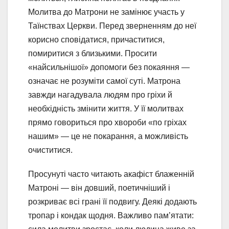
Молитва до Матрони не замінює участь у
Таїнствах Церкви. Перед зверненням до неї
корисно сповідатися, причаститися,
помиритися з близькими. Просити
«найсильнішої» допомоги без покаяння —
означає не розуміти самої суті. Матрона
завжди нагадувала людям про гріхи й
необхідність змінити життя. У її молитвах
прямо говориться про хвороби «по гріхах
нашим» — це не покарання, а можливість
очиститися.
Просунуті часто читають акафіст блаженній
Матроні — він довший, поетичніший і
розкриває всі грані її подвигу. Деякі додають
тропар і кондак щодня. Важливо пам’ятати: