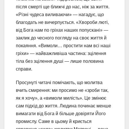
після смерті ще ближчі до нас, ніж за життя.
«Різні чудеса виливаючи» — нагадує, що
благодать не вичерпується. «Хвороби люті,
від Бога нам по гріхах наших попускані» —
заклик до чесного погляду на своє життя й
покаяння. «Вимоли… простити нам всі наші
гріхи» — найважливіша частина: зцілення
тіла без зцілення душі — лише половина
справи.
Просунуті читачі помічають, що молитва
вчить смирення: ми просимо не «зроби так,
як я хочу», а «вимоли милість». Це змінює
сам підхід до життя. Людина починає менше
вимагати від Бога й більше довіряти Його
промислу. Саме в цьому й криється