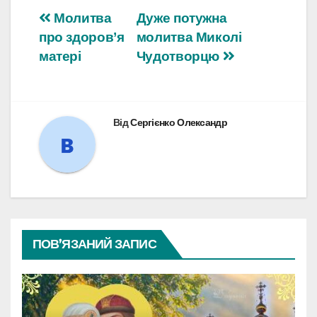
Навігація
Молитва
Дуже потужна
про здоров’я
молитва Миколі
записів
матері
Чудотворцю
Від
Сергієнко Олександр
ПОВ’ЯЗАНИЙ ЗАПИС