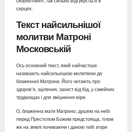
скорботних», так сильно відгукується в
серцях.
Текст найсильнішої
молитви Матроні
Московській
Ось основний текст, який найчастіше
називають найсильнішою молитвою до
блаженної Матрони. Його читають про
здоров’я, зцілення, захист від бід, у сімейних
труднощах і для зміцнення віри.
О, блаженна мати Матроно, душею на небі
перед Престолом Божим предстояща, тілом
же на землі почиваючи і даною тобі згори