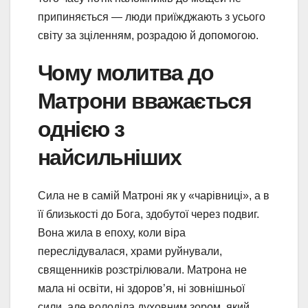
припиняється — люди приїжджають з усього
світу за зціленням, розрадою й допомогою.
Чому молитва до
Матрони вважається
однією з
найсильніших
Сила не в самій Матроні як у «чарівниці», а в
її близькості до Бога, здобутої через подвиг.
Вона жила в епоху, коли віра
переслідувалася, храми руйнували,
священників розстрілювали. Матрона не
мала ні освіти, ні здоров’я, ні зовнішньої
сили, але володіла духовним зором, який