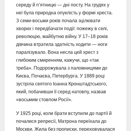
середу й п’ятницю — дні посту. На грудях у
неї була природна опуклість у формі хреста.
З семи-восьми років почала зцілювати
хворих і передбачати події: пожежу в селі,
революцію, майбутню війну. У 17–18 років
дівчина втратила здатність ходити — ноги
паралізувало. Вона несла цей хрест з
глибоким смиренням, кажучи, що «так
треба». Подорожувала з паломницями до
Києва, Почаєва, Петербурга. У 1889 році
зустріла святого Іоанна Кронштадтського,
який, побачивши її серед натовпу, назвав
«восьмим стовпом Росії».
У 1925 році, коли брати вступили до партії й
почалися репресії, Матрона переїхала до
Москви. Жила без прописки, переховувалася