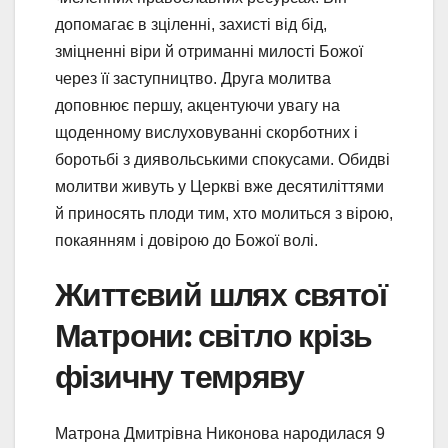
допомагає в зціленні, захисті від бід,
зміцненні віри й отриманні милості Божої
через її заступництво. Друга молитва
доповнює першу, акцентуючи увагу на
щоденному вислуховуванні скорботних і
боротьбі з диявольськими спокусами. Обидві
молитви живуть у Церкві вже десятиліттями
й приносять плоди тим, хто молиться з вірою,
покаянням і довірою до Божої волі.
Життєвий шлях святої
Матрони: світло крізь
фізичну темряву
Матрона Дмитрівна Никонова народилася 9