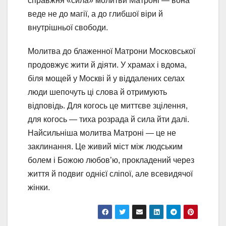
справжня «сила» молитви Матроні — вона
веде не до магії, а до глибшої віри й
внутрішньої свободи.
Молитва до блаженної Матрони Московської
продовжує жити й діяти. У храмах і вдома,
біля мощей у Москві й у віддалених селах
люди шепочуть ці слова й отримують
відповідь. Для когось це миттєве зцілення,
для когось — тиха розрада й сила йти далі.
Найсильніша молитва Матроні — це не
заклинання. Це живий міст між людським
болем і Божою любов’ю, прокладений через
життя й подвиг однієї сліпої, але всевидячої
жінки.