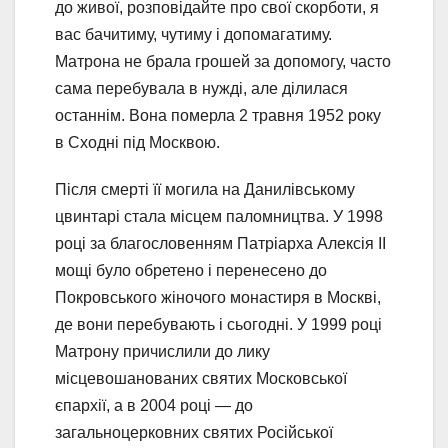
до живої, розповідайте про свої скорботи, я
вас бачитиму, чутиму і допомагатиму.
Матрона не брала грошей за допомогу, часто
сама перебувала в нужді, але ділилася
останнім. Вона померла 2 травня 1952 року
в Сходні під Москвою.
Після смерті її могила на Данилівському
цвинтарі стала місцем паломництва. У 1998
році за благословенням Патріарха Алексія II
мощі було обретено і перенесено до
Покровського жіночого монастиря в Москві,
де вони перебувають і сьогодні. У 1999 році
Матрону причислили до лику
місцевошанованих святих Московської
єпархії, а в 2004 році — до
загальноцерковних святих Російської