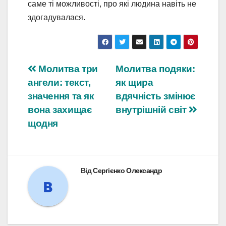
саме ті можливості, про які людина навіть не
здогадувалася.
Навігація
Молитва три
Молитва подяки:
ангели: текст,
як щира
записів
значення та як
вдячність змінює
вона захищає
внутрішній світ
щодня
Від
Сергієнко Олександр