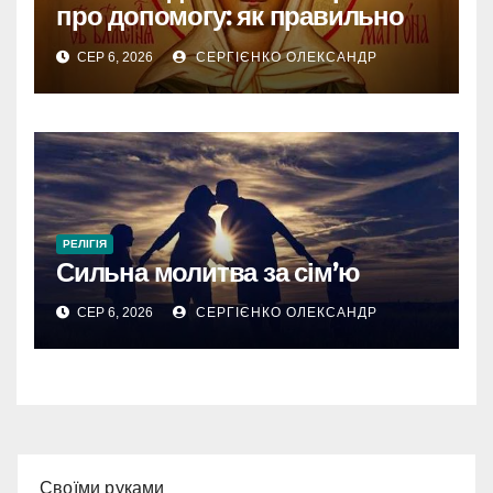
про допомогу: як правильно
звертатися
СЕР 6, 2026
СЕРГІЄНКО ОЛЕКСАНДР
РЕЛІГІЯ
Сильна молитва за сім’ю
СЕР 6, 2026
СЕРГІЄНКО ОЛЕКСАНДР
Cвоїми руками