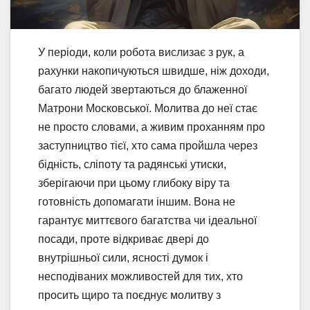
У періоди, коли робота вислизає з рук, а
рахунки накопичуються швидше, ніж доходи,
багато людей звертаються до блаженної
Матрони Московської. Молитва до неї стає
не просто словами, а живим проханням про
заступництво тієї, хто сама пройшла через
бідність, сліпоту та радянські утиски,
зберігаючи при цьому глибоку віру та
готовність допомагати іншим. Вона не
гарантує миттєвого багатства чи ідеальної
посади, проте відкриває двері до
внутрішньої сили, ясності думок і
несподіваних можливостей для тих, хто
просить щиро та поєднує молитву з