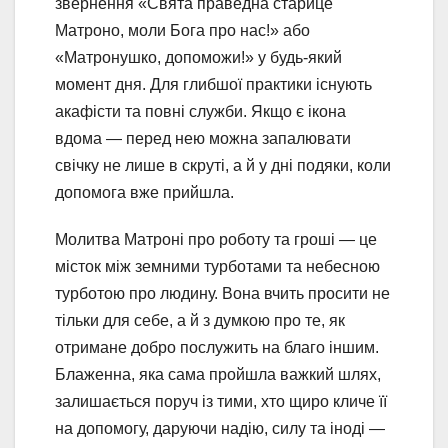
звернення «Свята праведна старице
Матроно, моли Бога про нас!» або
«Матронушко, допоможи!» у будь-який
момент дня. Для глибшої практики існують
акафісти та повні служби. Якщо є ікона
вдома — перед нею можна запалювати
свічку не лише в скруті, а й у дні подяки, коли
допомога вже прийшла.
Молитва Матроні про роботу та гроші — це
місток між земними турботами та небесною
турботою про людину. Вона вчить просити не
тільки для себе, а й з думкою про те, як
отримане добро послужить на благо іншим.
Блаженна, яка сама пройшла важкий шлях,
залишається поруч із тими, хто щиро кличе її
на допомогу, даруючи надію, силу та іноді —