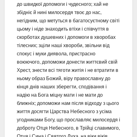
до швидкої допомоги і чудесного; хай не
збідніє й нині милосердя твоє до нас,
негідним, що метуться в багатосуєтному світі
цьому і ніде знаходить втіхи і співчуття в
скорботах душевних і допомоги в хворобах
тілесних; зціли наші хвороби, звільни від
спокус і муки диявола, пристрасно
воюючого, допоможи донести життєвий свій
Хрест, знести всі тяготи житія і не втратити в
ньому образ Божий, віру православну до
кінця днів наших зберегти, сподівання і
надію на Бога міцну мати і не мати до
ближніх; допоможи нам після відходу з цього
життя досягти Царства Небесного з усіма
угодниками Богу, що прославляє милосердя і
доброту Отця Небесного, в Трійці славимого,
Отця і Сина і Святого Духа, на віки віків.