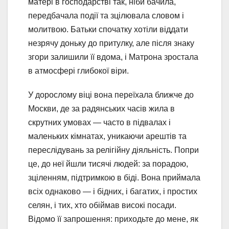
матері в господарстві так, ніби бачила,
передбачала події та зцілювала словом і
молитвою. Батьки спочатку хотіли віддати
незрячу доньку до притулку, але після знаку
згори залишили її вдома, і Матрона зростала
в атмосфері глибокої віри.
У дорослому віці вона переїхала ближче до
Москви, де за радянських часів жила в
скрутних умовах — часто в підвалах і
маленьких кімнатах, уникаючи арештів та
переслідувань за релігійну діяльність. Попри
це, до неї йшли тисячі людей: за порадою,
зціленням, підтримкою в біді. Вона приймала
всіх однаково — і бідних, і багатих, і простих
селян, і тих, хто обіймав високі посади.
Відомо її запрошення: приходьте до мене, як