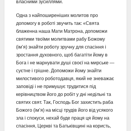
власними зусиллями.
Одна з найпоширеніших молитов про
допомогу в роботі звучить так: «Свята
блаженна наша Мати Матрона, допоможи
святими твоїми молитвами рабу Божому
(ім’я) знайти роботу зручну для спасіння і
зростання духовного, щоб багатіти йому в
Бога і не марнувати душі своєї на мирське —
суєтне і грішне. Допоможи йому знайти
милостивого роботодавця, який не зневажає
заповіді і не примушує трудитися під
керівництвом його до робіт у дні недільні та
святих свят. Так, Господь Бог захистить раба
Божого (ім’я) на місці трудів його від усякого
зла і спокуси, нехай буде праця ця йому на
спасіння, Церкві та Батьківщині на користь,