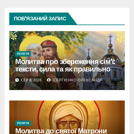
ПОВ’ЯЗАНИЙ ЗАПИС
РЕЛІГІЯ
Молитва про збереження сім’ї:
тексти, сила та як правильно
читати
СЕР 6, 2026
СЕРГІЄНКО ОЛЕКСАНДР
РЕЛІГІЯ
Молитва до святої Матрони