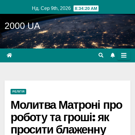
Перейти
Нд. Сер 9th, 2026
8:34:21 AM
до
вмісту
2000 UA
РЕЛІГІЯ
Молитва Матроні про
роботу та гроші: як
просити блаженну