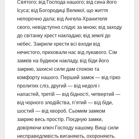
Святого; від Господа нашого; від сина його
Ісуса; від Богородиці Великої, що життя
непорочно дала; від Ангела-Хранителя
свого, невідступно слідує за мною; від заходу
до світанку хрест накладаю; від землі до
небес. Закрили хрести всі входи від
нечистого, приховали нас від лукавого. Сім
замків на будинок накладу, від біди його
закрию, захисні сили дам спокою та
комфорту нашого. Перший замок — від гірко
пролитих сліз, другий — від недолі і
напастей, третій — від бідності, четвертий —
від чорного злодійства, п’ятий — від біди,
шостий — від хвороб. Сьомим замком
закрию весь простір. Поєдную замки,
довіряючи ключ Господу нашому. Вищі сили
несправедливість виганяють, охороняють.