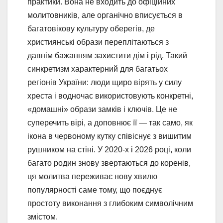
практики. Вона не входить до офіційних
молитовників, але органічно вписується в
багатовікову культуру оберегів, де
християнські образи переплітаються з
давнім бажанням захистити дім і рід. Такий
синкретизм характерний для багатьох
регіонів України: люди щиро вірять у силу
хреста і водночас використовують конкретні,
«домашні» образи замків і ключів. Це не
суперечить вірі, а доповнює її — так само, як
ікона в червоному кутку співіснує з вишитим
рушником на стіні. У 2020-х і 2026 році, коли
багато родин знову звертаються до коренів,
ця молитва переживає нову хвилю
популярності саме тому, що поєднує
простоту виконання з глибоким символічним
змістом.