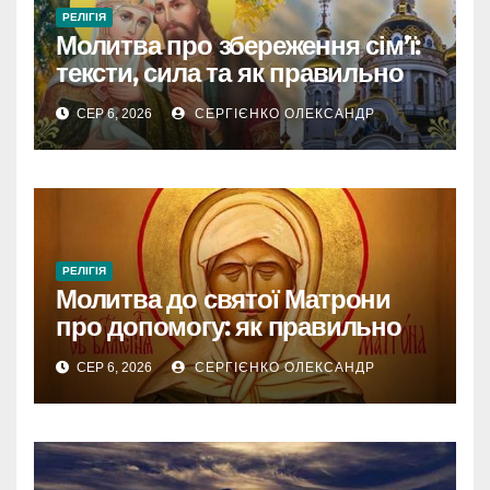
РЕЛІГІЯ
Молитва про збереження сім’ї:
тексти, сила та як правильно
читати
СЕР 6, 2026
СЕРГІЄНКО ОЛЕКСАНДР
РЕЛІГІЯ
Молитва до святої Матрони
про допомогу: як правильно
звертатися
СЕР 6, 2026
СЕРГІЄНКО ОЛЕКСАНДР