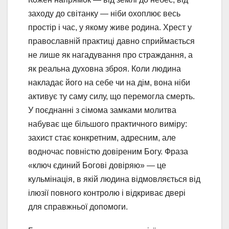
заходу до світанку — ніби охоплює весь
простір і час, у якому живе родина. Хрест у
православній практиці давно сприймається
не лише як нагадування про страждання, а
як реальна духовна зброя. Коли людина
накладає його на себе чи на дім, вона ніби
активує ту саму силу, що перемогла смерть.
У поєднанні з сімома замками молитва
набуває ще більшого практичного виміру:
захист стає конкретним, адресним, але
водночас повністю довіреним Богу. Фраза
«ключ єдиний Богові довіряю» — це
кульмінація, в якій людина відмовляється від
ілюзії повного контролю і відкриває двері
для справжньої допомоги.