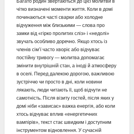
Багато родин звертаються до цієї молитви в
чітко визначені моменти життя. Коли в домі
починаються часті сварки або холодне
відчуження між близькими — слова про
замки від «гірко пролитих сліз» і «недолі»
звучать особливо доречно. Якщо хтось із
членів сім’ї часто хворіє або відчуває
постійну тривогу — молитва допомагає
змінити внутрішній стан, а іноді й атмосферу
в оселі. Перед далекою дорогою, важливою
зустріччю чи просто в дні, коли новини
лякають, люди читають її, щоб відчути не
самотність. Після візиту гостей, після яких у
домі ніби «зависає» важка енергія, або коли
хтось відчуває вплив «енергетичних
вампірів», текст стає швидким і доступним
інструментом відновлення. У сучасній