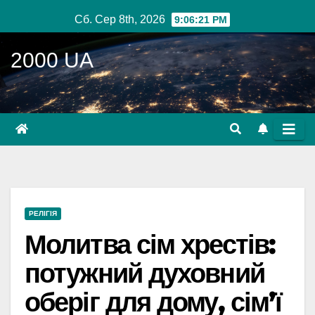
Перейти
Сб. Сер 8th, 2026
9:06:23 PM
до
вмісту
2000 UA
РЕЛІГІЯ
Молитва сім хрестів:
потужний духовний
оберіг для дому, сім’ї