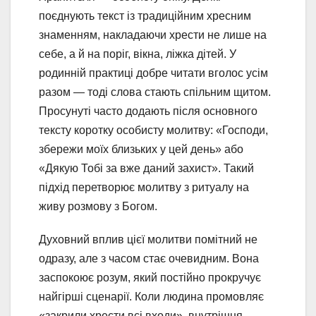
поєднують текст із традиційним хресним
знаменням, накладаючи хрести не лише на
себе, а й на поріг, вікна, ліжка дітей. У
родинній практиці добре читати вголос усім
разом — тоді слова стають спільним щитом.
Просунуті часто додають після основного
тексту коротку особисту молитву: «Господи,
збережи моїх близьких у цей день» або
«Дякую Тобі за вже даний захист». Такий
підхід перетворює молитву з ритуалу на
живу розмову з Богом.
Духовний вплив цієї молитви помітний не
одразу, але з часом стає очевидним. Вона
заспокоює розум, який постійно прокручує
найгірші сценарії. Коли людина промовляє
«закрили хрести всі входи», внутрішня