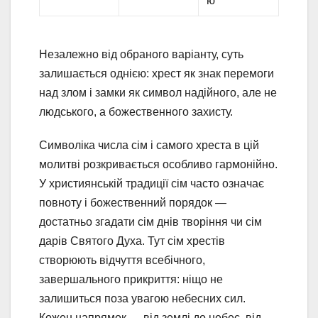
ю
Незалежно від обраного варіанту, суть
залишається однією: хрест як знак перемоги
над злом і замки як символ надійного, але не
людського, а божественного захисту.
Символіка числа сім і самого хреста в цій
молитві розкривається особливо гармонійно.
У християнській традиції сім часто означає
повноту і божественний порядок —
достатньо згадати сім днів творіння чи сім
дарів Святого Духа. Тут сім хрестів
створюють відчуття всебічного,
завершального прикриття: ніщо не
залишиться поза увагою небесних сил.
Кожен напрямок — від землі до небес, від