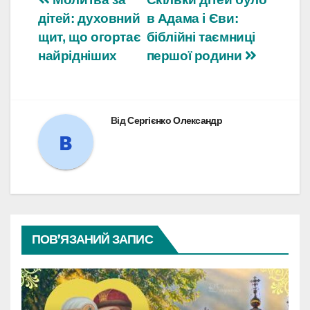
Навігація
дітей: духовний
в Адама і Єви:
записів
щит, що огортає
біблійні таємниці
найрідніших
першої родини
Від
Сергієнко Олександр
ПОВ’ЯЗАНИЙ ЗАПИС