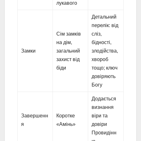
лукавого
Детальний
перелік: від
Сім замків
сліз,
на дім,
бідності,
Замки
загальний
злодійства,
захист від
хвороб
біди
тощо; ключ
довіряють
Богу
Додається
визнання
Завершенн
Коротке
віри та
я
«Амінь»
довіри
Провидінн