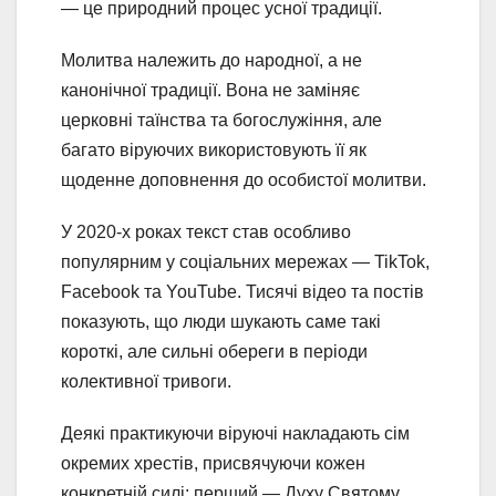
— це природний процес усної традиції.
Молитва належить до народної, а не
канонічної традиції. Вона не заміняє
церковні таїнства та богослужіння, але
багато віруючих використовують її як
щоденне доповнення до особистої молитви.
У 2020-х роках текст став особливо
популярним у соціальних мережах — TikTok,
Facebook та YouTube. Тисячі відео та постів
показують, що люди шукають саме такі
короткі, але сильні обереги в періоди
колективної тривоги.
Деякі практикуючи віруючі накладають сім
окремих хрестів, присвячуючи кожен
конкретній силі: перший — Духу Святому,