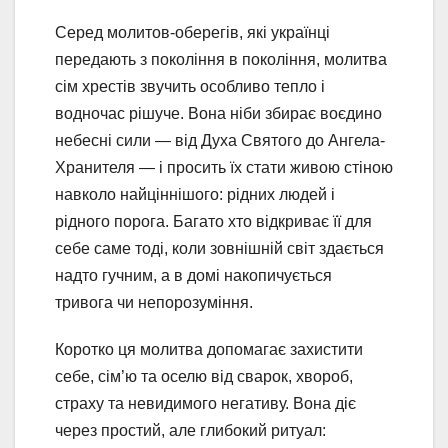
Серед молитов-оберегів, які українці
передають з покоління в покоління, молитва
сім хрестів звучить особливо тепло і
водночас рішуче. Вона ніби збирає воєдино
небесні сили — від Духа Святого до Ангела-
Хранителя — і просить їх стати живою стіною
навколо найціннішого: рідних людей і
рідного порога. Багато хто відкриває її для
себе саме тоді, коли зовнішній світ здається
надто гучним, а в домі накопичується
тривога чи непорозуміння.
Коротко ця молитва допомагає захистити
себе, сім’ю та оселю від сварок, хвороб,
страху та невидимого негативу. Вона діє
через простий, але глибокий ритуал: