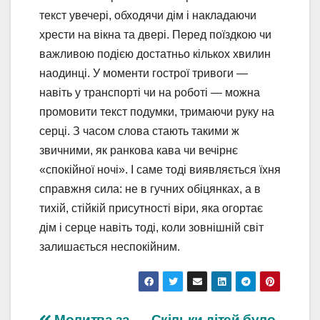
текст увечері, обходячи дім і накладаючи
хрести на вікна та двері. Перед поїздкою чи
важливою подією достатньо кількох хвилин
наодинці. У моменти гострої тривоги —
навіть у транспорті чи на роботі — можна
промовити текст подумки, тримаючи руку на
серці. З часом слова стають такими ж
звичними, як ранкова кава чи вечірнє
«спокійної ночі». І саме тоді виявляється їхня
справжня сила: не в гучних обіцянках, а в
тихій, стійкій присутності віри, яка огортає
дім і серце навіть тоді, коли зовнішній світ
залишається неспокійним.
Молитва за
Скільки дітей було