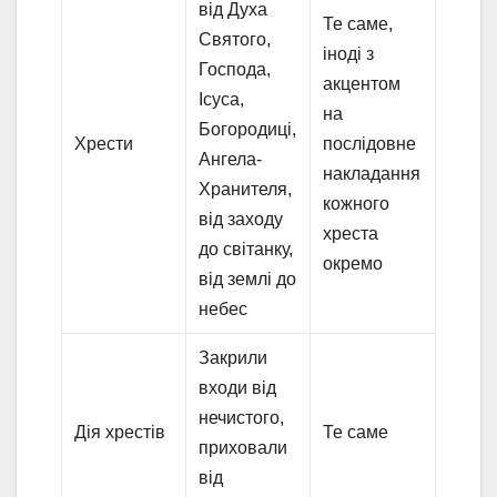
від Духа
Те саме,
Святого,
іноді з
Господа,
акцентом
Ісуса,
на
Богородиці,
Хрести
послідовне
Ангела-
накладання
Хранителя,
кожного
від заходу
хреста
до світанку,
окремо
від землі до
небес
Закрили
входи від
нечистого,
Дія хрестів
Те саме
приховали
від