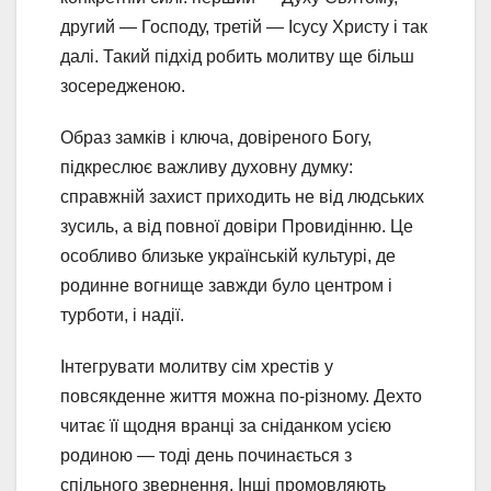
другий — Господу, третій — Ісусу Христу і так
далі. Такий підхід робить молитву ще більш
зосередженою.
Образ замків і ключа, довіреного Богу,
підкреслює важливу духовну думку:
справжній захист приходить не від людських
зусиль, а від повної довіри Провидінню. Це
особливо близьке українській культурі, де
родинне вогнище завжди було центром і
турботи, і надії.
Інтегрувати молитву сім хрестів у
повсякденне життя можна по-різному. Дехто
читає її щодня вранці за сніданком усією
родиною — тоді день починається з
спільного звернення. Інші промовляють