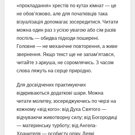
«прокладання» хрестів по кутах кімнат — це
не обов’язково, але для початківців така
візуалізація допомагає зосередитися. Читати
можна один раз з усією увагою або сім разів
поспіль — обидва підходи поширені.
Головне — не механічне повторення, а живе
звернення. Якщо текст ще не запам’ятався,
читайте з аркуша, не соромлячись. З часом
слова ляжуть на серце природно.
Для досвідчених практикуючих
відкриваються додаткові шари. Можна
читати молитву, зосереджуючись по черзі на
кожному «від кого»: від Духа Святого —
відчуваючи животворну силу; від Богородиці
— материнську турботу; від Ангела-
Хранителя — особисту опіку. Деякі