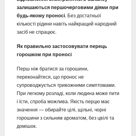
залишаються першочерговими діями при
будь-якому проносі
. Без достатньої
кількості рідини навіть найкращий народний
засіб не спрацює.
Як правильно застосовувати перець
горошком при проносі
Перш ніж братися за горошини,
переконайтеся, що пронос не
супроводжується тривожними симптомами.
При легкому розладі, коли людина може пити
і їсти, спроба можлива. Якість перцю має
значення — обирайте цілі, щільні, чорні
горошини з сильним ароматом, без цвілі та
домішок.