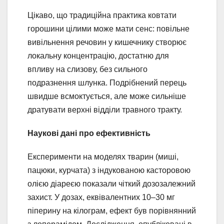
Цікаво, що традиційна практика ковтати
горошини цілими може мати сенс: повільне
вивільнення речовин у кишечнику створює
локальну концентрацію, достатню для
впливу на слизову, без сильного
подразнення шлунка. Подрібнений перець
швидше всмоктується, але може сильніше
дратувати верхні відділи травного тракту.
Наукові дані про ефективність
Експерименти на моделях тварин (миші,
пацюки, курчата) з індукованою касторовою
олією діареєю показали чіткий дозозалежний
захист. У дозах, еквівалентних 10–30 мг
піперину на кілограм, ефект був порівнянний