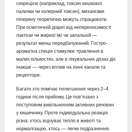
секрецією (наприклад, токсин кишкової
палички чи холерний токсин), механізми
піперину теоретично можуть спрацювати.
При осмотичній діареї від непереносимості
лактози чи жирної їжі чи запальній —
результат менш передбачуваний. Гостро-
ароматна спеція стимулює травлення в
малих кількостях, але в лікувальних дозах діє
інакше — через вплив на іонні канали та
рецептори.
Багато хто помічає полегшення через 2–4
години після прийому. Це пов’язано з
поступовим вивільненням активних речовин
у кишечнику. Проте індивідуальна реакція
різна: хтось відчуває тепло в животі та
нормалізацію, хтось — легке подразнення.