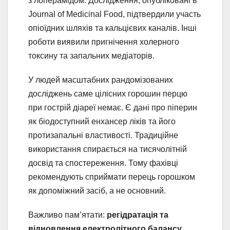
з лоперамідом. Дослідження, опубліковані в
Journal of Medicinal Food, підтвердили участь
опіоїдних шляхів та кальцієвих каналів. Інші
роботи виявили пригнічення холерного
токсину та запальних медіаторів.
У людей масштабних рандомізованих
досліджень саме цілісних горошин перцю
при гострій діареї немає. Є дані про піперин
як біодоступний енхансер ліків та його
протизапальні властивості. Традиційне
використання спирається на тисячолітній
досвід та спостереження. Тому фахівці
рекомендують сприймати перець горошком
як допоміжний засіб, а не основний.
Важливо пам’ятати:
регідратація та
відновлення електролітного балансу