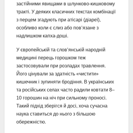
застійними явищами в шлунково-кишковому
тракті. У деяких класичних текстах комбінації
з перцем згадують при атісарі (діареї),
особливо коли є слиз або пов’язане з
надлишком капха-доші.
У європейській та слов’янській народній
медицині перець горошком теж
застосовували при розладах травлення.
Його цінували за здатність «чистити»
кишечник і зупиняти бродіння. В українських
та російських селах часто радили ковтати 8–
10 горошин на ніч при сильному проносі.
Такий підхід зберігся й досі, хоча сучасна
наука ставиться до нього з більшою
обережністю.