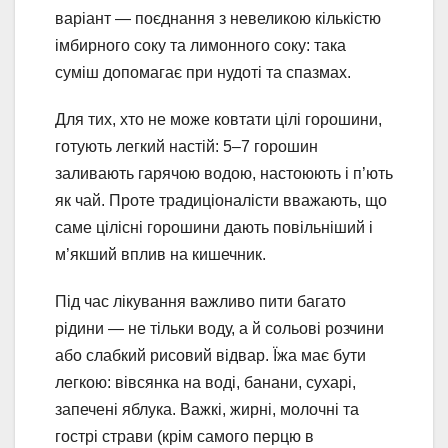
варіант — поєднання з невеликою кількістю
імбирного соку та лимонного соку: така
суміш допомагає при нудоті та спазмах.
Для тих, хто не може ковтати цілі горошини,
готують легкий настій: 5–7 горошин
заливають гарячою водою, настоюють і п’ють
як чай. Проте традиціоналісти вважають, що
саме цілісні горошини дають повільніший і
м’якший вплив на кишечник.
Під час лікування важливо пити багато
рідини — не тільки воду, а й сольові розчини
або слабкий рисовий відвар. Їжа має бути
легкою: вівсянка на воді, банани, сухарі,
запечені яблука. Важкі, жирні, молочні та
гострі страви (крім самого перцю в