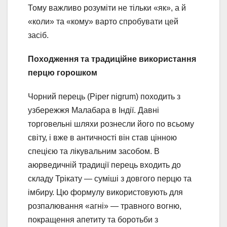
Тому важливо розуміти не тільки «як», а й
«коли» та «кому» варто спробувати цей
засіб.
Походження та традиційне використання
перцю горошком
Чорний перець (Piper nigrum) походить з
узбережжя Малабара в Індії. Давні
торговельні шляхи рознесли його по всьому
світу, і вже в античності він став цінною
спецією та лікувальним засобом. В
аюрведичній традиції перець входить до
складу Трікату — суміші з довгого перцю та
імбиру. Цю формулу використовують для
розпалювання «агні» — травного вогню,
покращення апетиту та боротьби з