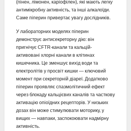
(пінен, лімонен, каріофілен), які мають легку
антимікробну активність, та інші алкалоїди.
Саме піперин привертає увагу дослідників.
У лабораторних моделях піперин
демонструє антисекреторну дію: він
пригнічує CFTR-канали та кальцій-
активовані хлорні канали в клітинах
кишечника. Це зменшує вихід води та
електролітів у просвіт кишки — ключовий
момент при секреторній діареї. Додатково
піперин проявляє спазмолітичний ефект
через блокаду кальцієвих каналів та часткову
активацію опіоїдних рецепторів. У низьких
дозах він може стимулювати моторику, у
вищих — навпаки, заспокоювати надмірну
активність.