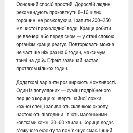
Основний спосіб простий. Дорослій людині
рекомендують проковтнути 8–10 цілих
горошин, не розжовуючи, і запити 200–250
мл чистої прохолодної води. Краще робити
це ввечері або перед сном — у стані спокою
організм краще реагує. Повторювати можна
не частіше ніж раз на 6 годин, максимум
тричі на добу. Ефект зазвичай настає
протягом кількох годин.
Додаткові варіанти розширюють можливості.
Один із популярних — суміш подрібненого
перцю з корицею: чверть чайної ложки
кожної спеції заливають склянкою окропу,
настоюють півгодини і п’ють маленькими
ковтками кожні 30–60 хвилин. Кориця додає
в’яжучого ефекту та пом’якшує смак. Інший