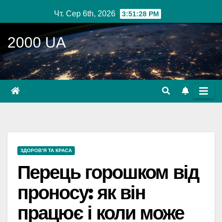
Перейти
Чт. Сер 6th, 2026
3:51:29 PM
до
вмісту
2000 UA
ЗДОРОВ’Я ТА КРАСА
Перець горошком від
проносу: як він
працює і коли може