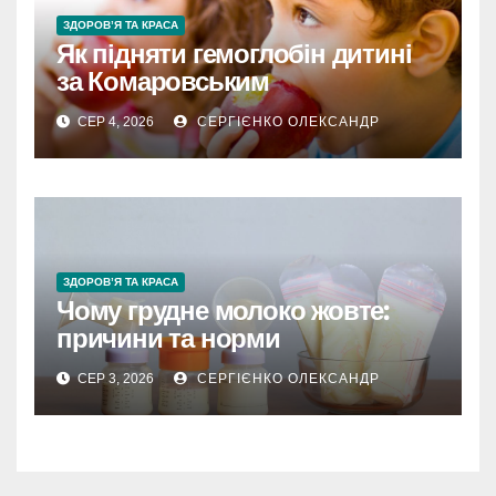
ЗДОРОВ’Я ТА КРАСА
Як підняти гемоглобін дитині
за Комаровським
СЕР 4, 2026
СЕРГІЄНКО ОЛЕКСАНДР
ЗДОРОВ’Я ТА КРАСА
Чому грудне молоко жовте:
причини та норми
СЕР 3, 2026
СЕРГІЄНКО ОЛЕКСАНДР