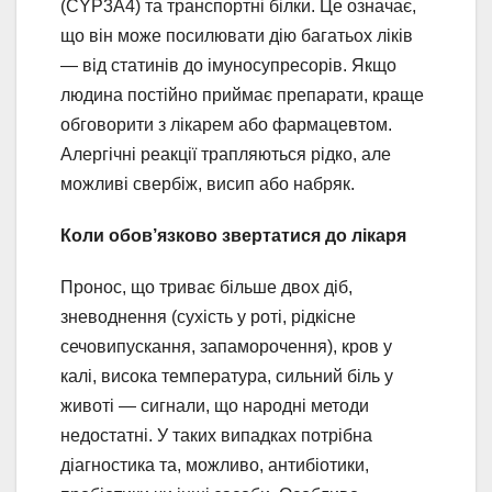
(CYP3A4) та транспортні білки. Це означає,
що він може посилювати дію багатьох ліків
— від статинів до імуносупресорів. Якщо
людина постійно приймає препарати, краще
обговорити з лікарем або фармацевтом.
Алергічні реакції трапляються рідко, але
можливі свербіж, висип або набряк.
Коли обов’язково звертатися до лікаря
Пронос, що триває більше двох діб,
зневоднення (сухість у роті, рідкісне
сечовипускання, запаморочення), кров у
калі, висока температура, сильний біль у
животі — сигнали, що народні методи
недостатні. У таких випадках потрібна
діагностика та, можливо, антибіотики,