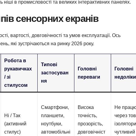
ть ніші в промисловості та великих інтерактивних панелях.
пів сенсорних екранів
сті, вартості, довговічності та умов експлуатації. Ось
ь, які зустрічаються на ринку 2026 року.
Робота в
Типові
рукавичках
Головні
Головні
застосуван
/ зі
переваги
недолік
ня
стилусом
Смартфони,
Висока
Не прац
Ні / Так
планшети,
точність,
через тов
(активний
ноутбуки,
прозорість,
ізолятори
стилус)
автомобільні
довговічніст
чутливий