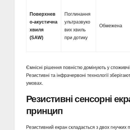
Поверхнев
Поглинання
о-акустична
ультразвуко
Обмежена
хвиля
вих хвиль
(SAW)
при дотику
Ємнісні рішення повністю домінують у споживчій
Резистивні та інфрачервоні технології зберігаю
умовах.
Резистивні сенсорні екр
принцип
Резистивний екран складається з двох гнучких 