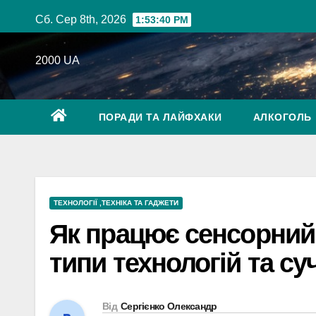
Перейти
Сб. Сер 8th, 2026
1:53:41 PM
до
вмісту
2000 UA
ПОРАДИ ТА ЛАЙФХАКИ
АЛКОГОЛЬ
ТЕХНОЛОГІЇ ,ТЕХНІКА ТА ГАДЖЕТИ
Як працює сенсорний 
типи технологій та суч
Від
Сергієнко Олександр