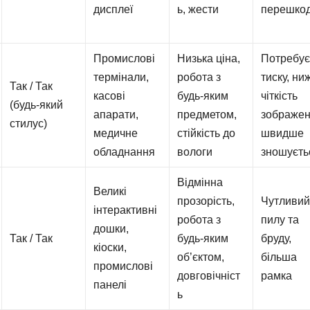
дисплеї
ь, жести
перешко
Промислові
Низька ціна,
Потребу
термінали,
робота з
тиску, ни
Так / Так
касові
будь-яким
чіткість
(будь-який
апарати,
предметом,
зображен
стилус)
медичне
стійкість до
швидше
обладнання
вологи
зношуєть
Відмінна
Великі
прозорість,
Чутливий
інтерактивні
робота з
пилу та
дошки,
Так / Так
будь-яким
бруду,
кіоски,
об’єктом,
більша
промислові
довговічніст
рамка
панелі
ь