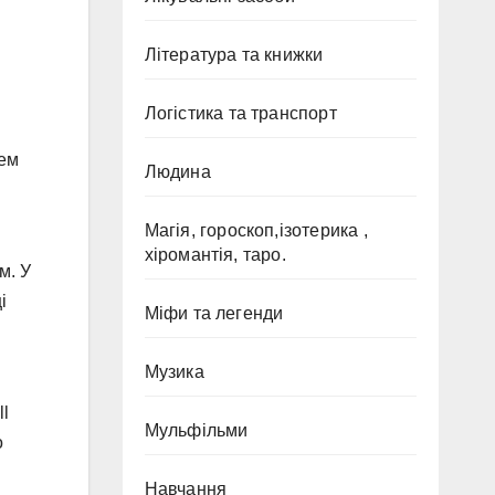
Література та книжки
Логістика та транспорт
чем
Людина
Магія, гороскоп,ізотерика ,
хіромантія, таро.
м. У
і
Міфи та легенди
Музика
ll
Мульфільми
о
Навчання