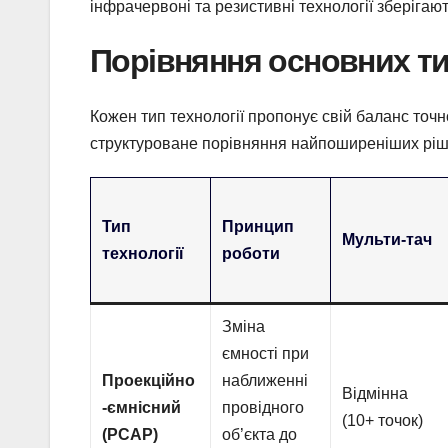
інфрачервоні та резистивні технології зберігаю
Порівняння основних ти
Кожен тип технології пропонує свій баланс точно
структуроване порівняння найпоширеніших рішен
Тип
Принцип
Мульти-тач
технології
роботи
Зміна
ємності при
Проекційно
наближенні
Відмінна
-ємнісний
провідного
(10+ точок)
(PCAP)
об’єкта до