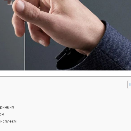
принцип
лом
 дисплеєм