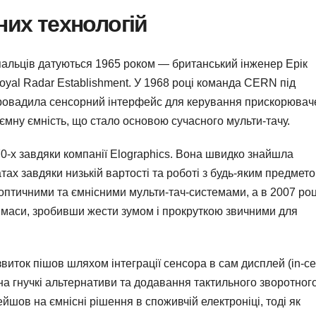
них технологій
альців датуються 1965 роком — британський інженер Ерік
yal Radar Establishment. У 1968 році команда CERN під
ровадила сенсорний інтерфейс для керування прискорюва
ємну ємність, що стало основою сучасного мульти-тачу.
70-х завдяки компанії Elographics. Вона швидко знайшла
ах завдяки низькій вартості та роботі з будь-яким предмето
оптичними та ємнісними мульти-тач-системами, а в 2007 роц
в маси, зробивши жести зумом і прокруткою звичними для
виток пішов шляхом інтеграції сенсора в сам дисплей (in-ce
а на гнучкі альтернативи та додавання тактильного зворотног
йшов на ємнісні рішення в споживчій електроніці, тоді як