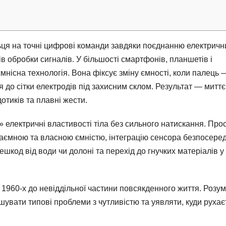
ця на точні цифрові команди завдяки поєднанню електричн
ів обробки сигналів. У більшості смартфонів, планшетів і
мнісна технологія. Вона фіксує зміну ємності, коли палець 
до сітки електродів під захисним склом. Результат — митт
отиків та плавні жести.
» електричні властивості тіла без сильного натискання. Прос
заємною та власною ємністю, інтеграцію сенсора безпосере
шкод від води чи долоні та перехід до гнучких матеріалів у
1960-х до невіддільної частини повсякденного життя. Розум
шувати типові проблеми з чутливістю та уявляти, куди рухає