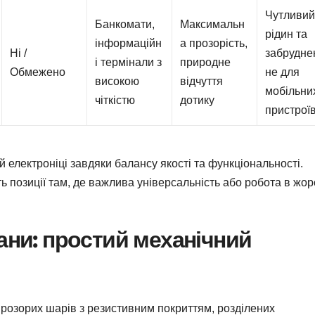
Чутливий
Банкомати,
Максимальн
рідин та
інформаційн
а прозорість,
Ні /
забрудне
і термінали з
природне
Обмежено
не для
високою
відчуття
мобільни
чіткістю
дотику
пристрої
 електроніці завдяки балансу якості та функціональності.
ть позиції там, де важлива універсальність або робота в жор
ани: простий механічний
прозорих шарів з резистивним покриттям, розділених