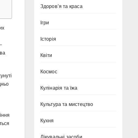
Здоров’я та краса
Ігри
их
Історія
—
єва
Квіти
Космос
унуті
дньо
Кулінарія та їжа
Культура та мистецтво
іння
Кухня
ться
Лікувальні засоби