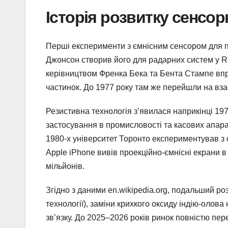
Історія розвитку сенсор
Перші експерименти з ємнісним сенсором для п
Джонсон створив його для радарних систем у Ro
керівництвом Френка Бека та Бента Стампе вп
частинок. До 1977 року там же перейшли на вза
Резистивна технологія з’явилася наприкінці 19
застосування в промисловості та касових апарат
1980-х університет Торонто експериментував з 
Apple iPhone вивів проекційно-ємнісні екрани 
мільйонів.
Згідно з даними en.wikipedia.org, подальший роз
технології), заміни крихкого оксиду індію-олов
зв’язку. До 2025–2026 років ринок повністю пере