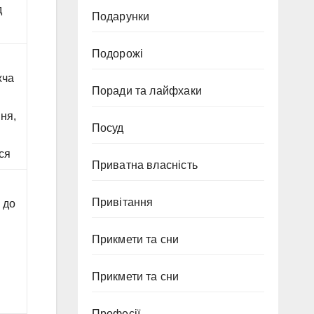
д
Подарунки
Подорожі
є
жча
Поради та лайфхаки
ня,
Посуд
ся
Приватна власність
Привітання
 до
Прикмети та сни
Прикмети та сни
Професії