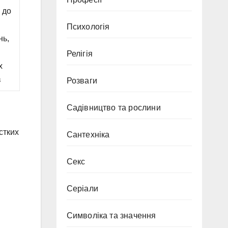
 до
Психологія
нь,
Релігія
х
в
Розваги
Садівництво та рослини
стких
Сантехніка
Секс
Серіали
Символіка та значення