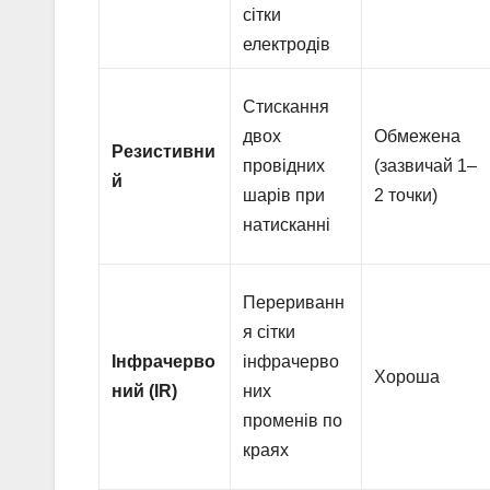
сітки
електродів
Стискання
двох
Обмежена
Резистивни
провідних
(зазвичай 1–
й
шарів при
2 точки)
натисканні
Перериванн
я сітки
Інфрачерво
інфрачерво
Хороша
ний (IR)
них
променів по
краях