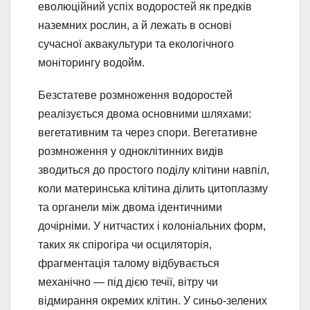
еволюційний успіх водоростей як предків
наземних рослин, а й лежать в основі
сучасної аквакультури та екологічного
моніторингу водойм.
Безстатеве розмноження водоростей
реалізується двома основними шляхами:
вегетативним та через спори. Вегетативне
розмноження у одноклітинних видів
зводиться до простого поділу клітини навпіл,
коли материнська клітина ділить цитоплазму
та органели між двома ідентичними
дочірніми. У нитчастих і колоніальних форм,
таких як спірогіра чи осциляторія,
фрагментація талому відбувається
механічно — під дією течії, вітру чи
відмирання окремих клітин. У синьо-зелених