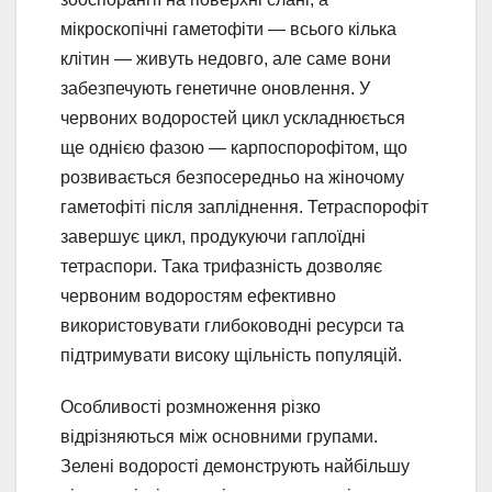
мікроскопічні гаметофіти — всього кілька
клітин — живуть недовго, але саме вони
забезпечують генетичне оновлення. У
червоних водоростей цикл ускладнюється
ще однією фазою — карпоспорофітом, що
розвивається безпосередньо на жіночому
гаметофіті після запліднення. Тетраспорофіт
завершує цикл, продукуючи гаплоїдні
тетраспори. Така трифазність дозволяє
червоним водоростям ефективно
використовувати глибоководні ресурси та
підтримувати високу щільність популяцій.
Особливості розмноження різко
відрізняються між основними групами.
Зелені водорості демонструють найбільшу