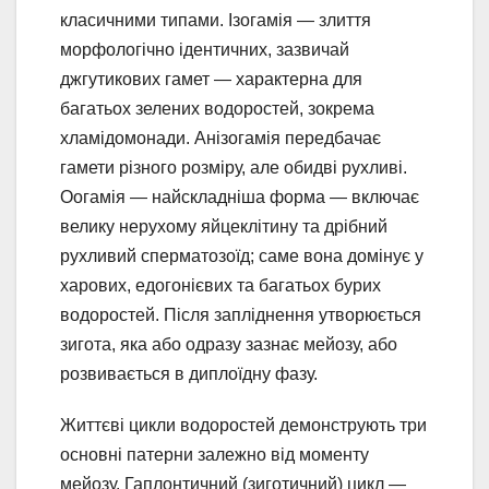
класичними типами. Ізогамія — злиття
морфологічно ідентичних, зазвичай
джгутикових гамет — характерна для
багатьох зелених водоростей, зокрема
хламідомонади. Анізогамія передбачає
гамети різного розміру, але обидві рухливі.
Оогамія — найскладніша форма — включає
велику нерухому яйцеклітину та дрібний
рухливий сперматозоїд; саме вона домінує у
харових, едогонієвих та багатьох бурих
водоростей. Після запліднення утворюється
зигота, яка або одразу зазнає мейозу, або
розвивається в диплоїдну фазу.
Життєві цикли водоростей демонструють три
основні патерни залежно від моменту
мейозу. Гаплонтичний (зиготичний) цикл —