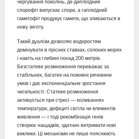
чергування поколінь, де диплоїдний
спорофіт випускає спори, а гаплоїдний
гаметофіт продукує гамети, що зливаються в
нову зиготу.
Такий дуалізм дозволяє водоростям
домінувати в прісних ставках, солоних морях
і навіть на глибині понад 200 метрів.
Безстатеве розмноження переважає за
стабільних, багатих на поживні речовини
умов і дає експоненціальне зростання
чисельності. Статеве розмноження
активується при стресі — коливаннях
температури, дефіциті світла чи елементів
живлення — і тоді рекомбінація генів
створює нащадків, здатних витримати нові
виклики. Ці механізми не лише пояснюють