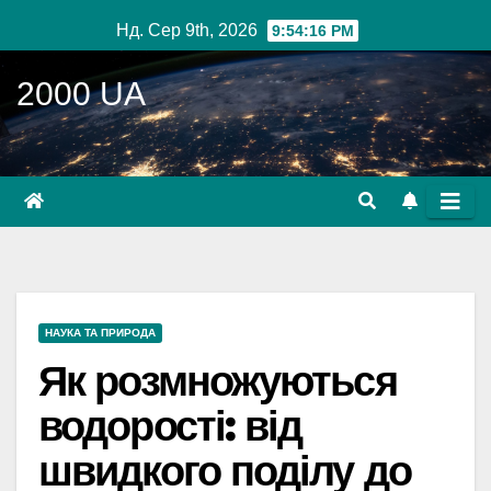
Перейти
Нд. Сер 9th, 2026
9:54:17 PM
до
вмісту
2000 UA
НАУКА ТА ПРИРОДА
Як розмножуються
водорості: від
швидкого поділу до