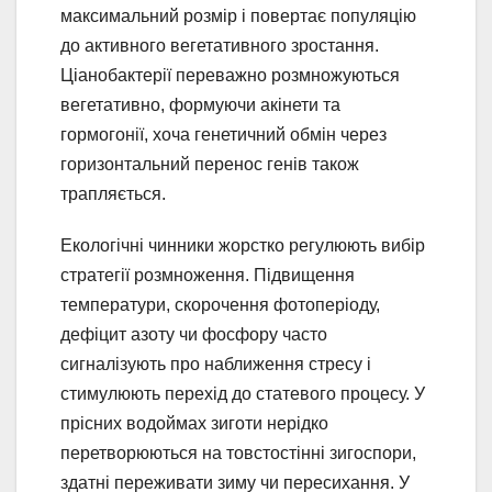
максимальний розмір і повертає популяцію
до активного вегетативного зростання.
Ціанобактерії переважно розмножуються
вегетативно, формуючи акінети та
гормогонії, хоча генетичний обмін через
горизонтальний перенос генів також
трапляється.
Екологічні чинники жорстко регулюють вибір
стратегії розмноження. Підвищення
температури, скорочення фотоперіоду,
дефіцит азоту чи фосфору часто
сигналізують про наближення стресу і
стимулюють перехід до статевого процесу. У
прісних водоймах зиготи нерідко
перетворюються на товстостінні зигоспори,
здатні переживати зиму чи пересихання. У