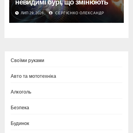
невидимі бурі, що змінюють
наш світ
ЛИП 29, 2026
СЕРГІЄНКО ОЛЕКСАНДР
Cвоїми руками
Авто та мототехніка
Алкоголь
Безпека
Будинок