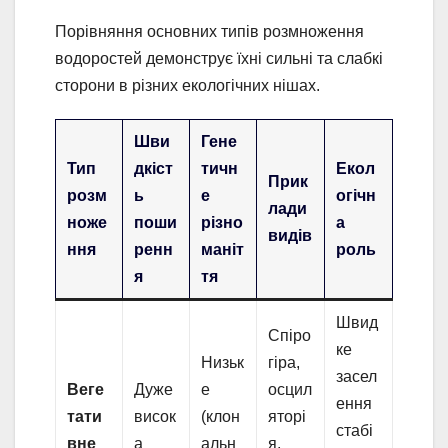
Порівняння основних типів розмноження
водоростей демонструє їхні сильні та слабкі
сторони в різних екологічних нішах.
Шви
Гене
Тип
дкіст
тичн
Екол
Прик
розм
ь
е
огічн
лади
ноже
поши
різно
а
видів
ння
ренн
маніт
роль
я
тя
Швид
Спіро
ке
Низьк
гіра,
засел
Веге
Дуже
е
осцил
ення
тати
висок
(клон
яторі
стабі
вне
а
альн
я,