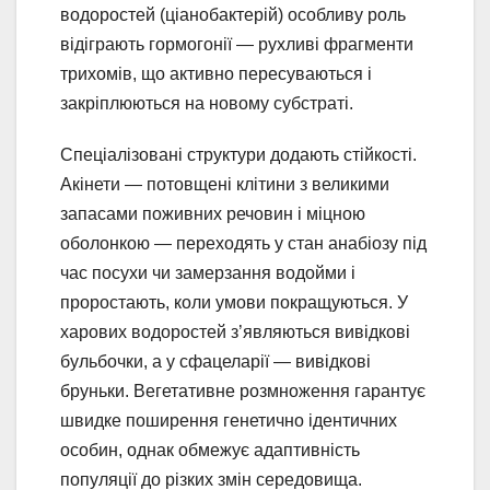
водоростей (ціанобактерій) особливу роль
відіграють гормогонії — рухливі фрагменти
трихомів, що активно пересуваються і
закріплюються на новому субстраті.
Спеціалізовані структури додають стійкості.
Акінети — потовщені клітини з великими
запасами поживних речовин і міцною
оболонкою — переходять у стан анабіозу під
час посухи чи замерзання водойми і
проростають, коли умови покращуються. У
харових водоростей з’являються вивідкові
бульбочки, а у сфацеларії — вивідкові
бруньки. Вегетативне розмноження гарантує
швидке поширення генетично ідентичних
особин, однак обмежує адаптивність
популяції до різких змін середовища.