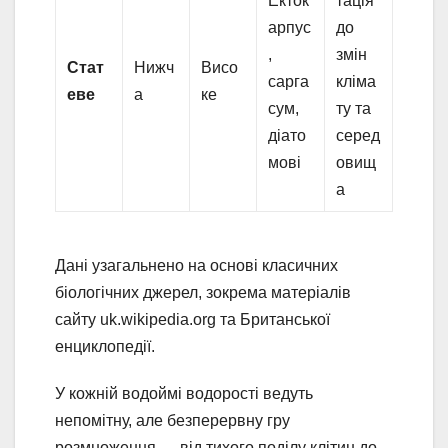
Екток
тація
арпус
до
,
змін
Стат
Нижч
Висо
сарга
кліма
еве
а
ке
сум,
ту та
діато
серед
мові
овищ
а
Дані узагальнено на основі класичних
біологічних джерел, зокрема матеріалів
сайту uk.wikipedia.org та Британської
енциклопедії.
У кожній водоймі водорості ведуть
непомітну, але безперервну гру
розмноження — від тихого поділу клітин до