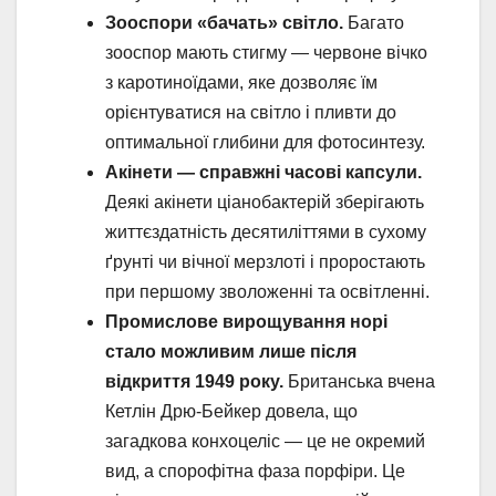
Зооспори «бачать» світло.
Багато
зооспор мають стигму — червоне вічко
з каротиноїдами, яке дозволяє їм
орієнтуватися на світло і пливти до
оптимальної глибини для фотосинтезу.
Акінети — справжні часові капсули.
Деякі акінети ціанобактерій зберігають
життєздатність десятиліттями в сухому
ґрунті чи вічної мерзлоті і проростають
при першому зволоженні та освітленні.
Промислове вирощування норі
стало можливим лише після
відкриття 1949 року.
Британська вчена
Кетлін Дрю-Бейкер довела, що
загадкова конхоцеліс — це не окремий
вид, а спорофітна фаза порфіри. Це