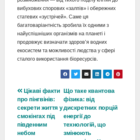
вибухових спорових «залпів» і обережних
статевих «зустрічей». Саме ця
багатоваріантність зробила їх одними з
найуспішніших організмів на планеті і
продовжує визначати здоров’я водних
екосистем та можливості людства у сфері
сталого використання біоресурсів.
Навігація
Цікаві факти
Що таке квантова
про пінгвінів:
фізика: від
записів
секрети життя у
дискретних порцій
смокінгах під
енергії до
південним
технологій, що
небом
змінюють