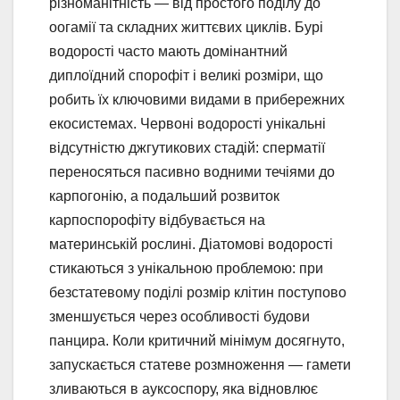
різноманітність — від простого поділу до
оогамії та складних життєвих циклів. Бурі
водорості часто мають домінантний
диплоїдний спорофіт і великі розміри, що
робить їх ключовими видами в прибережних
екосистемах. Червоні водорості унікальні
відсутністю джгутикових стадій: сперматії
переносяться пасивно водними течіями до
карпогонію, а подальший розвиток
карпоспорофіту відбувається на
материнській рослині. Діатомові водорості
стикаються з унікальною проблемою: при
безстатевому поділі розмір клітин поступово
зменшується через особливості будови
панцира. Коли критичний мінімум досягнуто,
запускається статеве розмноження — гамети
зливаються в ауксоспору, яка відновлює