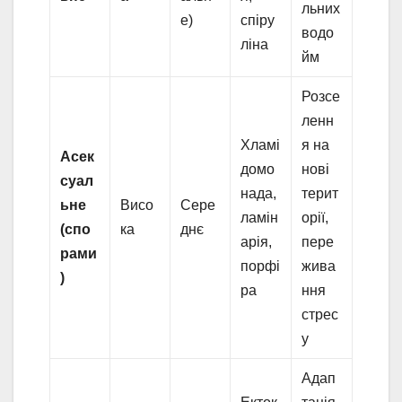
льних
е)
спіру
водо
ліна
йм
Розсе
ленн
Хламі
я на
Асек
домо
нові
суал
нада,
терит
ьне
Висо
Сере
ламін
орії,
(спо
ка
днє
арія,
пере
рами
порфі
жива
)
ра
ння
стрес
у
Адап