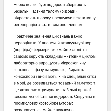
морях великі бурі водорості зберігають
базальні частини талому (ризоїди) і
відростають щороку, поєднуючи вегетативну
регенерацію зі статевим оновленням.
Практичне значення цих знань важко
переоцінити. У японській аквакультурі норі
(порфіра) фермери вже майже століття
свідомо керують складним життєвим циклом:
лабораторно вирощують мікроскопічну
конхоцеліс-фазу на мушлях, збирають
конхоспори і висівають їх на спеціальні сітки
в морі, де розвивається товарний гаметофіт.
Це дозволяє отримувати стабільні врожаї
високоякісної їстівної водорості. Спіруліна в
промислових фотобіореакторах
розмножується майже виключно