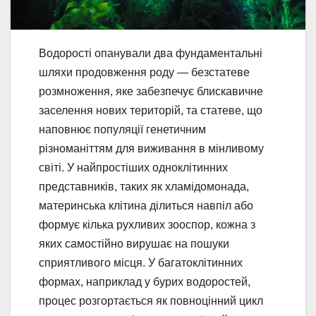
Водорості опанували два фундаментальні
шляхи продовження роду — безстатеве
розмноження, яке забезпечує блискавичне
заселення нових територій, та статеве, що
наповнює популяції генетичним
різноманіттям для виживання в мінливому
світі. У найпростіших одноклітинних
представників, таких як хламідомонада,
материнська клітина ділиться навпіл або
формує кілька рухливих зооспор, кожна з
яких самостійно вирушає на пошуки
сприятливого місця. У багатоклітинних
формах, наприклад у бурих водоростей,
процес розгортається як повноцінний цикл