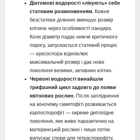
Діатомові водорості «лікують» себе
статевим розмноженням.
Кожне
безстатеве ділення зменшує розмір
клітини через особливості панцира.
Коли діаметр падає нижче критичного
порогу, запускається статевий процес
— ауксоспора відновлює
максимальний розмір і дає нове
покоління великих, активних клітин.
Червоні водорості винайшли
трифазний цикл задовго до появи
квіткових рослин.
Після запліднення
на жіночому гаметофіті розвивається
карпоспорофіт — окреме диплоїдне
покоління, яке живе паразитично на
материнській рослині і лише потім
випускає спори для тетраспорофіту.