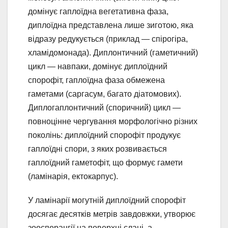
домінує гаплоїдна вегетативна фаза,
диплоїдна представлена лише зиготою, яка
відразу редукується (приклад — спірогіра,
хламідомонада). Диплонтичний (гаметичний)
цикл — навпаки, домінує диплоїдний
спорофіт, гаплоїдна фаза обмежена
гаметами (саргасум, багато діатомових).
Диплогаплонтичний (споричний) цикл —
повноцінне чергування морфологічно різних
поколінь: диплоїдний спорофіт продукує
гаплоїдні спори, з яких розвивається
гаплоїдний гаметофіт, що формує гамети
(ламінарія, ектокарпус).
У ламінарії могутній диплоїдний спорофіт
досягає десятків метрів завдовжки, утворює
зооспорангії на поверхні слані, а