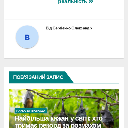
реальність
Від
Сергієнко Олександр
ПОВ’ЯЗАНИЙ ЗАПИС
НАУКА ТА ПРИРОДА
Найбільша кажан у світі: хто
тримає рекорд за розмахом