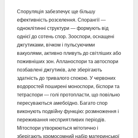
Споруляція забезпечує ще більшу
ефективність розселення. Спорангії —
одноклітинні структури — формують від
однієї до сотень спор. Зооспори, оснащені
джгутиками, вічком і пульсуючими
вакуолями, активно пливуть до світліших або
поживніших зон. Апланоспори та автоспори
позбавлені джгутиків, але зберігають
здатність до тривалого спокою. У червоних
водоростей поширені моноспори, біспори та
тетраспори — голі протопласти, що повільно
пересуваються амебоїдно. Багато спор
виконують подвійну функцію: розмноження і
переживання несприятливих періодів.
Мітоспори утворюються мітотично і
зберігають хромосомний набір материнської