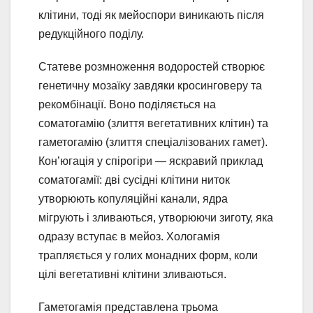
клітини, тоді як мейоспори виникають після
редукційного поділу.
Статеве розмноження водоростей створює
генетичну мозаїку завдяки кросинговеру та
рекомбінації. Воно поділяється на
соматогамію (злиття вегетативних клітин) та
гаметогамію (злиття спеціалізованих гамет).
Кон’югація у спірогіри — яскравий приклад
соматогамії: дві сусідні клітини ниток
утворюють копуляційні канали, ядра
мігрують і зливаються, утворюючи зиготу, яка
одразу вступає в мейоз. Хологамія
трапляється у голих монадних форм, коли
цілі вегетативні клітини зливаються.
Гаметогамія представлена трьома