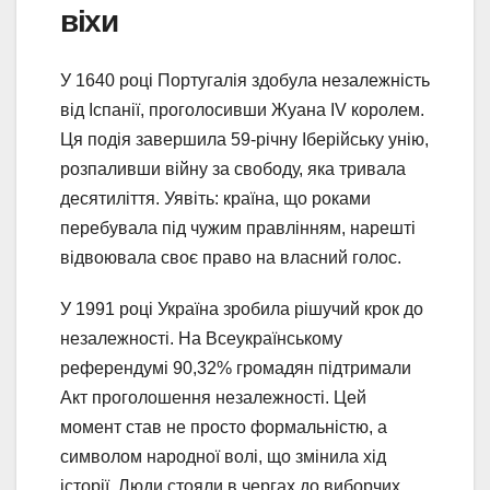
віхи
У 1640 році Португалія здобула незалежність
від Іспанії, проголосивши Жуана IV королем.
Ця подія завершила 59-річну Іберійську унію,
розпаливши війну за свободу, яка тривала
десятиліття. Уявіть: країна, що роками
перебувала під чужим правлінням, нарешті
відвоювала своє право на власний голос.
У 1991 році Україна зробила рішучий крок до
незалежності. На Всеукраїнському
референдумі 90,32% громадян підтримали
Акт проголошення незалежності. Цей
момент став не просто формальністю, а
символом народної волі, що змінила хід
історії. Люди стояли в чергах до виборчих