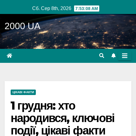
Перейти
Сб. Сер 8th, 2026
7:53:09 AM
до
вмісту
2000 UA
ЦІКАВІ ФАКТИ
1 грудня: хто
народився, ключові
події, цікаві факти