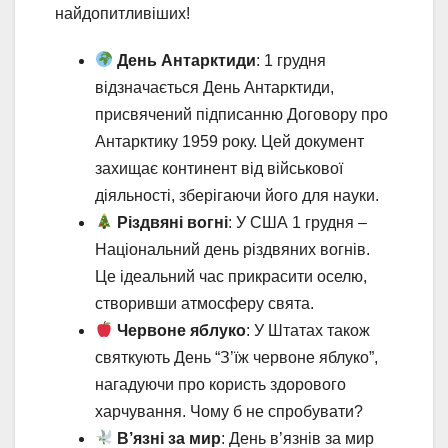
найдопитливіших!
День Антарктиди
: 1 грудня
відзначається День Антарктиди,
присвячений підписанню Договору про
Антарктику 1959 року. Цей документ
захищає континент від військової
діяльності, зберігаючи його для науки.
Різдвяні вогні
: У США 1 грудня –
Національний день різдвяних вогнів.
Це ідеальний час прикрасити оселю,
створивши атмосферу свята.
Червоне яблуко
: У Штатах також
святкують День “З’їж червоне яблуко”,
нагадуючи про користь здорового
харчування. Чому б не спробувати?
В’язні за мир
: День в’язнів за мир