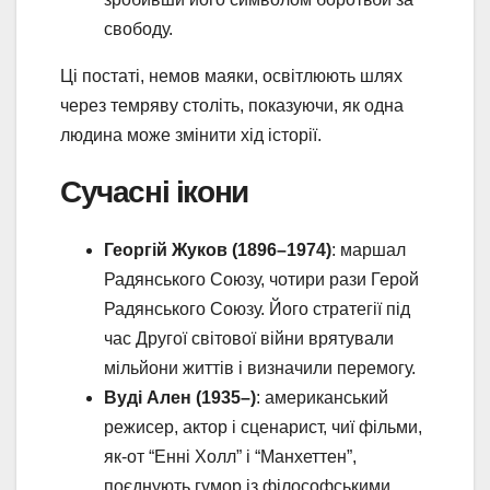
свободу.
Ці постаті, немов маяки, освітлюють шлях
через темряву століть, показуючи, як одна
людина може змінити хід історії.
Сучасні ікони
Георгій Жуков (1896–1974)
: маршал
Радянського Союзу, чотири рази Герой
Радянського Союзу. Його стратегії під
час Другої світової війни врятували
мільйони життів і визначили перемогу.
Вуді Ален (1935–)
: американський
режисер, актор і сценарист, чиї фільми,
як-от “Енні Холл” і “Манхеттен”,
поєднують гумор із філософськими