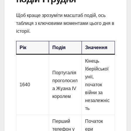
Щоб краще зрозуміти масштаб подій, ось
таблиця з ключовими моментами цього дня в
історії.
Рік
Подія
Значення
Кінець
Іберійської
Португалія
унії,
проголосил
1640
початок
а Жуана IV
війни за
королем
незалежніс
ть
Перший
Початок
телефон у
ери