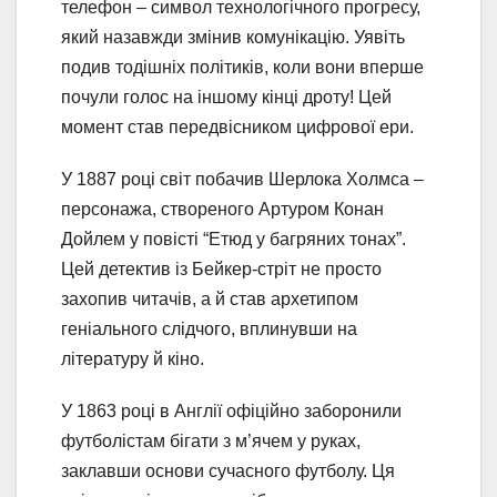
телефон – символ технологічного прогресу,
який назавжди змінив комунікацію. Уявіть
подив тодішніх політиків, коли вони вперше
почули голос на іншому кінці дроту! Цей
момент став передвісником цифрової ери.
У 1887 році світ побачив Шерлока Холмса –
персонажа, створеного Артуром Конан
Дойлем у повісті “Етюд у багряних тонах”.
Цей детектив із Бейкер-стріт не просто
захопив читачів, а й став архетипом
геніального слідчого, вплинувши на
літературу й кіно.
У 1863 році в Англії офіційно заборонили
футболістам бігати з м’ячем у руках,
заклавши основи сучасного футболу. Ця