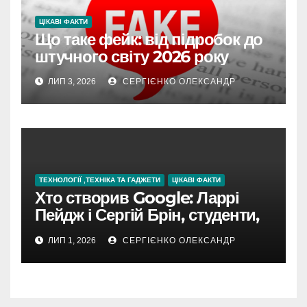
ЦІКАВІ ФАКТИ
Що таке фейк: від підробок до
штучного світу 2026 року
ЛИП 3, 2026
СЕРГІЄНКО ОЛЕКСАНДР
ТЕХНОЛОГІЇ ,ТЕХНІКА ТА ГАДЖЕТИ
ЦІКАВІ ФАКТИ
Хто створив Google: Ларрі
Пейдж і Сергій Брін, студенти,
чия ідея підкорила інтернет
ЛИП 1, 2026
СЕРГІЄНКО ОЛЕКСАНДР