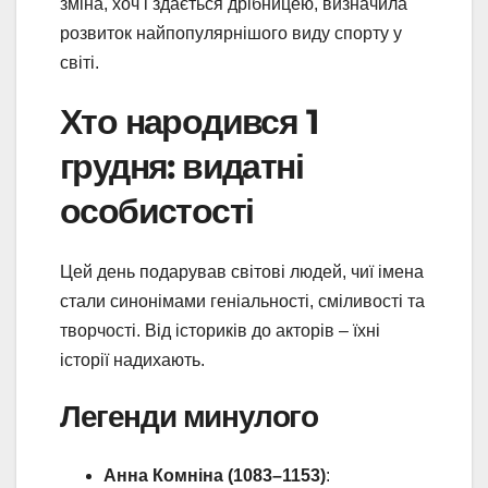
зміна, хоч і здається дрібницею, визначила
розвиток найпопулярнішого виду спорту у
світі.
Хто народився 1
грудня: видатні
особистості
Цей день подарував світові людей, чиї імена
стали синонімами геніальності, сміливості та
творчості. Від істориків до акторів – їхні
історії надихають.
Легенди минулого
Анна Комніна (1083–1153)
: