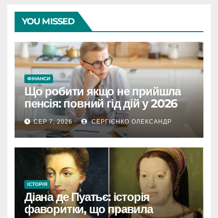
YOU MISSED
ФІНАНСИ
Що робити якщо не прийшла
пенсія: повний гід дій у 2026
році
СЕР 7, 2026
СЕРГІЄНКО ОЛЕКСАНДР
ІСТОРІЯ
Діана де Пуатьє: історія
фаворитки, що правила