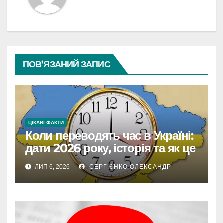
ПОВ’ЯЗАНИЙ ЗАПИС
ЦІКАВІ ФАКТИ
Коли переводять час в Україні:
дати 2026 року, історія та як це
впливає на життя
ЛИП 6, 2026
СЕРГІЄНКО ОЛЕКСАНДР