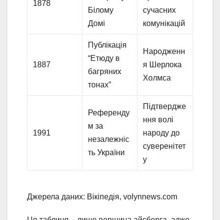
1878
Білому
сучасних
Домі
комунікацій
Публікація
Народженн
“Етюду в
1887
я Шерлока
багряних
Холмса
тонах”
Підтвердже
Референду
ння волі
м за
1991
народу до
незалежніс
суверенітет
ть України
у
Джерела даних: Вікіпедія, volynnews.com
Ця таблиця – лише вершина айсберга, адже