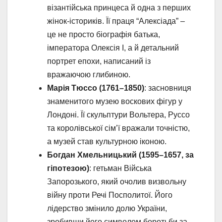
візантійська принцеса й одна з перших
жінок-істориків. Її праця “Алексіада” –
це не просто біографія батька,
імператора Олексія I, а й детальний
портрет епохи, написаний із
вражаючою глибиною.
Марія Тюссо (1761–1850)
: засновниця
знаменитого музею воскових фігур у
Лондоні. Її скульптури Вольтера, Руссо
та королівської сім’ї вражали точністю,
а музей став культурною іконою.
Богдан Хмельницький (1595–1657, за
гіпотезою)
: гетьман Війська
Запорозького, який очолив визвольну
війну проти Речі Посполитої. Його
лідерство змінило долю України,
зробивши його символом боротьби за