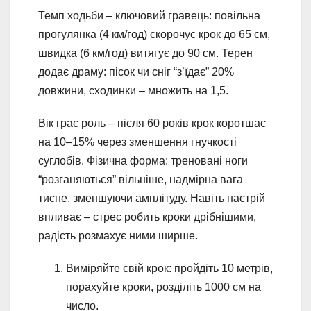
Темп ходьби – ключовий гравець: повільна
прогулянка (4 км/год) скорочує крок до 65 см,
швидка (6 км/год) витягує до 90 см. Терен
додає драму: пісок чи сніг “з’їдає” 20%
довжини, сходинки – множить на 1,5.
Вік грає роль – після 60 років крок коротшає
на 10–15% через зменшення гнучкості
суглобів. Фізична форма: треновані ноги
“розганяються” вільніше, надмірна вага
тисне, зменшуючи амплітуду. Навіть настрій
впливає – стрес робить кроки дрібнішими,
радість розмахує ними ширше.
Виміряйте свій крок: пройдіть 10 метрів,
порахуйте кроки, розділіть 1000 см на
число.