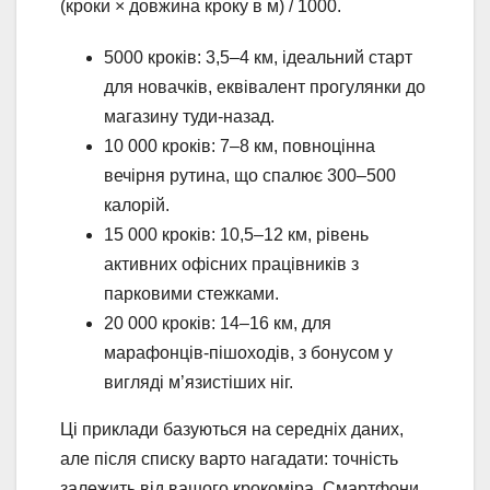
(кроки × довжина кроку в м) / 1000.
5000 кроків: 3,5–4 км, ідеальний старт
для новачків, еквівалент прогулянки до
магазину туди-назад.
10 000 кроків: 7–8 км, повноцінна
вечірня рутина, що спалює 300–500
калорій.
15 000 кроків: 10,5–12 км, рівень
активних офісних працівників з
парковими стежками.
20 000 кроків: 14–16 км, для
марафонців-пішоходів, з бонусом у
вигляді м’язистіших ніг.
Ці приклади базуються на середніх даних,
але після списку варто нагадати: точність
залежить від вашого крокоміра. Смартфони