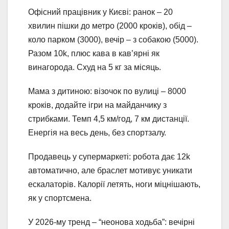
Офісний працівник у Києві: ранок – 20
хвилин пішки до метро (2000 кроків), обід –
коло парком (3000), вечір – з собакою (5000).
Разом 10k, плюс кава в кав’ярні як
винагорода. Схуд на 5 кг за місяць.
Мама з дитиною: візочок по вулиці – 8000
кроків, додайте ігри на майданчику з
стрибками. Темп 4,5 км/год, 7 км дистанції.
Енергія на весь день, без спортзалу.
Продавець у супермаркеті: робота дає 12k
автоматично, але браслет мотивує уникати
ескалаторів. Калорії летять, ноги міцнішають,
як у спортсмена.
У 2026-му тренд – “неонова ходьба”: вечірні