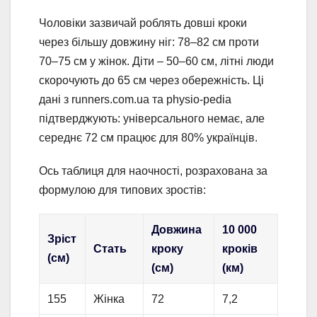
Чоловіки зазвичай роблять довші кроки
через більшу довжину ніг: 78–82 см проти
70–75 см у жінок. Діти – 50–60 см, літні люди
скорочують до 65 см через обережність. Ці
дані з runners.com.ua та physio-pedia
підтверджують: універсального немає, але
середнє 72 см працює для 80% українців.
Ось таблиця для наочності, розрахована за
формулою для типових зростів:
Довжина
10 000
Зріст
Стать
кроку
кроків
(см)
(см)
(км)
155
Жінка
72
7,2