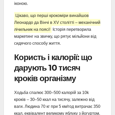
іконою.
Цікаво, що перші крокоміри винайшов
Леонардо да Вінчі в XV столітті – механічний
лічильник на поясі!
Історія перетворила
маркетинг на звичку, що рятує мільйони від
сидячого способу життя.
Користь і калорії: що
дарують 10 тисяч
кроків організму
Ходьба спалює 300–500 калорій за 10k
кроків – 30–50 ккал на тисячу, залежно від
ваги. Людина 70 кг при 5 км/год витрачає 350
ккал, еквівалент великому яблуку з йогуртом.