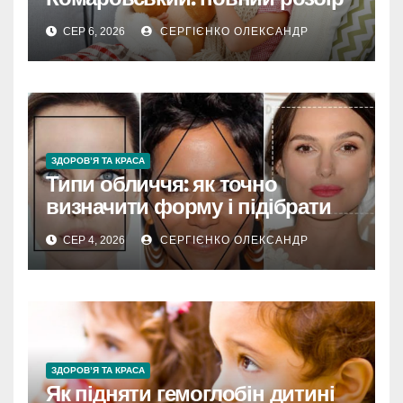
підходу лікаря
СЕР 6, 2026
СЕРГІЄНКО ОЛЕКСАНДР
ЗДОРОВ’Я ТА КРАСА
Типи обличчя: як точно
визначити форму і підібрати
стиль
СЕР 4, 2026
СЕРГІЄНКО ОЛЕКСАНДР
ЗДОРОВ’Я ТА КРАСА
Як підняти гемоглобін дитині