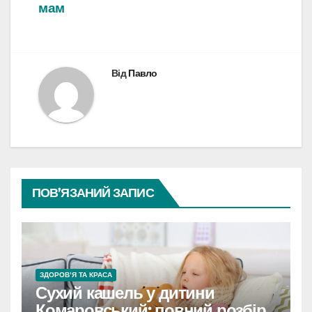
мам
Від
Павло
ПОВ’ЯЗАНИЙ ЗАПИС
ЗДОРОВ’Я ТА КРАСА
Сухий кашель у дитини
Комаровський: повний розбір