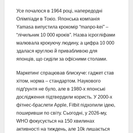
Усе почалося в 1964 році, напередодні
Олімпіади в Токіо. Японська компанія
Yamasa випустила крокомір “manpo-kei” –
“лічильник 10 000 кроків”. Назва ієрогліфами
малювала крокуючу людину, а цифра 10 000
здалася круглою й привабливою для
японців, що сиділи за офісними столами.
Маркетинг спрацював блискуче: гаджет став
хітом, норма – стандартом. Наукового
підґрунтя не було, але в 1980-х японські
дослідження підтвердили користь. У 2000-х
фітнес-браслети Apple, Fitbit підхопили ідею,
поширивши по світу. Сьогодні, у 2026-му,
WHO фокусується на 150 хвилинах
активності на тиждень, але 10k лишається