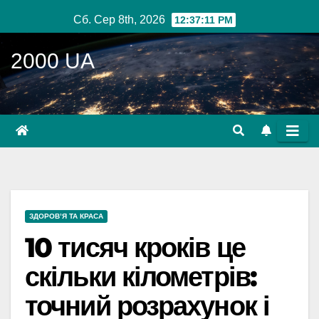
Перейти
Сб. Сер 8th, 2026
12:37:12 PM
до
вмісту
2000 UA
ЗДОРОВ’Я ТА КРАСА
10 тисяч кроків це
скільки кілометрів:
точний розрахунок і