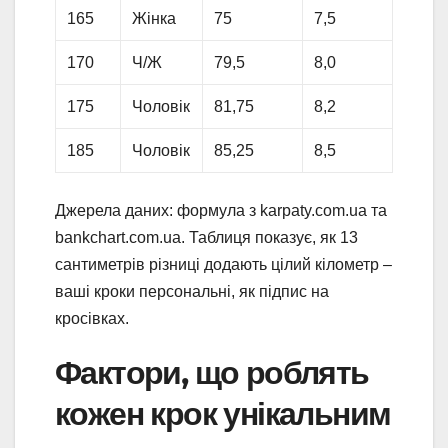
165
Жінка
75
7,5
170
Ч/Ж
79,5
8,0
175
Чоловік
81,75
8,2
185
Чоловік
85,25
8,5
Джерела даних: формула з karpaty.com.ua та
bankchart.com.ua. Таблиця показує, як 13
сантиметрів різниці додають цілий кілометр –
ваші кроки персональні, як підпис на
кросівках.
Фактори, що роблять
кожен крок унікальним