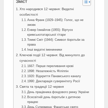
Зміст
Хто народився 12 червня: Видатні
особистості
Анна Франк (1929–1945): Голос, що не
змовк
Енвер Ізмайлов (1955): Віртуоз
кримськотатарської гітари
Томмі Сміт (1944): Символ боротьби за
права
Інші видатні іменинники
Ключові події 12 червня: Від минулого до
сучасності
1667: Перше переливання крові
1898: Незалежність Філіппін
1920: Відкриття Панамського каналу
1990: Декларація суверенітету Росії
Свята та традиції 12 червня
День працівника фондового ринку України
Всесвітній день боротьби з дитячою
працею
День Супермена: Фанатське свято