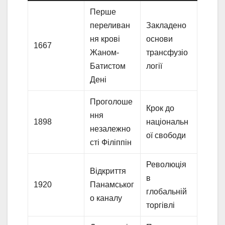
Перше
переливан
Закладено
ня крові
основи
1667
Жаном-
трансфузіо
Батистом
логії
Дені
Проголоше
Крок до
ння
1898
національн
незалежно
ої свободи
сті Філіппін
Революція
Відкриття
в
1920
Панамськог
глобальній
о каналу
торгівлі