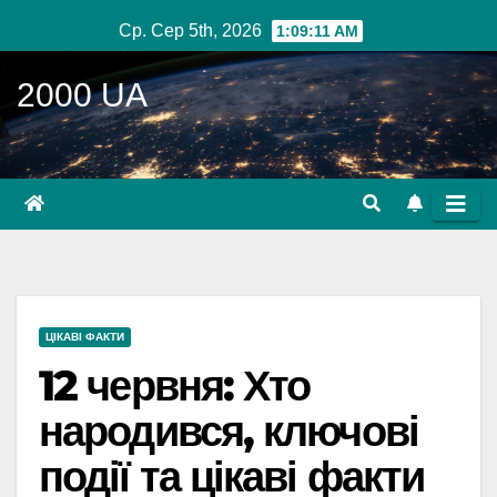
Перейти
Ср. Сер 5th, 2026
1:09:12 AM
до
вмісту
2000 UA
ЦІКАВІ ФАКТИ
12 червня: Хто
народився, ключові
події та цікаві факти