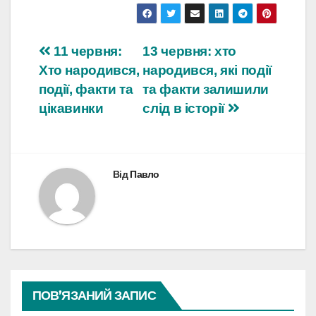
Навігація
11 червня:
13 червня: хто
Хто народився,
народився, які події
записів
події, факти та
та факти залишили
цікавинки
слід в історії
Від
Павло
ПОВ’ЯЗАНИЙ ЗАПИС