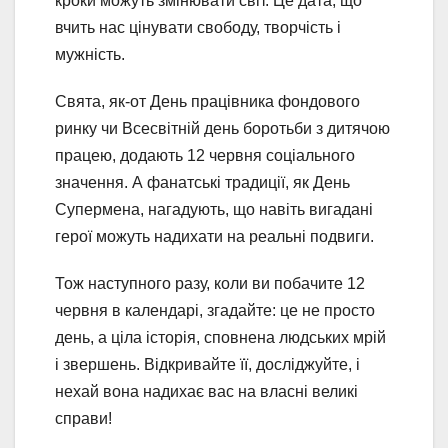
кроки можуть змінювати світ. Це дата, що
вчить нас цінувати свободу, творчість і
мужність.
Свята, як-от День працівника фондового
ринку чи Всесвітній день боротьби з дитячою
працею, додають 12 червня соціального
значення. А фанатські традиції, як День
Супермена, нагадують, що навіть вигадані
герої можуть надихати на реальні подвиги.
Тож наступного разу, коли ви побачите 12
червня в календарі, згадайте: це не просто
день, а ціла історія, сповнена людських мрій
і звершень. Відкривайте її, досліджуйте, і
нехай вона надихає вас на власні великі
справи!