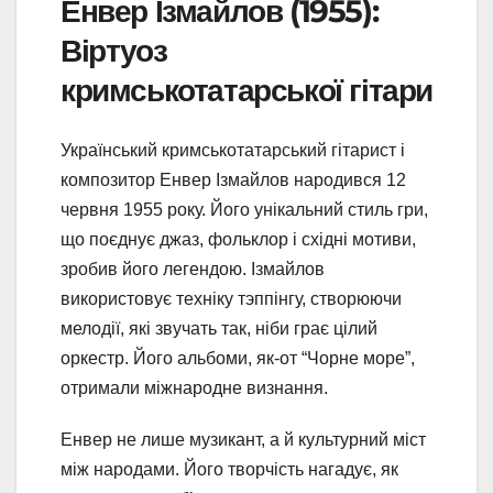
Енвер Ізмайлов (1955):
Віртуоз
кримськотатарської гітари
Український кримськотатарський гітарист і
композитор Енвер Ізмайлов народився 12
червня 1955 року. Його унікальний стиль гри,
що поєднує джаз, фольклор і східні мотиви,
зробив його легендою. Ізмайлов
використовує техніку тэппінгу, створюючи
мелодії, які звучать так, ніби грає цілий
оркестр. Його альбоми, як-от “Чорне море”,
отримали міжнародне визнання.
Енвер не лише музикант, а й культурний міст
між народами. Його творчість нагадує, як