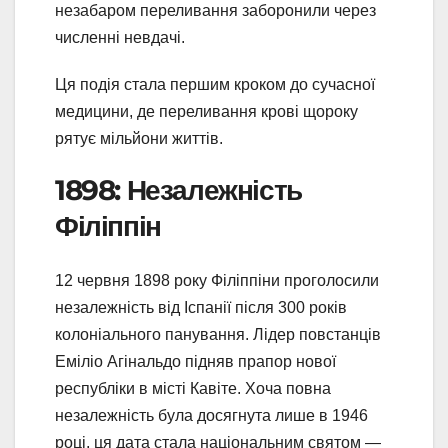
незабаром переливання заборонили через
численні невдачі.
Ця подія стала першим кроком до сучасної
медицини, де переливання крові щороку
рятує мільйони життів.
1898: Незалежність
Філіппін
12 червня 1898 року Філіппіни проголосили
незалежність від Іспанії після 300 років
колоніального панування. Лідер повстанців
Еміліо Агінальдо підняв прапор нової
республіки в місті Кавіте. Хоча повна
незалежність була досягнута лише в 1946
році, ця дата стала національним святом —