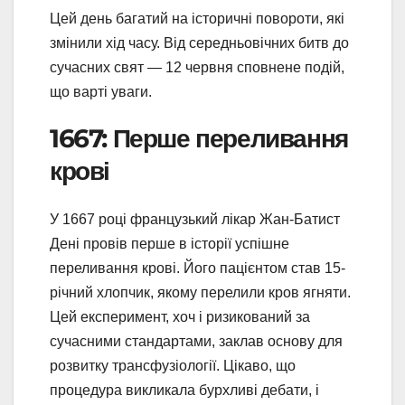
Цей день багатий на історичні повороти, які
змінили хід часу. Від середньовічних битв до
сучасних свят — 12 червня сповнене подій,
що варті уваги.
1667: Перше переливання
крові
У 1667 році французький лікар Жан-Батист
Дені провів перше в історії успішне
переливання крові. Його пацієнтом став 15-
річний хлопчик, якому перелили кров ягняти.
Цей експеримент, хоч і ризикований за
сучасними стандартами, заклав основу для
розвитку трансфузіології. Цікаво, що
процедура викликала бурхливі дебати, і