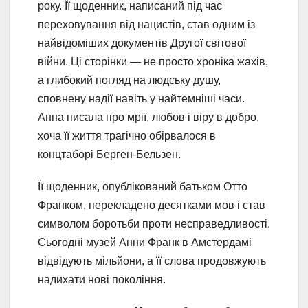
року. Її щоденник, написаний під час
переховування від нацистів, став одним із
найвідоміших документів Другої світової
війни. Ці сторінки — не просто хроніка жахів,
а глибокий погляд на людську душу,
сповнену надії навіть у найтемніші часи.
Анна писала про мрії, любов і віру в добро,
хоча її життя трагічно обірвалося в
концтаборі Берген-Бельзен.
Її щоденник, опублікований батьком Отто
Франком, перекладено десятками мов і став
символом боротьби проти несправедливості.
Сьогодні музей Анни Франк в Амстердамі
відвідують мільйони, а її слова продовжують
надихати нові покоління.