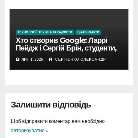
ТЕХНОЛОГІЇ ,ТЕХНІКА ТА ГАДЖЕТИ
ЦІКАВІ ФАКТИ
Хто створив Google: Ларрі
Пейдж і Сергій Брін, студенти,
чия ідея підкорила інтернет
ЛИП 1, 2026
СЕРГІЄНКО ОЛЕКСАНДР
Залишити відповідь
Щоб відправити коментар вам необхідно
авторизуватись
.