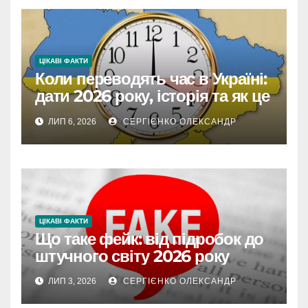
ЦІКАВІ ФАКТИ
Коли переводять час в Україні:
дати 2026 року, історія та як це
впливає на життя
ЛИП 6, 2026
СЕРГІЄНКО ОЛЕКСАНДР
ЦІКАВІ ФАКТИ
Що таке фейк: від підробок до
штучного світу 2026 року
ЛИП 3, 2026
СЕРГІЄНКО ОЛЕКСАНДР