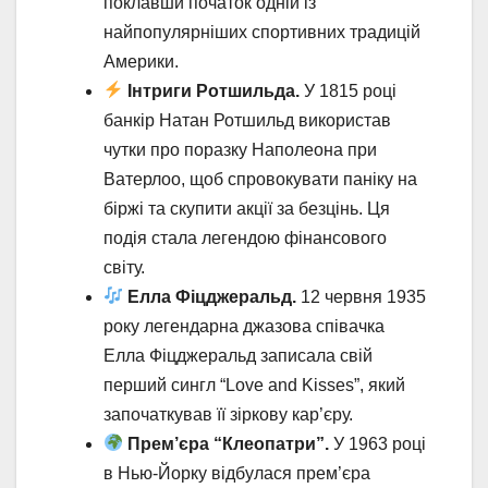
поклавши початок одній із
найпопулярніших спортивних традицій
Америки.
Інтриги Ротшильда.
У 1815 році
банкір Натан Ротшильд використав
чутки про поразку Наполеона при
Ватерлоо, щоб спровокувати паніку на
біржі та скупити акції за безцінь. Ця
подія стала легендою фінансового
світу.
Елла Фіцджеральд.
12 червня 1935
року легендарна джазова співачка
Елла Фіцджеральд записала свій
перший сингл “Love and Kisses”, який
започаткував її зіркову кар’єру.
Прем’єра “Клеопатри”.
У 1963 році
в Нью-Йорку відбулася прем’єра