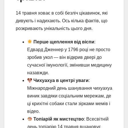
14 травня ховає в собі безліч цікавинок, які
дивують і надихають. Ось кілька фактів, що
розкривають унікальність цього дня.
Перше щеплення від віспи
:
Едвард Дженнер у 1796 році не просто
зробив укол — він відкрив двері до
сучасної імунології, змінивши медицину
назавжди.
Чихуахуа в центрі уваги
:
Міжнародний день шанування чихуахуа
виник завдяки соціальним мережам, де
ці крихітні собаки стали зірками мемів і
відео.
Топіарій як мистецтво
: Всесвітній
день топіарію 14 травня вшановує