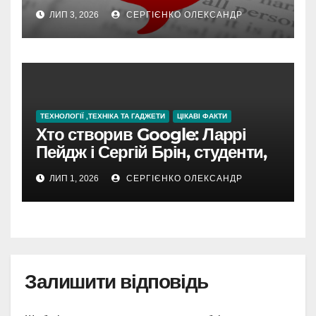
ЛИП 3, 2026
СЕРГІЄНКО ОЛЕКСАНДР
ТЕХНОЛОГІЇ ,ТЕХНІКА ТА ГАДЖЕТИ
ЦІКАВІ ФАКТИ
Хто створив Google: Ларрі
Пейдж і Сергій Брін, студенти,
чия ідея підкорила інтернет
ЛИП 1, 2026
СЕРГІЄНКО ОЛЕКСАНДР
Залишити відповідь