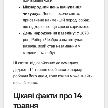
найтемніші часи.
Міжнародний день шанування
чихуахуа
: Легке і веселе свято,
присвячене найменшій породі собак,
що підкорює серця своєю харизмою.
День народження вазеліну
: У 1878
році Роберт Чезбро запатентував
вазелін, який став незамінним у
медицині та побуті.
Ці свята, від серйозних до кумедних,
додають 14 травня особливого шарму,
роблячи його днем, коли кожен може знайти
щось близьке.
Цікаві факти про 14
травня