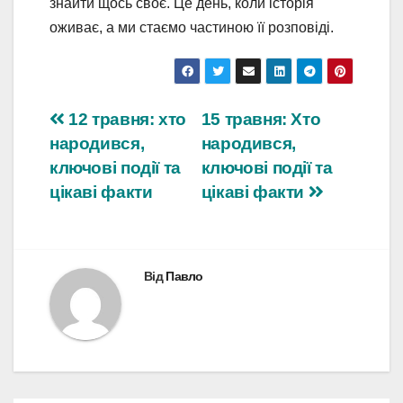
знайти щось своє. Це день, коли історія
оживає, а ми стаємо частиною її розповіді.
Навігація
12 травня: хто
15 травня: Хто
народився,
народився,
записів
ключові події та
ключові події та
цікаві факти
цікаві факти
Від
Павло