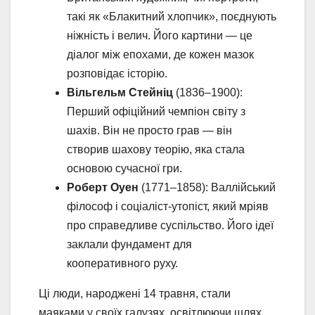
такі як «Блакитний хлопчик», поєднують
ніжність і велич. Його картини — це
діалог між епохами, де кожен мазок
розповідає історію.
Вільгельм Стейніц
(1836–1900):
Перший офіційний чемпіон світу з
шахів. Він не просто грав — він
створив шахову теорію, яка стала
основою сучасної гри.
Роберт Оуен
(1771–1858): Валлійський
філософ і соціаліст-утопіст, який мріяв
про справедливе суспільство. Його ідеї
заклали фундамент для
кооперативного руху.
Ці люди, народжені 14 травня, стали
маяками у своїх галузях, освітлюючи шлях