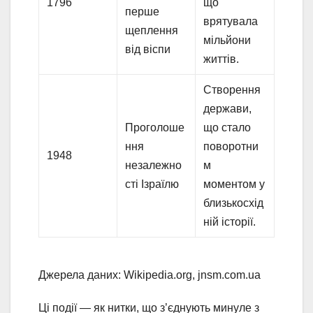
1796
що
перше
врятувала
щеплення
мільйони
від віспи
життів.
Створення
держави,
Проголоше
що стало
ння
поворотни
1948
незалежно
м
сті Ізраїлю
моментом у
близькосхід
ній історії.
Джерела даних: Wikipedia.org, jnsm.com.ua
Ці події — як нитки, що з’єднують минуле з