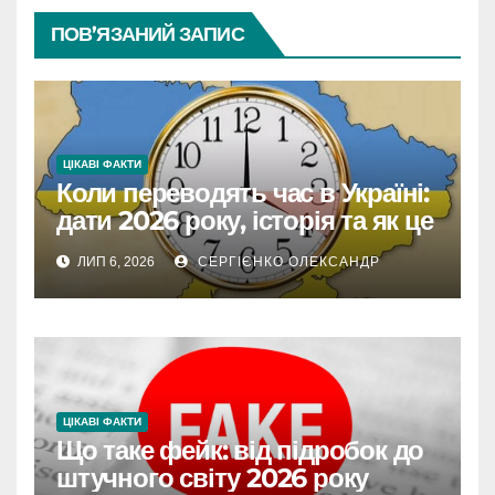
ПОВ’ЯЗАНИЙ ЗАПИС
ЦІКАВІ ФАКТИ
Коли переводять час в Україні:
дати 2026 року, історія та як це
впливає на життя
ЛИП 6, 2026
СЕРГІЄНКО ОЛЕКСАНДР
ЦІКАВІ ФАКТИ
Що таке фейк: від підробок до
штучного світу 2026 року