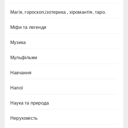
Магія, гороскоп,ізотерика , хіромантія, таро.
Міфи та легенди
Музика
Мульфільми
Навчання
Напої
Наука та природа
Нерухомість