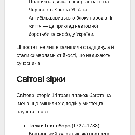
Політична діячка, співорганізаторка
Червоного Хреста УПА та
Антибільшовицького блоку народів. Її
життя — це приклад невтомної
боротьби за свободу України.
Ці постаті не лише залишили спадщину, а й
стали символами стійкості, що надихають
сучасників.
Світові зірки
Світова історія 14 травня також багата на
імена, що змінили хід подій у мистецтві,
науці та спорті.
Томас Гейнсборо
(1727–1788):
Британський художник, чиї портрети,