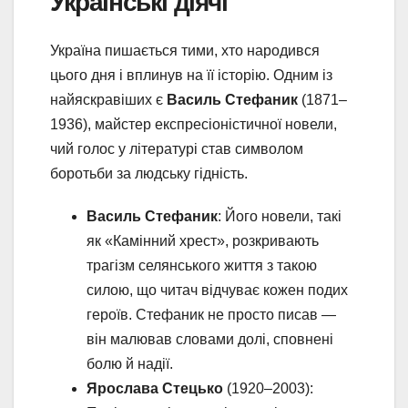
Українські діячі
Україна пишається тими, хто народився
цього дня і вплинув на її історію. Одним із
найяскравіших є
Василь Стефаник
(1871–
1936), майстер експресіоністичної новели,
чий голос у літературі став символом
боротьби за людську гідність.
Василь Стефаник
: Його новели, такі
як «Камінний хрест», розкривають
трагізм селянського життя з такою
силою, що читач відчуває кожен подих
героїв. Стефаник не просто писав —
він малював словами долі, сповнені
болю й надії.
Ярослава Стецько
(1920–2003):