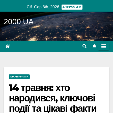
Перейти
Сб. Сер 8th, 2026
4:03:56 AM
до
вмісту
2000 UA
ЦІКАВІ ФАКТИ
14 травня: хто
народився, ключові
події та цікаві факти