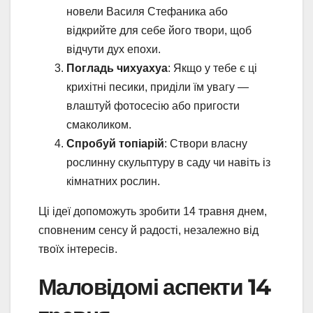
новели Василя Стефаника або
відкрийте для себе його твори, щоб
відчути дух епохи.
Погладь чихуахуа
: Якщо у тебе є ці
крихітні песики, приділи їм увагу —
влаштуй фотосесію або пригости
смаколиком.
Спробуй топіарій
: Створи власну
рослинну скульптуру в саду чи навіть із
кімнатних рослин.
Ці ідеї допоможуть зробити 14 травня днем,
сповненим сенсу й радості, незалежно від
твоїх інтересів.
Маловідомі аспекти 14