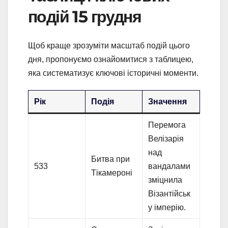
подій 15 грудня
Щоб краще зрозуміти масштаб подій цього
дня, пропонуємо ознайомитися з таблицею,
яка систематизує ключові історичні моменти.
Рік
Подія
Значення
Перемога
Велізарія
над
Битва при
533
вандалами
Тікамероні
зміцнила
Візантійськ
у імперію.