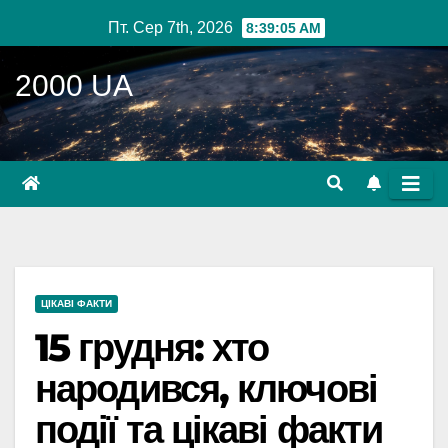
Перейти
Пт. Сер 7th, 2026
8:39:06 AM
до
вмісту
2000 UA
ЦІКАВІ ФАКТИ
15 грудня: хто
народився, ключові
події та цікаві факти