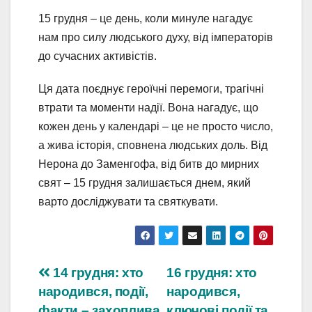
15 грудня – це день, коли минуле нагадує
нам про силу людського духу, від імператорів
до сучасних активістів.
Ця дата поєднує героїчні перемоги, трагічні
втрати та моменти надії. Вона нагадує, що
кожен день у календарі – це не просто число,
а жива історія, сповнена людських доль. Від
Нерона до Заменгофа, від битв до мирних
свят – 15 грудня залишається днем, який
варто досліджувати та святкувати.
Навігація
14 грудня: хто
16 грудня: хто
народився, події,
народився,
записів
факти – захоплива
ключові події та