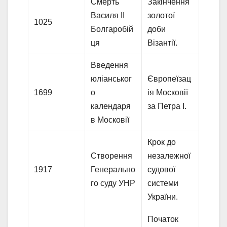
Смерть
Закінчення
Василя II
золотої
1025
Болгаробій
доби
ця
Візантії.
Введення
юліанськог
Європеїзац
1699
о
ія Московії
календаря
за Петра I.
в Московії
Крок до
Створення
незалежної
1917
Генерально
судової
го суду УНР
системи
України.
Початок