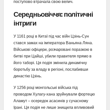
поступово втрачала свою велич.
Середньовіччя: політичні
інтриги
У 1161 році в Китаї під час війн Цзінь-Сун
стався замах на імператора Ваньяна Ляна.
Військові офіцери, розчаровані поразкою в
битві при Цайші, убили правителя прямо в
його таборі. Ця подія змінила динамічну
боротьбу за владу в регіоні, послабивши
династію Цзінь.
У 1256 році монгольські війська під
проводом Хулагу-хана зруйнували фортецю
Аламут – осередок асасинів у сучасному
Ірані. Ця подія не лише знищила впливовий