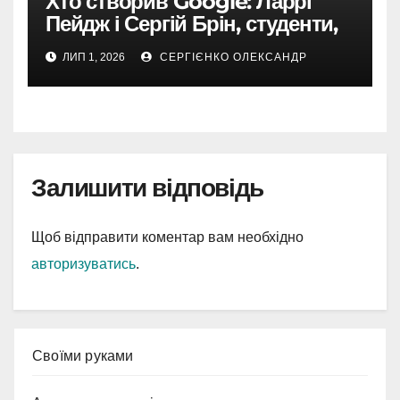
Хто створив Google: Ларрі
Пейдж і Сергій Брін, студенти,
чия ідея підкорила інтернет
ЛИП 1, 2026
СЕРГІЄНКО ОЛЕКСАНДР
Залишити відповідь
Щоб відправити коментар вам необхідно
авторизуватись
.
Cвоїми руками