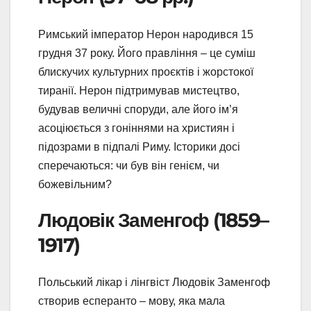
Римський імператор Нерон народився 15
грудня 37 року. Його правління – це суміш
блискучих культурних проєктів і жорстокої
тиранії. Нерон підтримував мистецтво,
будував величні споруди, але його ім’я
асоціюється з гоніннями на християн і
підозрами в підпалі Риму. Історики досі
сперечаються: чи був він генієм, чи
божевільним?
Людовік Заменгоф (1859–
1917)
Польський лікар і лінгвіст Людовік Заменгоф
створив есперанто – мову, яка мала