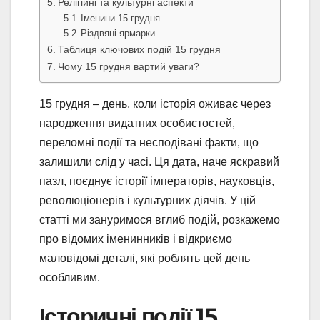
Релігійні та культурні аспекти
Іменини 15 грудня
Різдвяні ярмарки
Таблиця ключових подій 15 грудня
Чому 15 грудня вартий уваги?
15 грудня – день, коли історія оживає через
народження видатних особистостей,
переломні події та несподівані факти, що
залишили слід у часі. Ця дата, наче яскравий
пазл, поєднує історії імператорів, науковців,
революціонерів і культурних діячів. У цій
статті ми зануримося вглиб подій, розкажемо
про відомих іменинників і відкриємо
маловідомі деталі, які роблять цей день
особливим.
Історичні події 15