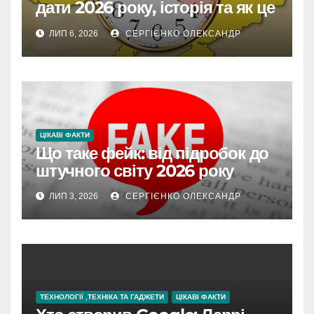
дати 2026 року, історія та як це
впливає на життя
ЛИП 6, 2026
СЕРГІЄНКО ОЛЕКСАНДР
ЦІКАВІ ФАКТИ
Що таке фейк: від підробок до
штучного світу 2026 року
ЛИП 3, 2026
СЕРГІЄНКО ОЛЕКСАНДР
ТЕХНОЛОГІЇ ,ТЕХНІКА ТА ГАДЖЕТИ
ЦІКАВІ ФАКТИ