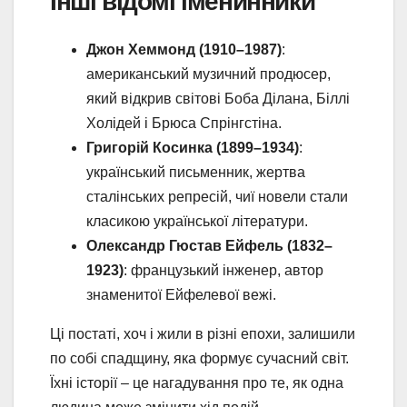
Інші відомі іменинники
Джон Хеммонд (1910–1987)
:
американський музичний продюсер,
який відкрив світові Боба Ділана, Біллі
Холідей і Брюса Спрінгстіна.
Григорій Косинка (1899–1934)
:
український письменник, жертва
сталінських репресій, чиї новели стали
класикою української літератури.
Олександр Гюстав Ейфель (1832–
1923)
: французький інженер, автор
знаменитої Ейфелевої вежі.
Ці постаті, хоч і жили в різні епохи, залишили
по собі спадщину, яка формує сучасний світ.
Їхні історії – це нагадування про те, як одна