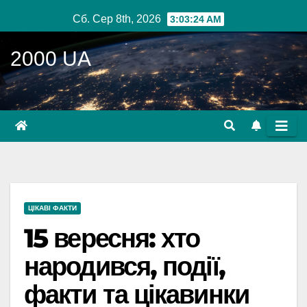
Перейти
Сб. Сер 8th, 2026
3:03:25 AM
до
вмісту
2000 UA
ЦІКАВІ ФАКТИ
15 вересня: хто
народився, події,
факти та цікавинки