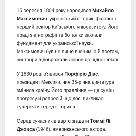
15 вересня 1804 року народився
Михайло
Максимович
, український історик, філолог і
перший ректор Київського університету. Його
праці з етнографії та ботаніки заклали
фундамент для української науки.
Максимович був не лише вченим, а й поетом,
чиї твори відображали любов до рідної землі.
У 1830 році з’явився
Порфіріо Діас
,
президент Мексики, чия 35-річна диктатура
змінила країну. Його правління — це суміш
прогресу й репресій, що досі викликає
суперечки серед істориків.
Серед сучасників варто згадати
Томмі Лі
Джонса
(1946), американського актора,