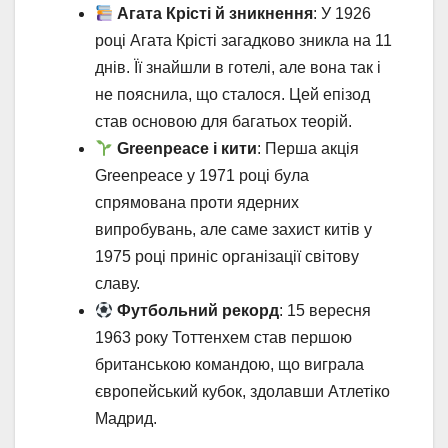
Агата Крісті й зникнення
: У 1926
році Агата Крісті загадково зникла на 11
днів. Її знайшли в готелі, але вона так і
не пояснила, що сталося. Цей епізод
став основою для багатьох теорій.
Greenpeace і кити
: Перша акція
Greenpeace у 1971 році була
спрямована проти ядерних
випробувань, але саме захист китів у
1975 році приніс організації світову
славу.
Футбольний рекорд
: 15 вересня
1963 року Тоттенхем став першою
британською командою, що виграла
європейський кубок, здолавши Атлетіко
Мадрид.