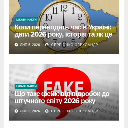
ЦІКАВІ ФАКТИ
Коли переводять час в Україні:
дати 2026 року, історія та як це
впливає на життя
ЛИП 6, 2026
СЕРГІЄНКО ОЛЕКСАНДР
ЦІКАВІ ФАКТИ
Що таке фейк: від підробок до
штучного світу 2026 року
ЛИП 3, 2026
СЕРГІЄНКО ОЛЕКСАНДР