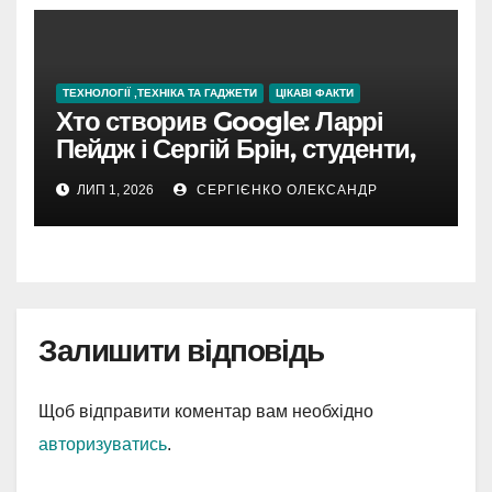
ТЕХНОЛОГІЇ ,ТЕХНІКА ТА ГАДЖЕТИ
ЦІКАВІ ФАКТИ
Хто створив Google: Ларрі
Пейдж і Сергій Брін, студенти,
чия ідея підкорила інтернет
ЛИП 1, 2026
СЕРГІЄНКО ОЛЕКСАНДР
Залишити відповідь
Щоб відправити коментар вам необхідно
авторизуватись
.