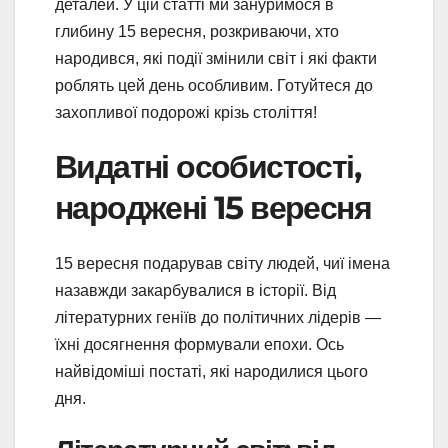
деталей. У цій статті ми зануримося в
глибину 15 вересня, розкриваючи, хто
народився, які події змінили світ і які факти
роблять цей день особливим. Готуйтеся до
захопливої подорожі крізь століття!
Видатні особистості,
народжені 15 вересня
15 вересня подарував світу людей, чиї імена
назавжди закарбувалися в історії. Від
літературних геніїв до політичних лідерів —
їхні досягнення формували епохи. Ось
найвідоміші постаті, які народилися цього
дня.