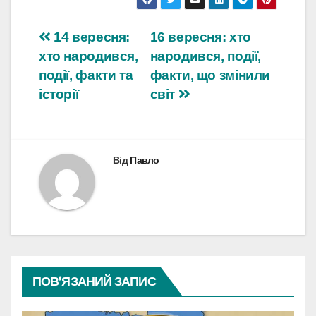
Навігація
14 вересня:
16 вересня: хто
хто народився,
народився, події,
записів
події, факти та
факти, що змінили
історії
світ
Від
Павло
ПОВ’ЯЗАНИЙ ЗАПИС