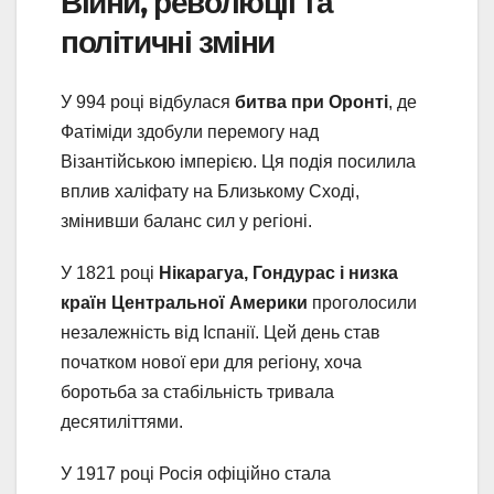
Війни, революції та
політичні зміни
У 994 році відбулася
битва при Оронті
, де
Фатіміди здобули перемогу над
Візантійською імперією. Ця подія посилила
вплив халіфату на Близькому Сході,
змінивши баланс сил у регіоні.
У 1821 році
Нікарагуа, Гондурас і низка
країн Центральної Америки
проголосили
незалежність від Іспанії. Цей день став
початком нової ери для регіону, хоча
боротьба за стабільність тривала
десятиліттями.
У 1917 році Росія офіційно стала