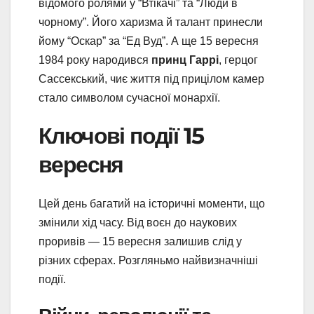
відомого ролями у “Втікачі” та “Люди в
чорному”. Його харизма й талант принесли
йому “Оскар” за “Ед Вуд”. А ще 15 вересня
1984 року народився
принц Гаррі
, герцог
Сассекський, чиє життя під прицілом камер
стало символом сучасної монархії.
Ключові події 15
вересня
Цей день багатий на історичні моменти, що
змінили хід часу. Від воєн до наукових
проривів — 15 вересня залишив слід у
різних сферах. Розгляньмо найвизначніші
події.