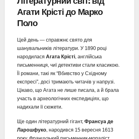
Літературний світ: від
Агати Крісті до Марко
Поло
Цей день — справжнє свято для
шанувальників літератури. У 1890 році
народилася
Агата Крісті
, англійська
письменниця, чиї детективи стали класикою.
Її романи, такі як “Вбивство у Східному
експресі”, досі тримають читачів у напрузі.
Цікаво, що Агата не лише писала, а й брала
участь в археологічних експедиціях, що
надихали її сюжети.
Ще один літературний гігант,
Франсуа де
Ларошфуко
, народився 15 вересня 1613
року. Французький письменник-мораліст