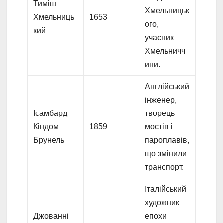
Тиміш
Хмельницьк
Хмельниць
1653
ого,
кий
учасник
Хмельничч
ини.
Англійський
інженер,
Ісамбард
творець
Кіндом
1859
мостів і
Брунель
пароплавів,
що змінили
транспорт.
Італійський
художник
Джованні
епохи