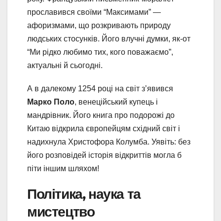
прославився своїми “Максимами” —
афоризмами, що розкривають природу
людських стосунків. Його влучні думки, як-от
“Ми рідко любимо тих, кого поважаємо”,
актуальні й сьогодні.
А в далекому 1254 році на світ з’явився
Марко Поло
, венеційський купець і
мандрівник. Його книга про подорожі до
Китаю відкрила європейцям східний світ і
надихнула Христофора Колумба. Уявіть: без
його розповідей історія відкриттів могла б
піти іншим шляхом!
Політика, наука та
мистецтво