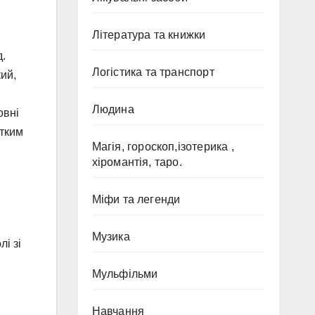
Література та книжки
д.
Логістика та транспорт
ий,
Людина
овні
отким
Магія, гороскоп,ізотерика ,
хіромантія, таро.
Міфи та легенди
Музика
і зі
Мульфільми
Навчання