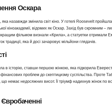
чення Оскара
, яка назавжди змінила світ кіно. У готелі Roosevelt пройшла
ї кіноакадемії, відомих як Оскар. Захід був скромним – л
айкращим фільмом визнали «Крила», а статуетки отримали Е
к традиції, яка й досі зачаровує мільйони глядачів.
ті
а в історію, ставши першою жінкою, яка підкорила Еверест. 
фінансових проблем до скептицизму суспільства. Проте Таб
, що немає недосяжних висот. Її тріумф надихнув жінок по в
 Євробаченні