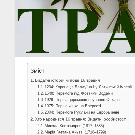
Зміст
Видатні історичні події 16 травня
1204: Коронація Балдуїна I у Латинській імперії
1648: Перемога під Жовтими Водами
1929: Перша церемонія вручення Оскара
1975: Перша жінка на Евересті
2004: Перемога Руслани на Євробаченні
Хто народився 16 травня: Видатні особистості
Микола Костомаров (1817–1885)
Марія Ґаетана Аньєзі (1718–1799)