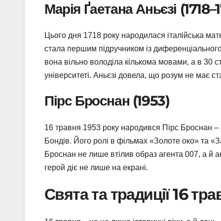
Марія Ґаетана Аньєзі (1718–
Цього дня 1718 року народилася італійська мате
стала першим підручником із диференціального т
вона вільно володіла кількома мовами, а в 3
університеті. Аньєзі довела, що розум не має ста
Пірс Броснан (1953)
16 травня 1953 року народився Пірс Броснан – 
Бондів. Його ролі в фільмах «Золоте око» та «
Броснан не лише втілив образ агента 007, а й а
герой діє не лише на екрані.
Свята та традиції 16 тра