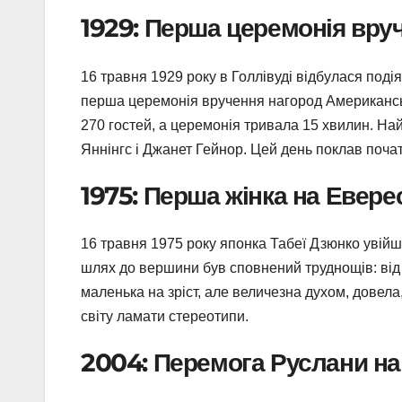
1929: Перша церемонія вру
16 травня 1929 року в Голлівуді відбулася подія
перша церемонія вручення нагород Американсько
270 гостей, а церемонія тривала 15 хвилин. Н
Яннінгс і Джанет Гейнор. Цей день поклав почато
1975: Перша жінка на Еверес
16 травня 1975 року японка Табеї Дзюнко увійшл
шлях до вершини був сповнений труднощів: від 
маленька на зріст, але величезна духом, довела
світу ламати стереотипи.
2004: Перемога Руслани на