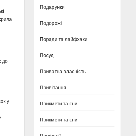
Подарунки
кі
крила
Подорожі
Поради та лайфхаки
Посуд
х до
Приватна власність
Привітання
ок у
Прикмети та сни
и.
Прикмети та сни
Професії