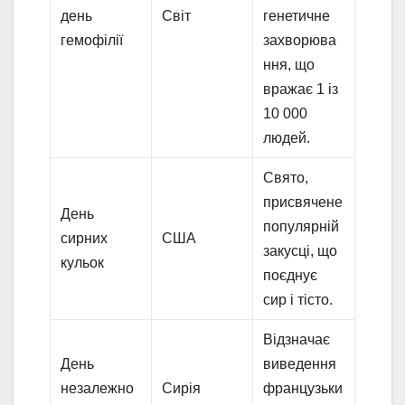
день
Світ
генетичне
гемофілії
захворюва
ння, що
вражає 1 із
10 000
людей.
Свято,
присвячене
День
популярній
сирних
США
закусці, що
кульок
поєднує
сир і тісто.
Відзначає
День
виведення
незалежно
Сирія
французьки