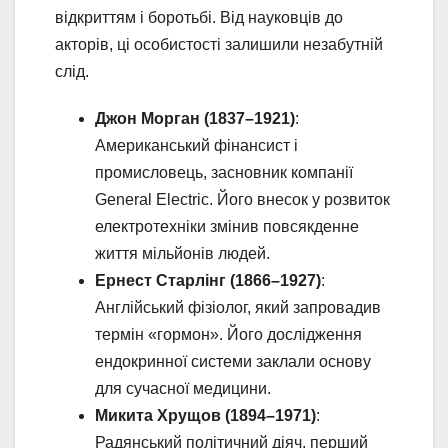
відкриттям і боротьбі. Від науковців до
акторів, ці особистості залишили незабутній
слід.
Джон Морган (1837–1921)
:
Американський фінансист і
промисловець, засновник компанії
General Electric. Його внесок у розвиток
електротехніки змінив повсякденне
життя мільйонів людей.
Ернест Старлінг (1866–1927)
:
Англійський фізіолог, який запровадив
термін «гормон». Його дослідження
ендокринної системи заклали основу
для сучасної медицини.
Микита Хрущов (1894–1971)
:
Радянський політичний діяч, перший