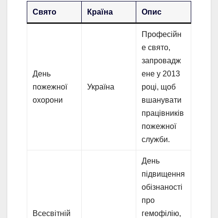
Свято
Країна
Опис
Професійн
е свято,
запровадж
День
ене у 2013
пожежної
Україна
році, щоб
охорони
вшанувати
працівників
пожежної
служби.
День
підвищення
обізнаності
про
Всесвітній
гемофілію,