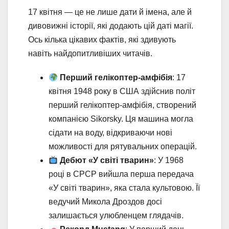
17 квітня — це не лише дати й імена, але й
дивовижні історії, які додають цій даті магії.
Ось кілька цікавих фактів, які здивують
навіть найдопитливіших читачів.
Перший гелікоптер-амфібія
: 17
квітня 1948 року в США здійснив політ
перший гелікоптер-амфібія, створений
компанією Sikorsky. Ця машина могла
сідати на воду, відкриваючи нові
можливості для рятувальних операцій.
Дебют «У світі тварин»
: У 1968
році в СРСР вийшла перша передача
«У світі тварин», яка стала культовою. Її
ведучий Микола Дроздов досі
залишається улюбленцем глядачів.