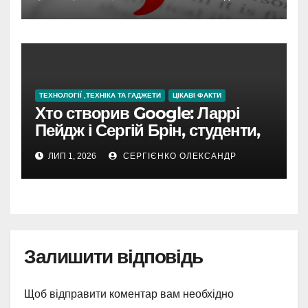
ТЕХНОЛОГІЇ ,ТЕХНІКА ТА ГАДЖЕТИ
ЦІКАВІ ФАКТИ
Хто створив Google: Ларрі
Пейдж і Сергій Брін, студенти,
чия ідея підкорила інтернет
ЛИП 1, 2026
СЕРГІЄНКО ОЛЕКСАНДР
Залишити відповідь
Щоб відправити коментар вам необхідно