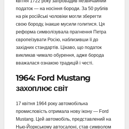
квітня 1722 року запровадив незвичайний
податок — на носіння бороди. За 50 рублів
на рік російські чоловіки могли зберегти
свою бороду, інакше мусили голитися. Ця
реформа символізувала прагнення Петра
європеїзувати Росію, наблизивши її до
західних стандартів. Цікаво, що податок
викликав чимало обурення, адже борода
вважалася ознакою традицій і честі.
1964: Ford Mustang
захоплює світ
17 квітня 1964 року автомобільна
промисловість отримала нову ікону — Ford
Mustang. Цей автомобіль, представлений на
Нью-Йоркському автосалоні, став символом