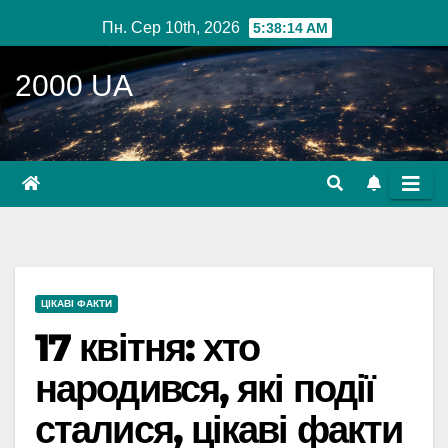
Перейти
Пн. Сер 10th, 2026
5:38:15 AM
до
вмісту
2000 UA
ЦІКАВІ ФАКТИ
17 квітня: хто
народився, які події
сталися, цікаві факти