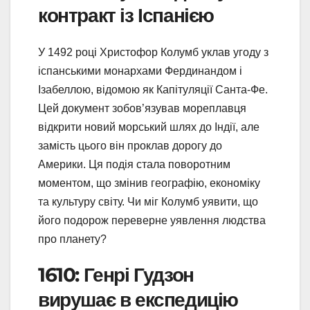
контракт із Іспанією
У 1492 році Христофор Колумб уклав угоду з
іспанськими монархами Фердинандом і
Ізабеллою, відомою як Капітуляції Санта-Фе.
Цей документ зобов’язував мореплавця
відкрити новий морський шлях до Індії, але
замість цього він проклав дорогу до
Америки. Ця подія стала поворотним
моментом, що змінив географію, економіку
та культуру світу. Чи міг Колумб уявити, що
його подорож переверне уявлення людства
про планету?
1610: Генрі Гудзон
вирушає в експедицію