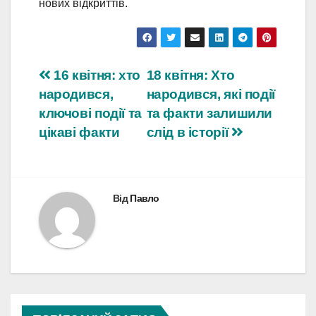
нових відкриттів.
Навігація
16 квітня: хто
18 квітня: Хто
народився,
народився, які події
записів
ключові події та
та факти залишили
цікаві факти
слід в історії
Від
Павло