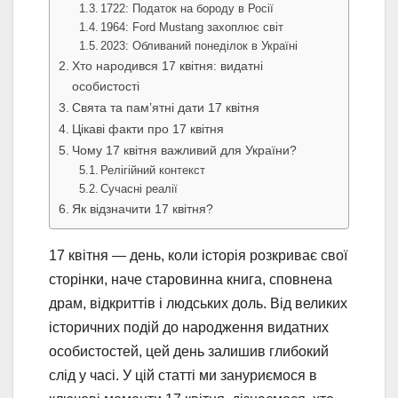
1722: Податок на бороду в Росії
1964: Ford Mustang захоплює світ
2023: Обливаний понеділок в Україні
Хто народився 17 квітня: видатні
особистості
Свята та пам’ятні дати 17 квітня
Цікаві факти про 17 квітня
Чому 17 квітня важливий для України?
Релігійний контекст
Сучасні реалії
Як відзначити 17 квітня?
17 квітня — день, коли історія розкриває свої
сторінки, наче старовинна книга, сповнена
драм, відкриттів і людських доль. Від великих
історичних подій до народження видатних
особистостей, цей день залишив глибокий
слід у часі. У цій статті ми зануриємося в