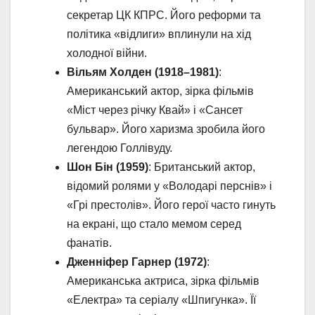
секретар ЦК КПРС. Його реформи та
політика «відлиги» вплинули на хід
холодної війни.
Вільям Холден (1918–1981)
:
Американський актор, зірка фільмів
«Міст через річку Квай» і «Сансет
бульвар». Його харизма зробила його
легендою Голлівуду.
Шон Бін (1959)
: Британський актор,
відомий ролями у «Володарі перснів» і
«Грі престолів». Його герої часто гинуть
на екрані, що стало мемом серед
фанатів.
Дженніфер Гарнер (1972)
:
Американська актриса, зірка фільмів
«Електра» та серіалу «Шпигунка». Її