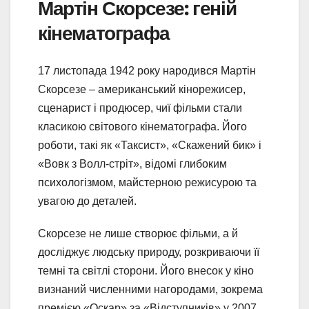
Мартін Скорсезе: геній
кінематографа
17 листопада 1942 року народився Мартін
Скорсезе – американський кінорежисер,
сценарист і продюсер, чиї фільми стали
класикою світового кінематографа. Його
роботи, такі як «Таксист», «Скажений бик» і
«Вовк з Волл-стріт», відомі глибоким
психологізмом, майстерною режисурою та
увагою до деталей.
Скорсезе не лише створює фільми, а й
досліджує людську природу, розкриваючи її
темні та світлі сторони. Його внесок у кіно
визнаний численними нагородами, зокрема
премією «Оскар» за «Відступників» у 2007