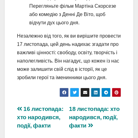
Перегляньте фільм Мартіна Скорсезе
або комедію з Денні Де Віто, щоб
відчути дух цього дня.
Незалежно від того, як ви вирішите провести
17 листопада, цей день надихає згадати про
важливі цінності: свободу, освіту, творчість і
наполегливість. Він нагадує, що кожен із нас
може залишити свій слід в історії, як це
зробили герої та іменинники цього дня.
Навігація
16 листопада:
18 листопада: хто
хто народився,
народився, події,
записів
події, факти
факти