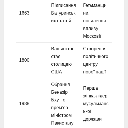
Підписання
Гетьманщи
1663
Батуринськ
ни,
их статей
посилення
впливу
Московії
Вашингтон
Створення
стає
політичного
1800
столицею
центру
США
нової нації
Обрання
Перша
Беназір
жінка-лідер
Бхутто
1988
мусульманс
прем’єр-
ької
міністром
держави
Пакистану