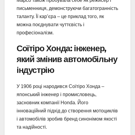
Марсо також пробувала себе як режисер і
письменниця, демонструючи багатогранність
таланту. Її кар’єра – це приклад того, як
можна поєднувати чуттєвість і
професіоналізм.
Соїтіро Хонда: інженер,
який змінив автомобільну
індустрію
У 1906 році народився Соїтіро Хонда –
японський інженер і промисловець,
засновник компанії Honda. Його
інноваційний підхід до створення мотоциклів
і автомобілів зробив бренд синонімом якості
та надійності.