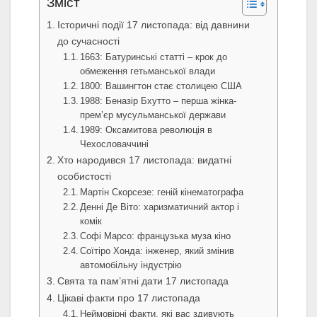
Зміст
Історичні події 17 листопада: від давнини
до сучасності
1663: Батуринські статті – крок до
обмеження гетьманської влади
1800: Вашингтон стає столицею США
1988: Беназір Бхутто – перша жінка-
прем’єр мусульманської держави
1989: Оксамитова революція в
Чехословаччині
Хто народився 17 листопада: видатні
особистості
Мартін Скорсезе: геній кінематографа
Денні Де Віто: харизматичний актор і
комік
Софі Марсо: французька муза кіно
Соїтіро Хонда: інженер, який змінив
автомобільну індустрію
Свята та пам’ятні дати 17 листопада
Цікаві факти про 17 листопада
Неймовірні факти, які вас здивують