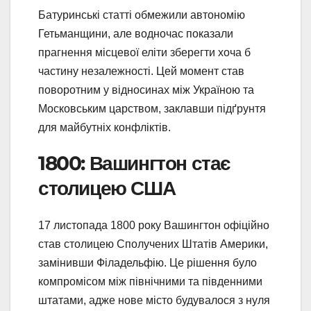
Батуринські статті обмежили автономію
Гетьманщини, але водночас показали
прагнення місцевої еліти зберегти хоча б
частину незалежності. Цей момент став
поворотним у відносинах між Україною та
Московським царством, заклавши підґрунтя
для майбутніх конфліктів.
1800: Вашингтон стає
столицею США
17 листопада 1800 року Вашингтон офіційно
став столицею Сполучених Штатів Америки,
замінивши Філадельфію. Це рішення було
компромісом між північними та південними
штатами, адже нове місто будувалося з нуля