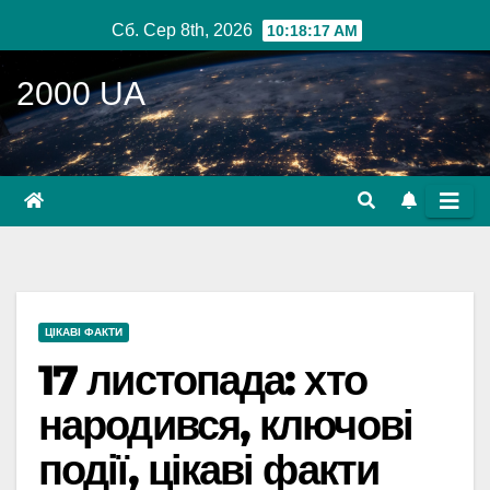
Перейти
Сб. Сер 8th, 2026
10:18:18 AM
до
вмісту
2000 UA
ЦІКАВІ ФАКТИ
17 листопада: хто
народився, ключові
події, цікаві факти