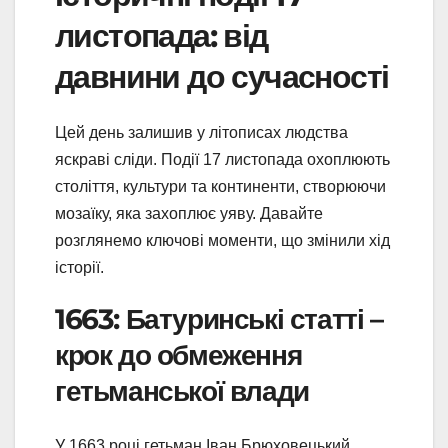
листопада: від
давнини до сучасності
Цей день залишив у літописах людства
яскраві сліди. Події 17 листопада охоплюють
століття, культури та континенти, створюючи
мозаїку, яка захоплює уяву. Давайте
розглянемо ключові моменти, що змінили хід
історії.
1663: Батуринські статті –
крок до обмеження
гетьманської влади
У 1663 році гетьман Іван Брюховецький