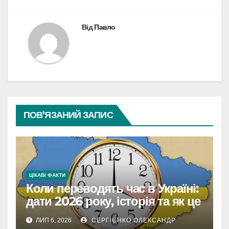
Від
Павло
ПОВ’ЯЗАНИЙ ЗАПИС
ЦІКАВІ ФАКТИ
Коли переводять час в Україні:
дати 2026 року, історія та як це
впливає на життя
ЛИП 6, 2026
СЕРГІЄНКО ОЛЕКСАНДР