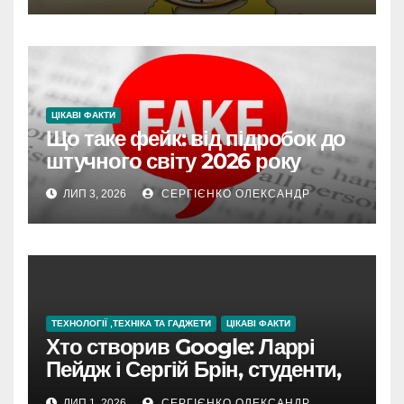
ЦІКАВІ ФАКТИ
Що таке фейк: від підробок до
штучного світу 2026 року
ЛИП 3, 2026
СЕРГІЄНКО ОЛЕКСАНДР
ТЕХНОЛОГІЇ ,ТЕХНІКА ТА ГАДЖЕТИ
ЦІКАВІ ФАКТИ
Хто створив Google: Ларрі
Пейдж і Сергій Брін, студенти,
чия ідея підкорила інтернет
ЛИП 1, 2026
СЕРГІЄНКО ОЛЕКСАНДР