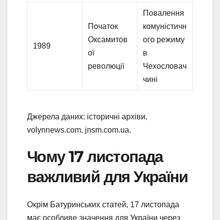
Повалення
Початок
комуністичн
Оксамитов
ого режиму
1989
ої
в
революції
Чехословач
чині
Джерела даних: історичні архіви,
volynnews.com, jnsm.com.ua.
Чому 17 листопада
важливий для України
Окрім Батуринських статей, 17 листопада
має особливе значення для України через