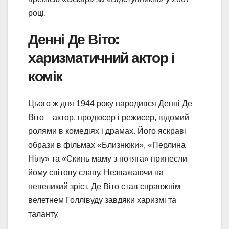
році.
Денні Де Віто:
харизматичний актор і
комік
Цього ж дня 1944 року народився Денні Де
Віто – актор, продюсер і режисер, відомий
ролями в комедіях і драмах. Його яскраві
образи в фільмах «Близнюки», «Перлина
Нілу» та «Скинь маму з потяга» принесли
йому світову славу. Незважаючи на
невеликий зріст, Де Віто став справжнім
велетнем Голлівуду завдяки харизмі та
таланту.