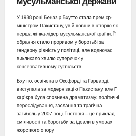
мусульманської держави
У 1988 році Беназір Бхутто стала прем’єр-
міністром Пакистану, увійшовши в історію як
перша жінка-лідер мусульманської країни. Її
обрання стало проривом у боротьбі за
гендерну рівність у політиці, але водночас
викликало хвилю суперечок у
консервативному суспільстві.
Бхутто, освічена в Оксфорді та Гарварді,
виступала за модернізацію Пакистану, але її
кар’єра була сповнена драматизму: політичні
переслідування, заслання та трагічна
загибель у 2007 році. Її історія – це приклад
сміливості та боротьби за ідеали в умовах
жорсткого опору.