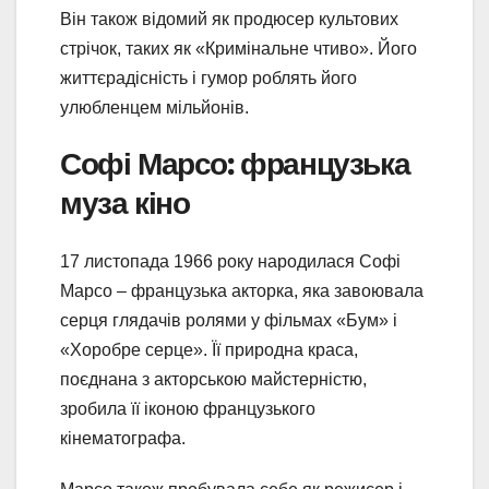
Він також відомий як продюсер культових
стрічок, таких як «Кримінальне чтиво». Його
життєрадісність і гумор роблять його
улюбленцем мільйонів.
Софі Марсо: французька
муза кіно
17 листопада 1966 року народилася Софі
Марсо – французька акторка, яка завоювала
серця глядачів ролями у фільмах «Бум» і
«Хоробре серце». Її природна краса,
поєднана з акторською майстерністю,
зробила її іконою французького
кінематографа.