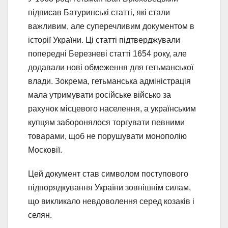
підписав Батуринські статті, які стали
важливим, але суперечливим документом в
історії України. Ці статті підтверджували
попередні Березневі статті 1654 року, але
додавали нові обмеження для гетьманської
влади. Зокрема, гетьманська адміністрація
мала утримувати російське військо за
рахунок місцевого населення, а українським
купцям заборонялося торгувати певними
товарами, щоб не порушувати монополію
Московії.
Цей документ став символом поступового
підпорядкування України зовнішнім силам,
що викликало невдоволення серед козаків і
селян.