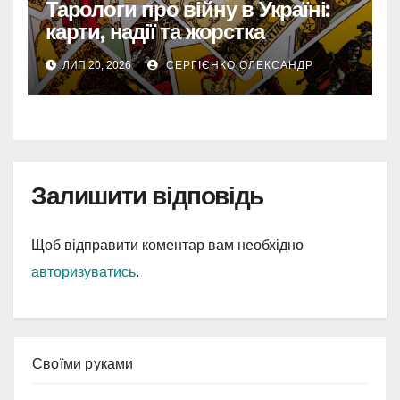
Тарологи про війну в Україні:
карти, надії та жорстка
реальність 2026
ЛИП 20, 2026
СЕРГІЄНКО ОЛЕКСАНДР
Залишити відповідь
Щоб відправити коментар вам необхідно
авторизуватись
.
Cвоїми руками