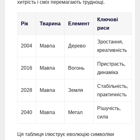
хитрість і сміх перемагають труднощі.
Ключові
Рік
Тварина
Елемент
риси
Зростання,
2004
Мавпа
Дерево
креативність
Пристрасть,
2016
Мавпа
Вогонь
динаміка
Стабільність,
2028
Мавпа
Земля
практичність
Рішучість,
2040
Мавпа
Метал
сила
Ця таблиця ілюструє еволюцію символіки