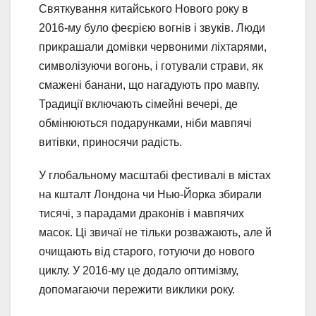
Святкування китайського Нового року в
2016-му було феєрією вогнів і звуків. Люди
прикрашали домівки червоними ліхтарями,
символізуючи вогонь, і готували страви, як
смажені банани, що нагадують про мавпу.
Традиції включають сімейні вечері, де
обмінюються подарунками, ніби мавпячі
витівки, приносячи радість.
У глобальному масштабі фестивалі в містах
на кшталт Лондона чи Нью-Йорка збирали
тисячі, з парадами драконів і мавпячих
масок. Ці звичаї не тільки розважають, але й
очищають від старого, готуючи до нового
циклу. У 2016-му це додало оптимізму,
допомагаючи пережити виклики року.