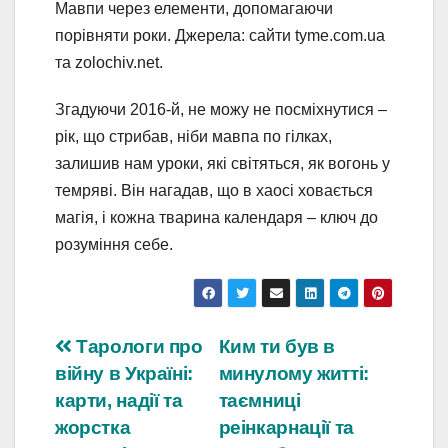
Мавпи через елементи, допомагаючи
порівняти роки. Джерела: сайти tyme.com.ua
та zolochiv.net.
Згадуючи 2016-й, не можу не посміхнутися –
рік, що стрибав, ніби мавпа по гілках,
залишив нам уроки, які світяться, як вогонь у
темряві. Він нагадав, що в хаосі ховається
магія, і кожна тварина календаря – ключ до
розуміння себе.
Навігація
Тарологи про
Ким ти був в
війну в Україні:
минулому житті:
записів
карти, надії та
таємниці
жорстка
реінкарнації та