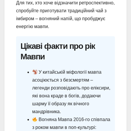
Для тих, хто хоче відзначити ретроспективно,
спробуйте приготувати традиційний чай з
імбиром – вогняний напій, що пробуджує
енергію мавпи.
Цікаві факти про рік
Мавпи
У китайській міфології мавпа
асоціюється з безсмертям –
легенди розповідають про еліксири,
які вона краде в богів, додаючи
шарму її образу як вічного
мандрівника.
Вогняна Мавпа 2016-го співпала
з роком мавпи в поп-культурі: