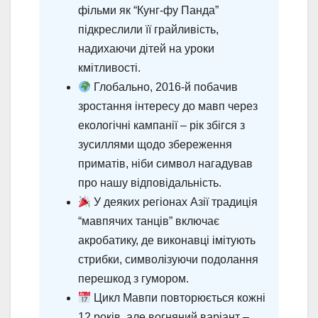
фільми як “Кунг-фу Панда”
підкреслили її грайливість,
надихаючи дітей на уроки
кмітливості.
Глобально, 2016-й побачив
зростання інтересу до мавп через
екологічні кампанії – рік збігся з
зусиллями щодо збереження
приматів, ніби символ нагадував
про нашу відповідальність.
У деяких регіонах Азії традиція
“мавпячих танців” включає
акробатику, де виконавці імітують
стрибки, символізуючи подолання
перешкод з гумором.
Цикл Мавпи повторюється кожні
12 років, але вогняний варіант –