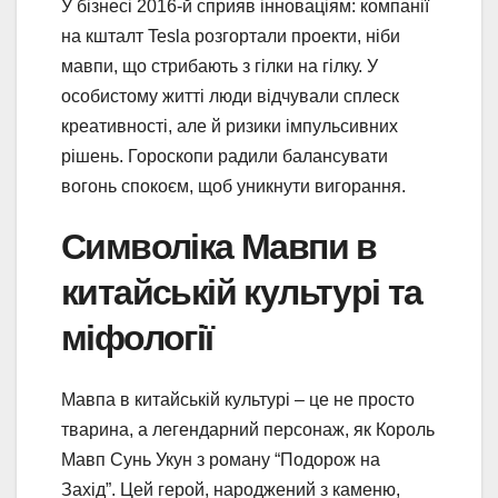
У бізнесі 2016-й сприяв інноваціям: компанії
на кшталт Tesla розгортали проекти, ніби
мавпи, що стрибають з гілки на гілку. У
особистому житті люди відчували сплеск
креативності, але й ризики імпульсивних
рішень. Гороскопи радили балансувати
вогонь спокоєм, щоб уникнути вигорання.
Символіка Мавпи в
китайській культурі та
міфології
Мавпа в китайській культурі – це не просто
тварина, а легендарний персонаж, як Король
Мавп Сунь Укун з роману “Подорож на
Захід”. Цей герой, народжений з каменю,