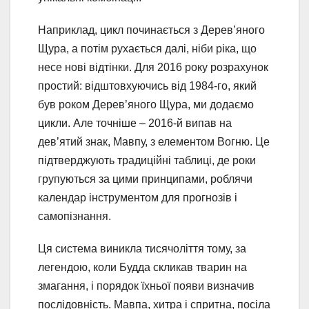
Наприклад, цикл починається з Дерев’яного
Щура, а потім рухається далі, ніби ріка, що
несе нові відтінки. Для 2016 року розрахунок
простий: відштовхуючись від 1984-го, який
був роком Дерев’яного Щура, ми додаємо
цикли. Але точніше – 2016-й випав на
дев’ятий знак, Мавпу, з елементом Вогню. Це
підтверджують традиційні таблиці, де роки
групуються за цими принципами, роблячи
календар інструментом для прогнозів і
самопізнання.
Ця система виникла тисячоліття тому, за
легендою, коли Будда скликав тварин на
змагання, і порядок їхньої появи визначив
послідовність. Мавпа, хитра і спритна, посіла