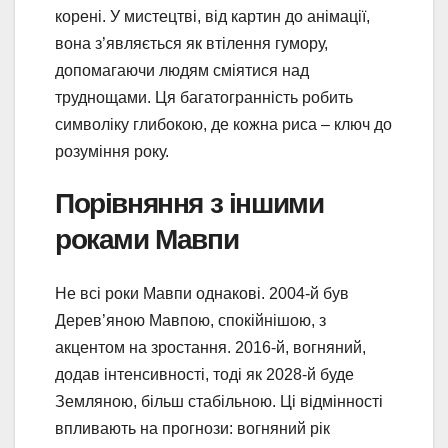
корені. У мистецтві, від картин до анімації,
вона з’являється як втілення гумору,
допомагаючи людям сміятися над
труднощами. Ця багатогранність робить
символіку глибокою, де кожна риса – ключ до
розуміння року.
Порівняння з іншими
роками Мавпи
Не всі роки Мавпи однакові. 2004-й був
Дерев’яною Мавпою, спокійнішою, з
акцентом на зростання. 2016-й, вогняний,
додав інтенсивності, тоді як 2028-й буде
Земляною, більш стабільною. Ці відмінності
впливають на прогнози: вогняний рік