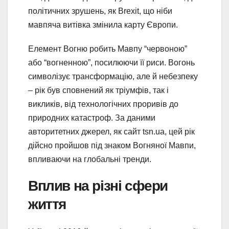
політичних зрушень, як Brexit, що ніби
мавпяча витівка змінила карту Європи.
Елемент Вогню робить Мавпу “червоною”
або “вогненною”, посилюючи її риси. Вогонь
символізує трансформацію, але й небезпеку
– рік був сповнений як тріумфів, так і
викликів, від технологічних проривів до
природних катастроф. За даними
авторитетних джерел, як сайт tsn.ua, цей рік
дійсно пройшов під знаком Вогняної Мавпи,
впливаючи на глобальні тренди.
Вплив на різні сфери
життя