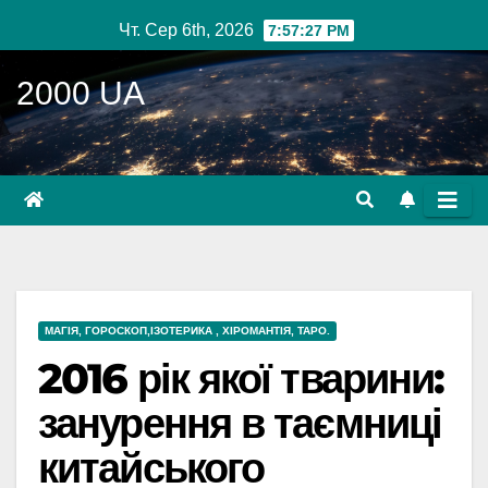
Перейти
Чт. Сер 6th, 2026
7:57:28 PM
до
вмісту
2000 UA
МАГІЯ, ГОРОСКОП,ІЗОТЕРИКА , ХІРОМАНТІЯ, ТАРО.
2016 рік якої тварини:
занурення в таємниці
китайського