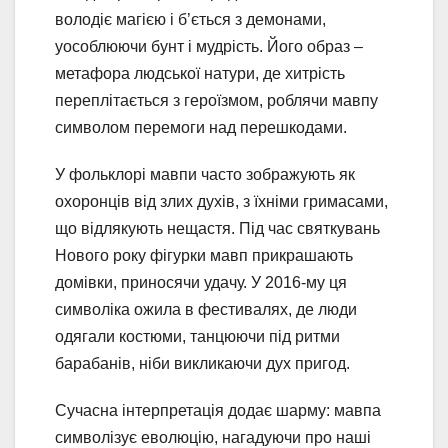
володіє магією і б’ється з демонами,
уособлюючи бунт і мудрість. Його образ –
метафора людської натури, де хитрість
переплітається з героїзмом, роблячи мавпу
символом перемоги над перешкодами.
У фольклорі мавпи часто зображують як
охоронців від злих духів, з їхніми гримасами,
що відлякують нещастя. Під час святкувань
Нового року фігурки мавп прикрашають
домівки, приносячи удачу. У 2016-му ця
символіка ожила в фестивалях, де люди
одягали костюми, танцюючи під ритми
барабанів, ніби викликаючи дух пригод.
Сучасна інтерпретація додає шарму: мавпа
символізує еволюцію, нагадуючи про наші