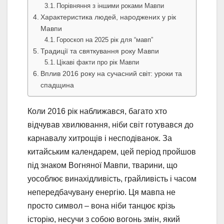
Порівняння з іншими роками Мавпи
Характеристика людей, народжених у рік
Мавпи
Гороскоп на 2025 рік для “мавп”
Традиції та святкування року Мавпи
Цікаві факти про рік Мавпи
Вплив 2016 року на сучасний світ: уроки та
спадщина
Коли 2016 рік наближався, багато хто
відчував хвилювання, ніби світ готувався до
карнавалу хитрощів і несподіванок. За
китайським календарем, цей період пройшов
під знаком Вогняної Мавпи, тварини, що
уособлює винахідливість, грайливість і часом
непередбачувану енергію. Ця мавпа не
просто символ – вона ніби танцює крізь
історію, несучи з собою вогонь змін, який