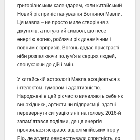
григоріанським календарем, коли китайський
Новий рік приніс панування Вогняної Мавпи.
Ця мавпа – не просто миле створіння з
джунглів, а потужний символ, що несе
енергію вогню, роблячи рік динамічним і
повним сюрпризів. Вогонь додає пристрасті,
ніби розпалюючи полум’я в серцях людей,
спонукаючи до дій і змін.
У китайській астрології Мавпа асоціюється з
інтелектом, гумором і адаптивністю.
Народжені в цей рік часто виявляють себе як
винахідники, артисти чи підприємці, здатні
перевернути ситуацію з ніг на голову. 2016-й
запам’ятався подіями, де ця енергія
проявилася яскраво: від олімпійських ігор у
Ріо, де атлети демонстрували спритність, до