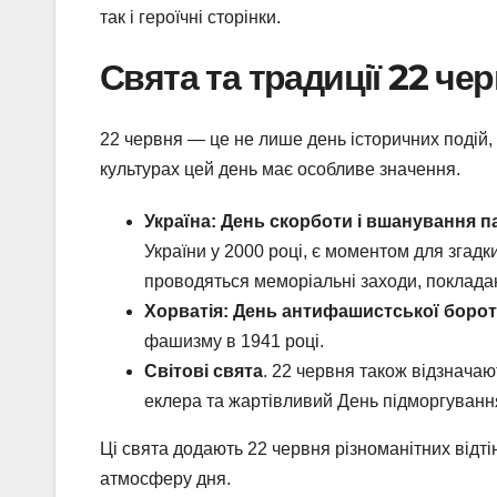
так і героїчні сторінки.
Свята та традиції 22 че
22 червня — це не лише день історичних подій, 
культурах цей день має особливе значення.
Україна: День скорботи і вшанування па
України у 2000 році, є моментом для згадки 
проводяться меморіальні заходи, покладан
Хорватія: День антифашистської боро
фашизму в 1941 році.
Світові свята
. 22 червня також відзнач
еклера та жартівливий День підморгуванн
Ці свята додають 22 червня різноманітних відті
атмосферу дня.