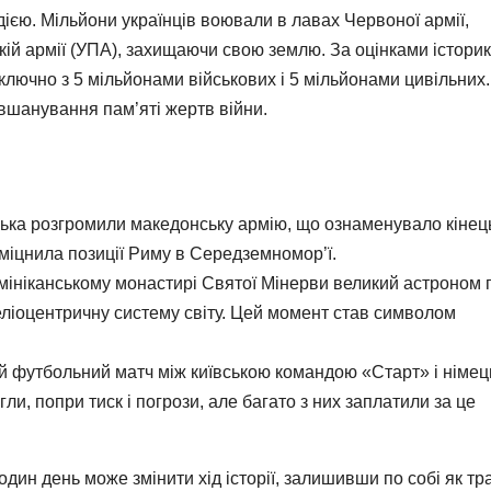
ією. Мільйони українців воювали в лавах Червоної армії,
кій армії (УПА), захищаючи свою землю. За оцінками історик
ключно з 5 мільйонами військових і 5 мільйонами цивільних
і вшанування пам’яті жертв війни.
йська розгромили македонську армію, що ознаменувало кінец
зміцнила позиції Риму в Середземномор’ї.
омініканському монастирі Святої Мінерви великий астроном 
 геліоцентричну систему світу. Цей момент став символом
й футбольний матч між київською командою «Старт» і німе
ли, попри тиск і погрози, але багато з них заплатили за це
 один день може змінити хід історії, залишивши по собі як тра