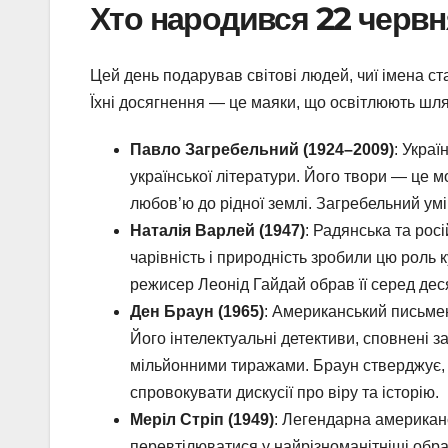
Хто народився 22 червня
Цей день подарував світові людей, чиї імена ст
Їхні досягнення — це маяки, що освітлюють шля
Павло Загребельний (1924–2009)
: Украї
української літератури. Його твори — це м
любов’ю до рідної землі. Загребельний ум
Наталія Варлей (1947)
: Радянська та росі
чарівність і природність зробили цю роль
режисер Леонід Гайдай обрав її серед деся
Ден Браун (1965)
: Американський письмен
Його інтелектуальні детективи, сповнені з
мільйонними тиражами. Браун стверджує, щ
спровокувати дискусії про віру та історію.
Меріл Стріп (1949)
: Легендарна американс
перевтілюватися у найрізноманітніші обр