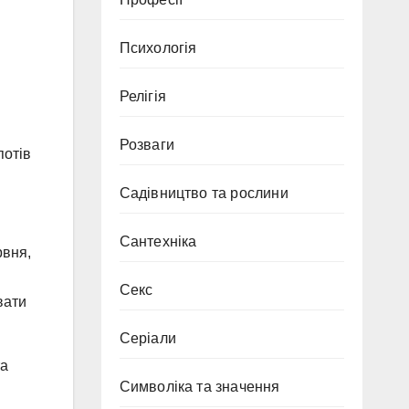
Психологія
Релігія
Розваги
потів
Садівництво та рослини
я
Сантехніка
рвня,
Секс
вати
Серіали
та
Символіка та значення