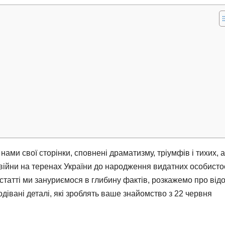
нами свої сторінки, сповнені драматизму, тріумфів і тихих, 
ї війни на теренах України до народження видатних особисто
ій статті ми зануриємося в глибину фактів, розкажемо про від
одівані деталі, які зроблять ваше знайомство з 22 червня