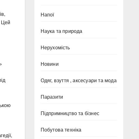
ів,
Напої
. Цей
Наука та природа
Нерухомість
ь
Новини
під
Одяг, взуття , аксесуари та мода
Паразити
цькою
Підпримництво та бізнес
Побутова техніка
гедії,