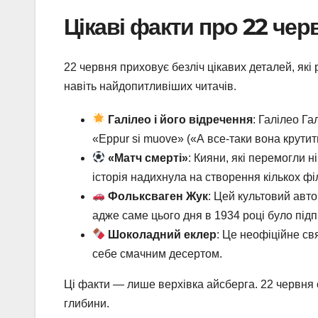
Цікаві факти про 22 чер
22 червня приховує безліч цікавих деталей, які 
навіть найдопитливіших читачів.
Галілео і його відречення
: Галілео Га
«Eppur si muove» («А все-таки вона крути
«Матч смерті»
: Кияни, які перемогли н
історія надихнула на створення кількох філ
Фольксваген Жук
: Цей культовий авт
адже саме цього дня в 1934 році було підп
Шоколадний еклер
: Це неофіційне с
себе смачним десертом.
Ці факти — лише верхівка айсберга. 22 червня
глибини.