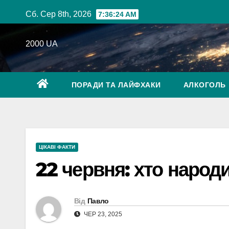
Перейти
Сб. Сер 8th, 2026
7:36:25 AM
до
вмісту
2000 UA
ПОРАДИ ТА ЛАЙФХАКИ
АЛКОГОЛЬ
ЦІКАВІ ФАКТИ
22 червня: хто народив
Від
Павло
ЧЕР 23, 2025