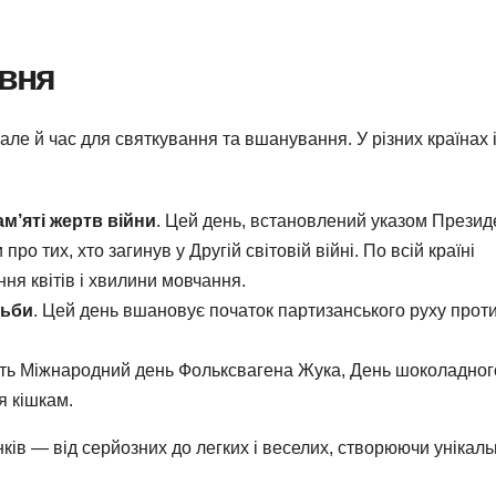
рвня
але й час для святкування та вшанування. У різних країнах 
м’яті жертв війни
. Цей день, встановлений указом Презид
про тих, хто загинув у Другій світовій війні. По всій країні
ня квітів і хвилини мовчання.
тьби
. Цей день вшановує початок партизанського руху прот
ають Міжнародний день Фольксвагена Жука, День шоколадног
я кішкам.
нків — від серйозних до легких і веселих, створюючи унікаль