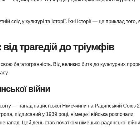
 слід у культурі та історії. Їхні історії — це приклад того, 
 від трагедій до тріумфів
 свою багатогранність. Від великих битв до культурних прори
асу.
янської війни
та світу — напад нацистської Німеччини на Радянський Союз 
опа, підписаний у 1939 році, німецькі війська розпочали
енапад. Цей день став початком німецько-радянської війни