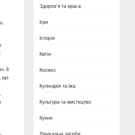
Здоров’я та краса
Ігри
х.
Історія
ю
і
Квіти
. Її
Космос
, що
Кулінарія та їжа
.
я
Культура та мистецтво
Кухня
Лікувальні засоби
—