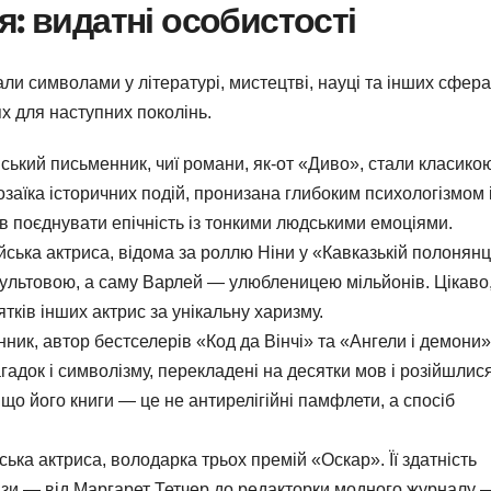
: видатні особистості
али символами у літературі, мистецтві, науці та інших сфера
х для наступних поколінь.
нський письменник, чиї романи, як-от «Диво», стали класико
озаїка історичних подій, пронизана глибоким психологізмом 
ів поєднувати епічність із тонкими людськими емоціями.
йська актриса, відома за роллю Ніни у «Кавказькій полонянці»
 культовою, а саму Варлей — улюбленицею мільйонів. Цікаво
тків інших актрис за унікальну харизму.
ник, автор бестселерів «Код да Вінчі» та «Ангели і демони»
агадок і символізму, перекладені на десятки мов і розійшлис
о його книги — це не антирелігійні памфлети, а спосіб
ька актриса, володарка трьох премій «Оскар». Її здатність
ази — від Маргарет Тетчер до редакторки модного журналу 