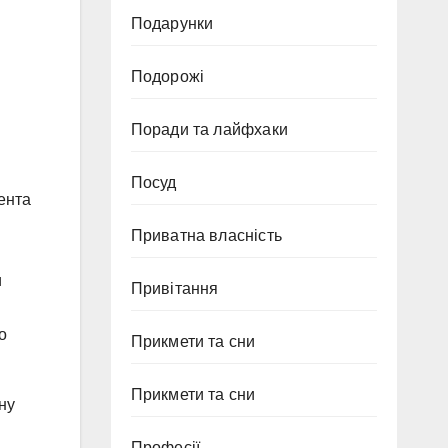
Подарунки
Подорожі
і
Поради та лайфхаки
Посуд
ента
Приватна власність
и
Привітання
о
Прикмети та сни
Прикмети та сни
ну
Професії