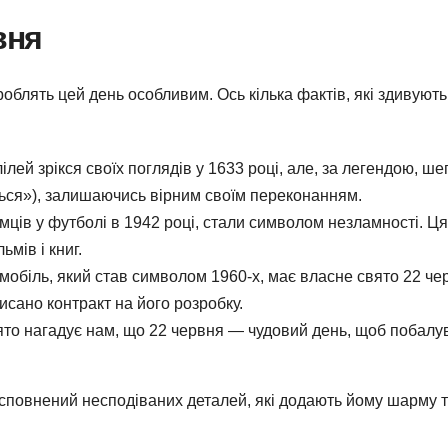
вня
роблять цей день особливим. Ось кілька фактів, які здивують
лілей зрікся своїх поглядів у 1633 році, але, за легендою, ше
ться»), залишаючись вірним своїм переконанням.
імців у футболі в 1942 році, стали символом незламності. Ц
ьмів і книг.
омобіль, який став символом 1960-х, має власне свято 22 че
исано контракт на його розробку.
вято нагадує нам, що 22 червня — чудовий день, щоб побалу
 сповнений несподіваних деталей, які додають йому шарму 