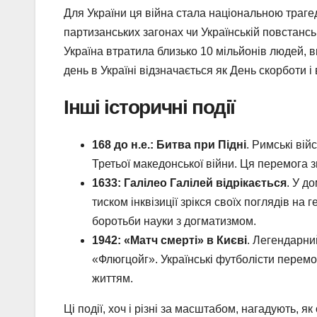
Для України ця війна стала національною трагед
партизанських загонах чи Українській повстансь
Україна втратила близько 10 мільйонів людей, в
день в Україні відзначається як День скорботи 
Інші історичні події
168 до н.е.: Битва при Підні
. Римські ві
Третьої македонської війни. Ця перемога 
1633: Галілео Галілей відрікається
. У д
тиском інквізиції зрікся своїх поглядів на
боротьби науки з догматизмом.
1942: «Матч смерті» в Києві
. Легендарни
«Флюгцойг». Українські футболісти перемог
життям.
Ці події, хоч і різні за масштабом, нагадують, як