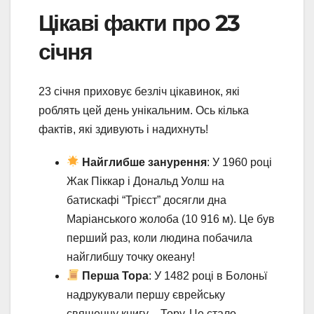
Цікаві факти про 23
січня
23 січня приховує безліч цікавинок, які
роблять цей день унікальним. Ось кілька
фактів, які здивують і надихнуть!
Найглибше занурення
: У 1960 році
Жак Піккар і Дональд Уолш на
батискафі “Трієст” досягли дна
Маріанського жолоба (10 916 м). Це був
перший раз, коли людина побачила
найглибшу точку океану!
Перша Тора
: У 1482 році в Болоньї
надрукували першу єврейську
священну книгу – Тору. Це стало