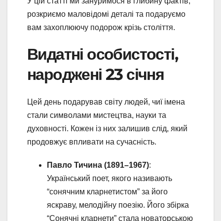
У цій статті ми зануримося в глибину фактів,
розкриємо маловідомі деталі та подаруємо
вам захоплюючу подорож крізь століття.
Видатні особистості,
народжені 23 січня
Цей день подарував світу людей, чиї імена
стали символами мистецтва, науки та
духовності. Кожен із них залишив слід, який
продовжує впливати на сучасність.
Павло Тичина (1891–1967)
:
Український поет, якого називають
“сонячним кларнетистом” за його
яскраву, мелодійну поезію. Його збірка
“Сонячні кларнети” стала новаторською