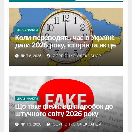
ЦІКАВІ ФАКТИ
Коли переводять час в Україні:
дати 2026 року, історія та як це
впливає на життя
ЛИП 6, 2026
СЕРГІЄНКО ОЛЕКСАНДР
ЦІКАВІ ФАКТИ
Що таке фейк: від підробок до
штучного світу 2026 року
ЛИП 3, 2026
СЕРГІЄНКО ОЛЕКСАНДР