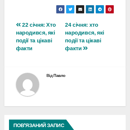
Навігація
22 січня: Хто
24 січня: хто
народився, які
народився, які
записів
події та цікаві
події та цікаві
факти
факти
Від
Павло
ПОВ’ЯЗАНИЙ ЗАПИС