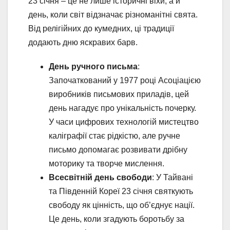
23 січня – це не лише історичні віхи, а й
день, коли світ відзначає різноманітні свята.
Від релігійних до кумедних, ці традиції
додають дню яскравих барв.
День ручного письма
:
Започаткований у 1977 році Асоціацією
виробників письмових приладів, цей
день нагадує про унікальність почерку.
У часи цифрових технологій мистецтво
каліграфії стає рідкістю, але ручне
письмо допомагає розвивати дрібну
моторику та творче мислення.
Всесвітній день свободи
: У Тайвані
та Південній Кореї 23 січня святкують
свободу як цінність, що об’єднує нації.
Це день, коли згадують боротьбу за