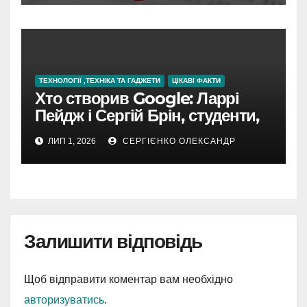
ТЕХНОЛОГІЇ ,ТЕХНІКА ТА ГАДЖЕТИ
ЦІКАВІ ФАКТИ
Хто створив Google: Ларрі
Пейдж і Сергій Брін, студенти,
чия ідея підкорила інтернет
ЛИП 1, 2026
СЕРГІЄНКО ОЛЕКСАНДР
Залишити відповідь
Щоб відправити коментар вам необхідно
авторизуватись
.