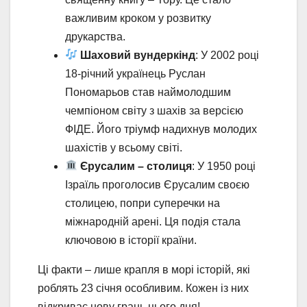
важливим кроком у розвитку
друкарства.
Шаховий вундеркінд
: У 2002 році
18-річний українець Руслан
Пономарьов став наймолодшим
чемпіоном світу з шахів за версією
ФІДЕ. Його тріумф надихнув молодих
шахістів у всьому світі.
Єрусалим – столиця
: У 1950 році
Ізраїль проголосив Єрусалим своєю
столицею, попри суперечки на
міжнародній арені. Ця подія стала
ключовою в історії країни.
Ці факти – лише крапля в морі історій, які
роблять 23 січня особливим. Кожен із них
відкриває нову грань цього дня!