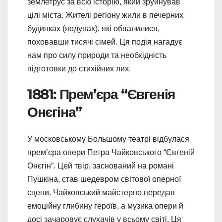
землетрус за всю історію, який зруйнував
цілі міста. Жителі регіону жили в печерних
будинках (яодунах), які обвалилися,
поховавши тисячі сімей. Ця подія нагадує
нам про силу природи та необхідність
підготовки до стихійних лих.
1881: Прем’єра “Євгенія
Онєгіна”
У московському Большому театрі відбулася
прем’єра опери Петра Чайковського “Євгеній
Онєгін”. Цей твір, заснований на романі
Пушкіна, став шедевром світової оперної
сцени. Чайковський майстерно передав
емоційну глибину героїв, а музика опери й
досі зачаровує слухачів у всьому світі. Ця