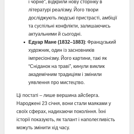
і чорне”, відкрили нову сторінку в
літературі реалізму. Його твори
досліджують людські пристрасті, амбіції
та суспільні конфлікти, залишаючись
актуальними й сьогодні.
Едуар Мане (1832–1883)
: Французький
художник, один із засновників
імпресіонізму. Його картини, такі як
“Сніданок на траві”, кинули виклик
академічним традиціям і змінили
уявлення про мистецтво.
Ці постаті – лише вершина айсберга.
Народжені 23 січня, вони стали маяками у
своїх сферах, надихаючи покоління. Їхні
історії показують, як талант і наполегливість
можуть змінити хід часу.