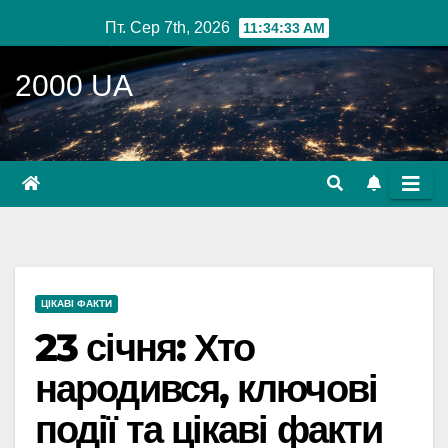
Перейти
Пт. Сер 7th, 2026
11:34:35 AM
до
вмісту
2000 UA
ЦІКАВІ ФАКТИ
23 січня: Хто
народився, ключові
події та цікаві факти