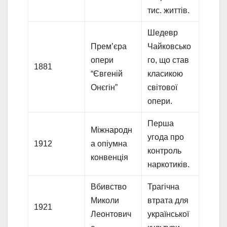
тис. життів.
Шедевр
Прем’єра
Чайковсько
опери
го, що став
1881
“Євгеній
класикою
Онєгін”
світової
опери.
Перша
Міжнародн
угода про
1912
а опіумна
контроль
конвенція
наркотиків.
Вбивство
Трагічна
Миколи
втрата для
1921
Леонтович
української