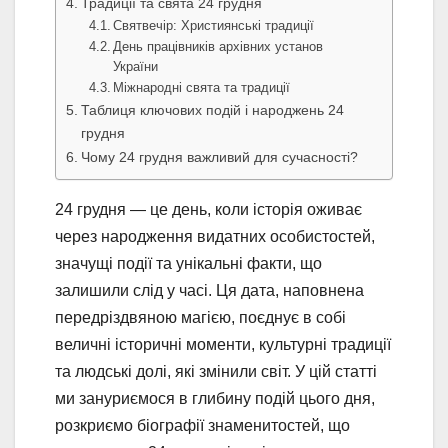
Традиції та свята 24 грудня
Святвечір: Християнські традиції
День працівників архівних установ
України
Міжнародні свята та традиції
Таблиця ключових подій і народжень 24
грудня
Чому 24 грудня важливий для сучасності?
24 грудня — це день, коли історія оживає
через народження видатних особистостей,
значущі події та унікальні факти, що
залишили слід у часі. Ця дата, наповнена
передріздвяною магією, поєднує в собі
величні історичні моменти, культурні традиції
та людські долі, які змінили світ. У цій статті
ми зануриємося в глибину подій цього дня,
розкриємо біографії знаменитостей, що