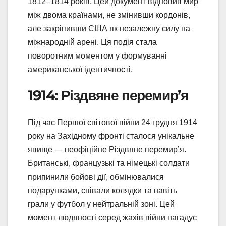
1812–1814 років. Цей документ відновив мир
між двома країнами, не змінивши кордонів,
але закріпивши США як незалежну силу на
міжнародній арені. Ця подія стала
поворотним моментом у формуванні
американської ідентичності.
1914: Різдвяне перемир’я
Під час Першої світової війни 24 грудня 1914
року на Західному фронті сталося унікальне
явище — неофіційне Різдвяне перемир’я.
Британські, французькі та німецькі солдати
припинили бойові дії, обмінювалися
подарунками, співали колядки та навіть
грали у футбол у нейтральній зоні. Цей
момент людяності серед жахів війни нагадує