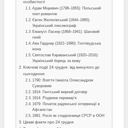
особистості
Адам Міцкевич (1798–1855): Польський
поет-романтик
Євген Желехівський (1844–1885):
Український лексикограф
Емануїл Ласкер (1868–1941): Шаховий
геній
Ава Гарднер (1922–1990): Голлівудська
ікона
Святослав Караванський (1920–2016):
Український борець за мову
Ключові події 24 грудня: від минулого до
сьогодення
1790: Взяття Ізмаїла Олександром
Суворовим
1814: Гентський мирний договір
1914: Різдвяне перемир’я
1979: Початок радянської інтервенції в
Афганістан
1991: Росія як спадкоємиця СРСР в ООН
Цікаві факти про 24 грудня