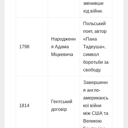
змінивши
хід війни.
Польський
поет, автор
Народженн
«Пана
1798
я Адама
Тадеуша»,
Міцкевича
символ
боротьби за
свободу.
Завершенн
я англо-
американсь
Гентський
1814
кої війни
договір
між США та
Великою