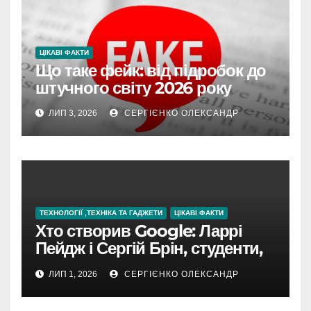
ЦІКАВІ ФАКТИ
Що таке фейк: від підробок до
штучного світу 2026 року
ЛИП 3, 2026
СЕРГІЄНКО ОЛЕКСАНДР
ТЕХНОЛОГІЇ ,ТЕХНІКА ТА ГАДЖЕТИ
ЦІКАВІ ФАКТИ
Хто створив Google: Ларрі
Пейдж і Сергій Брін, студенти,
чия ідея підкорила інтернет
ЛИП 1, 2026
СЕРГІЄНКО ОЛЕКСАНДР