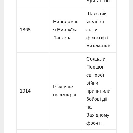
Британією.
Шаховий
Народженн
чемпіон
1868
я Емануїла
світу,
Ласкера
філософ і
математик.
Солдати
Першої
світової
війни
Різдвяне
1914
припинили
перемир’я
бойові дії
на
Західному
фронті.