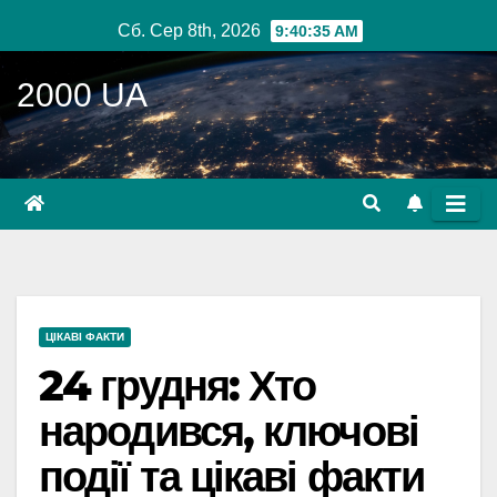
Перейти
Сб. Сер 8th, 2026
9:40:37 AM
до
вмісту
2000 UA
ЦІКАВІ ФАКТИ
24 грудня: Хто
народився, ключові
події та цікаві факти