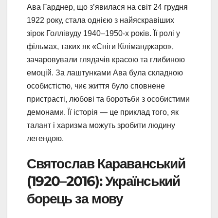
Ава Гарднер, що з’явилася на світ 24 грудня
1922 року, стала однією з найяскравіших
зірок Голлівуду 1940–1950-х років. Її ролі у
фільмах, таких як «Сніги Кіліманджаро»,
зачаровували глядачів красою та глибиною
емоцій. За лаштунками Ава була складною
особистістю, чиє життя було сповнене
пристрасті, любові та боротьби з особистими
демонами. Її історія — це приклад того, як
талант і харизма можуть зробити людину
легендою.
Святослав Караванський
(1920–2016): Український
борець за мову