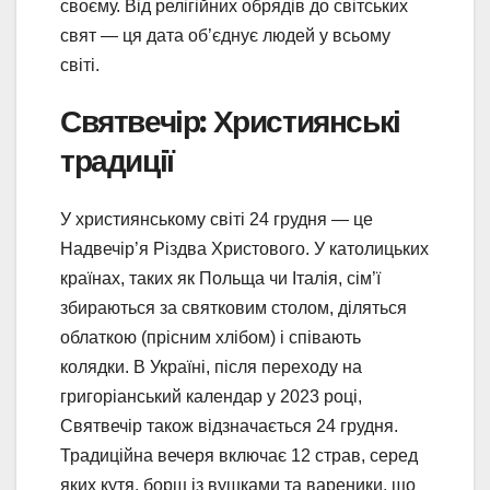
своєму. Від релігійних обрядів до світських
свят — ця дата об’єднує людей у всьому
світі.
Святвечір: Християнські
традиції
У християнському світі 24 грудня — це
Надвечір’я Різдва Христового. У католицьких
країнах, таких як Польща чи Італія, сім’ї
збираються за святковим столом, діляться
облаткою (прісним хлібом) і співають
колядки. В Україні, після переходу на
григоріанський календар у 2023 році,
Святвечір також відзначається 24 грудня.
Традиційна вечеря включає 12 страв, серед
яких кутя, борщ із вушками та вареники, що