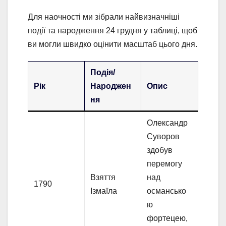
Для наочності ми зібрали найвизначніші
події та народження 24 грудня у таблиці, щоб
ви могли швидко оцінити масштаб цього дня.
Подія/
Рік
Народжен
Опис
ня
Олександр
Суворов
здобув
перемогу
Взяття
над
1790
Ізмаїла
османсько
ю
фортецею,