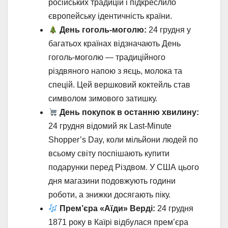
російських традицій і підкреслило
європейську ідентичність країни.
День гоголь-моголю:
24 грудня у
багатьох країнах відзначають День
гоголь-моголю — традиційного
різдвяного напою з яєць, молока та
спецій. Цей вершковий коктейль став
символом зимового затишку.
День покупок в останню хвилину:
24 грудня відомий як Last-Minute
Shopper’s Day, коли мільйони людей по
всьому світу поспішають купити
подарунки перед Різдвом. У США цього
дня магазини подовжують години
роботи, а знижки досягають піку.
Прем’єра «Аїди» Верді:
24 грудня
1871 року в Каїрі відбулася прем’єра