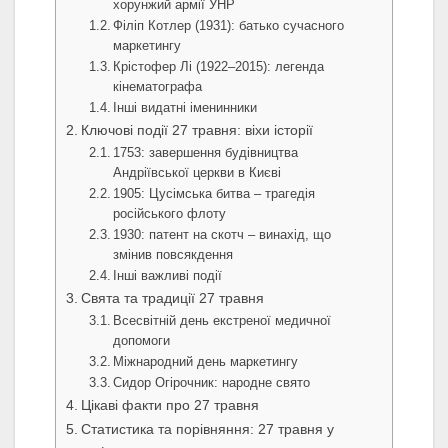
хорунжий армії УНР
Філіп Котлер (1931): батько сучасного
маркетингу
Крістофер Лі (1922–2015): легенда
кінематографа
Інші видатні іменинники
Ключові події 27 травня: віхи історії
1753: завершення будівництва
Андріївської церкви в Києві
1905: Цусімська битва – трагедія
російського флоту
1930: патент на скотч – винахід, що
змінив повсякдення
Інші важливі події
Свята та традиції 27 травня
Всесвітній день екстреної медичної
допомоги
Міжнародний день маркетингу
Сидор Огірочник: народне свято
Цікаві факти про 27 травня
Статистика та порівняння: 27 травня у