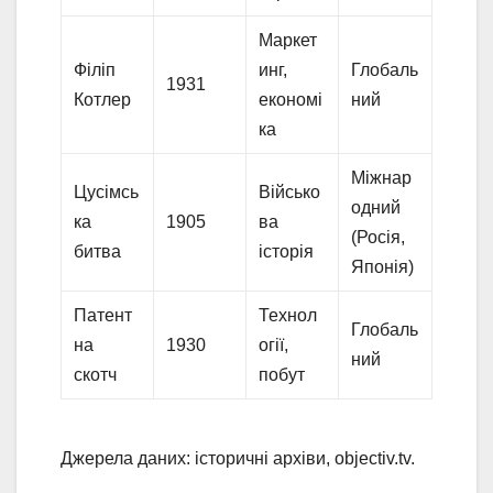
Маркет
Філіп
инг,
Глобаль
1931
Котлер
економі
ний
ка
Міжнар
Цусімсь
Військо
одний
ка
1905
ва
(Росія,
битва
історія
Японія)
Патент
Технол
Глобаль
на
1930
огії,
ний
скотч
побут
Джерела даних: історичні архіви, objectiv.tv.