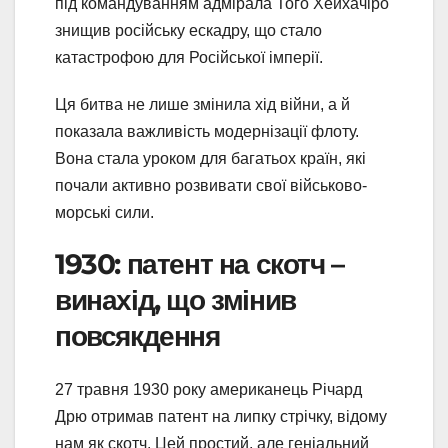
під командуванням адмірала Того Хейхачіро
знищив російську ескадру, що стало
катастрофою для Російської імперії.
Ця битва не лише змінила хід війни, а й
показала важливість модернізації флоту.
Вона стала уроком для багатьох країн, які
почали активно розвивати свої військово-
морські сили.
1930: патент на скотч –
винахід, що змінив
повсякдення
27 травня 1930 року американець Річард
Дрю отримав патент на липку стрічку, відому
нам як скотч. Цей простий, але геніальний