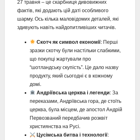
27 травня – це скарбниця дивовижних
фактів, які додають цій даті особливого
шарму. Ось кілька маловідомих деталей, які
здивують навіть найдопитливіших читачів.
Скотч як символ економії
: Перші
зразки скотчу були настільки слабкими,
що покупці жартували про
“шотландську скупість”. Це дало назву
продукту, який сьогодні є в кожному
домі.
Андріївська церква і легенди
: За
переказами, Андріївська гора, де стоїть
церква, була місцем, де апостол Андрій
Первозваний передбачив розквіт
християнства на Русі.
Цусімська битва і технології
: