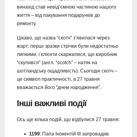
винахід став невід’ємною частиною нашого
життя – від пакування подарунків до
ремонту.
Цікаво, що назва “скотч” з’явилася через
жарт: перші зразки стрічки були недостатньо
липкими, і клієнти скаржилися, що виробник
“скупився” (англ. “scotch” – натяк на
шотландську ощадливість). Сьогодні скотч –
це символ практичності, а 27 травня
вважається його “днем народження”.
Інші важливі події
Ось ще кілька подій, що відбулися 27 травня:
1199
: Папа Інокентій III запровадив