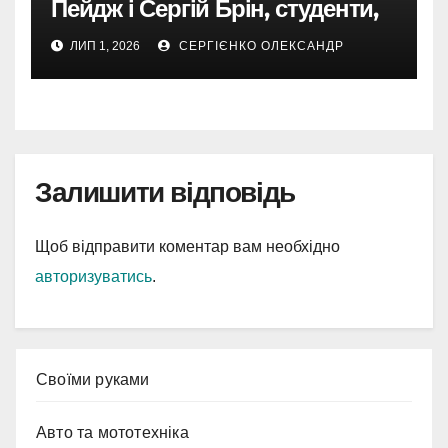
Пейдж і Сергій Брін, студенти,
чия ідея підкорила інтернет
ЛИП 1, 2026
СЕРГІЄНКО ОЛЕКСАНДР
Залишити відповідь
Щоб відправити коментар вам необхідно
авторизуватись
.
Cвоїми руками
Авто та мототехніка