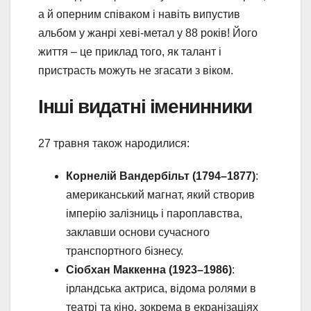
а й оперним співаком і навіть випустив
альбом у жанрі хеві-метал у 88 років! Його
життя – це приклад того, як талант і
пристрасть можуть не згасати з віком.
Інші видатні іменинники
27 травня також народилися:
Корнелій Вандербільт (1794–1877)
:
американський магнат, який створив
імперію залізниць і пароплавства,
заклавши основи сучасного
транспортного бізнесу.
Сіобхан Маккенна (1923–1986)
:
ірландська актриса, відома ролями в
театрі та кіно, зокрема в екранізаціях