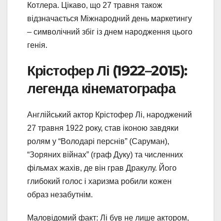
Котлера. Цікаво, що 27 травня також
відзначається Міжнародний день маркетингу
– символічний збіг із днем народження цього
генія.
Крістофер Лі (1922–2015):
легенда кінематографа
Англійський актор Крістофер Лі, народжений
27 травня 1922 року, став іконою завдяки
ролям у “Володарі перснів” (Саруман),
“Зоряних війнах” (граф Дуку) та численних
фільмах жахів, де він грав Дракулу. Його
глибокий голос і харизма робили кожен
образ незабутнім.
Маловідомий факт: Лі був не лише актором,