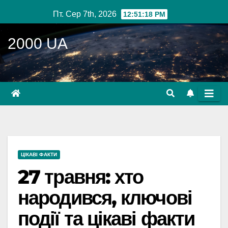
Перейти
Пт. Сер 7th, 2026
12:51:18 PM
до
вмісту
2000 UA
ЦІКАВІ ФАКТИ
27 травня: хто
народився, ключові
події та цікаві факти