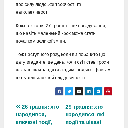
про силу людської творчості та
наполегливості.
Кожна історія 27 травня – це нагадування,
що навіть маленький крок може стати
початком великої зміни.
Тож наступного разу, коли ви побачите цю
дату, згадайте: це день, коли світ став трохи
яскравішим завдяки людям, подіям і фактам,
що залишили свій слід у вічності.
Навігація
26 травня: хто
29 травня: хто
народився,
народився, які
записів
ключові події,
події та цікаві