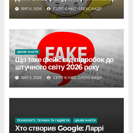
впливає на життя
ЛИП 6, 2026
СЕРГІЄНКО ОЛЕКСАНДР
ЦІКАВІ ФАКТИ
Що таке фейк: від підробок до
штучного світу 2026 року
ЛИП 3, 2026
СЕРГІЄНКО ОЛЕКСАНДР
ТЕХНОЛОГІЇ ,ТЕХНІКА ТА ГАДЖЕТИ
ЦІКАВІ ФАКТИ
Хто створив Google: Ларрі