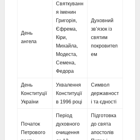
Святкуванн
я іменин
Григорія,
Духовний
Єфрема,
зв’язок із
День
Кіри,
святим
ангела
Михайла,
покровител
Модеста,
ем
Семена,
Федора
День
Ухвалення
Символ
Конституції
Конституції
державност
України
в 1996 році
і та єдності
Період
Підготовка
Початок
духовного
до свята
Петрового
очищення
апостолів