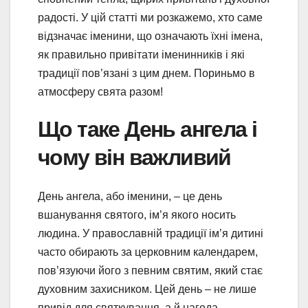
радості. У цій статті ми розкажемо, хто саме
відзначає іменини, що означають їхні імена,
як правильно привітати іменинників і які
традиції пов’язані з цим днем. Пориньмо в
атмосферу свята разом!
Що таке День ангела і
чому він важливий
День ангела, або іменини, – це день
вшанування святого, ім’я якого носить
людина. У православній традиції ім’я дитині
часто обирають за церковним календарем,
пов’язуючи його з певним святим, який стає
духовним захисником. Цей день – не лише
привід для святкування, а й нагода