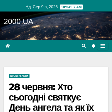
Перейти
Нд. Сер 9th, 2026
10:54:08 AM
до
вмісту
2000 UA
ЦІКАВІ ФАКТИ
28 червня: Хто
сьогодні святкує
День ангела та як їх