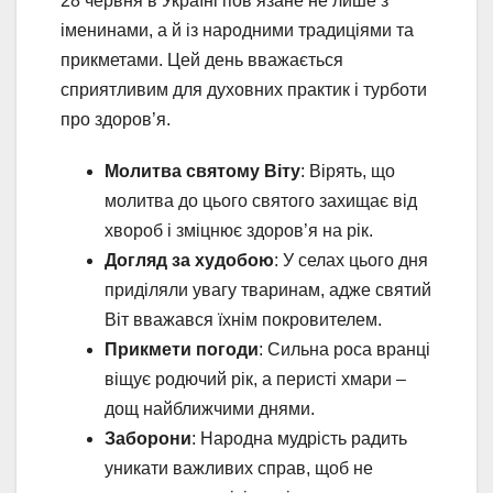
28 червня в Україні пов’язане не лише з
іменинами, а й із народними традиціями та
прикметами. Цей день вважається
сприятливим для духовних практик і турботи
про здоров’я.
Молитва святому Віту
: Вірять, що
молитва до цього святого захищає від
хвороб і зміцнює здоров’я на рік.
Догляд за худобою
: У селах цього дня
приділяли увагу тваринам, адже святий
Віт вважався їхнім покровителем.
Прикмети погоди
: Сильна роса вранці
віщує родючий рік, а перисті хмари –
дощ найближчими днями.
Заборони
: Народна мудрість радить
уникати важливих справ, щоб не