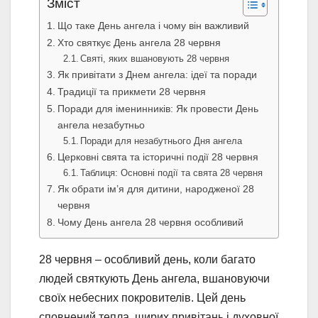
Зміст
Що таке День ангела і чому він важливий
Хто святкує День ангела 28 червня
Святі, яких вшановують 28 червня
Як привітати з Днем ангела: ідеї та поради
Традиції та прикмети 28 червня
Поради для іменинників: Як провести День
ангела незабутньо
Поради для незабутнього Дня ангела
Церковні свята та історичні події 28 червня
Таблиця: Основні події та свята 28 червня
Як обрати ім’я для дитини, народженої 28
червня
Чому День ангела 28 червня особливий
28 червня – особливий день, коли багато
людей святкують День ангела, вшановуючи
своїх небесних покровителів. Цей день
сповнений тепла, щирих привітань і духовної