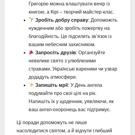
Григорію можна влаштувати вечір із
книгою, а Кірі – творчий майстер-клас.
Зробіть добру справу
: Допоможіть
нужденним або зробіть пожертву на
благодійність. Це підсилить зв’язок із
вашим небесним захисником.
Запросіть друзів
: Організуйте
невелике свято з улюбленими
стравами. Українські вареники чи узвар
додадуть атмосфери.
Запишіть мрії
: У День ангела
подумайте про свої цілі на рік.
Напишіть їх у щоденник, уявляючи, як
ваш ангел-охоронець вас підтримує.
Ці поради допоможуть не лише
насолодитися святом, а й відчути глибший