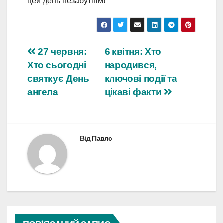
цей день незабутнім!
Навігація
27 червня:
6 квітня: Хто
Хто сьогодні
народився,
записів
святкує День
ключові події та
ангела
цікаві факти
Від
Павло