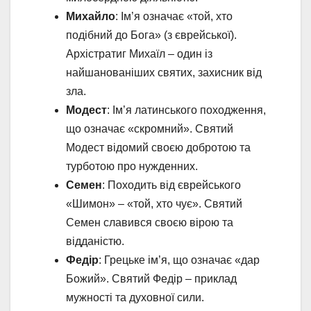
Михайло
: Ім’я означає «той, хто
подібний до Бога» (з єврейської).
Архістратиг Михаїл – один із
найшанованіших святих, захисник від
зла.
Модест
: Ім’я латинського походження,
що означає «скромний». Святий
Модест відомий своєю добротою та
турботою про нужденних.
Семен
: Походить від єврейського
«Шимон» – «той, хто чує». Святий
Семен славився своєю вірою та
відданістю.
Федір
: Грецьке ім’я, що означає «дар
Божий». Святий Федір – приклад
мужності та духовної сили.