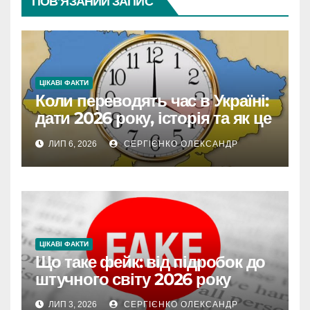
ПОВ’ЯЗАНИЙ ЗАПИС
ЦІКАВІ ФАКТИ
Коли переводять час в Україні:
дати 2026 року, історія та як це
впливає на життя
ЛИП 6, 2026
СЕРГІЄНКО ОЛЕКСАНДР
ЦІКАВІ ФАКТИ
Що таке фейк: від підробок до
штучного світу 2026 року
ЛИП 3, 2026
СЕРГІЄНКО ОЛЕКСАНДР