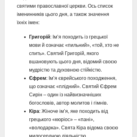
святими православної церкви. Ось список
іменинників цього дня, а також значення
їхніх імен:
Григорій
: Ім’я походить із грецької
мови й означає «пильний», «той, хто не
спить». Святий Григорій, якого
вшановують цього дня, відомий своєю
мудрістю та духовною стійкістю.
Єфрем
: Ім’я єврейського походження,
що означає «плідний». Святий Єфрем
Сирін – один із найвизначніших
богословів, автор молитов і гімнів.
Кіра
: Жіноче ім’я, яке походить від
грецького «кюріос» – «пані»,
«володарка». Свята Кіра відома своєю
милосердною діяльністю.