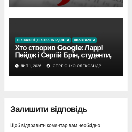
ТЕХНОЛОГІЇ ,ТЕХНІКА ТА ГАДЖЕТИ
ЦІКАВІ ФАКТИ
Хто створив Google: Ларрі
Пейдж і Сергій Брін, студенти,
чия ідея підкорила інтернет
ЛИП 1, 2026
СЕРГІЄНКО ОЛЕКСАНДР
Залишити відповідь
Щоб відправити коментар вам необхідно