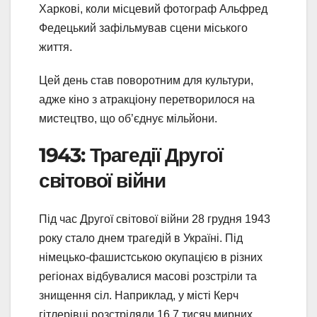
Харкові, коли місцевий фотограф Альфред
Федецький зафільмував сцени міського
життя.
Цей день став поворотним для культури,
адже кіно з атракціону перетворилося на
мистецтво, що об’єднує мільйони.
1943: Трагедії Другої
світової війни
Під час Другої світової війни 28 грудня 1943
року стало днем трагедій в Україні. Під
німецько-фашистською окупацією в різних
регіонах відбувалися масові розстріли та
знищення сіл. Наприклад, у місті Керч
гітлерівці розстріляли 16,7 тисяч мирних