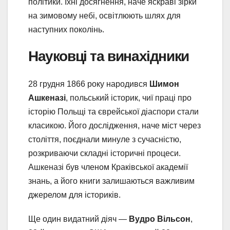
політики. Їхні досягнення, наче яскраві зірки
на зимовому небі, освітлюють шлях для
наступних поколінь.
Науковці та винахідники
28 грудня 1866 року народився
Шимон
Ашкеназі
, польський історик, чиї праці про
історію Польщі та єврейської діаспори стали
класикою. Його дослідження, наче міст через
століття, поєднали минуле з сучасністю,
розкриваючи складні історичні процеси.
Ашкеназі був членом Краківської академії
знань, а його книги залишаються важливим
джерелом для істориків.
Ще один видатний діяч —
Вудро Вільсон
,