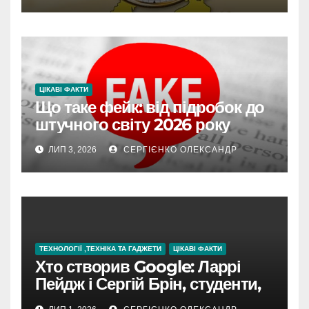
ЦІКАВІ ФАКТИ
Що таке фейк: від підробок до
штучного світу 2026 року
ЛИП 3, 2026
СЕРГІЄНКО ОЛЕКСАНДР
ТЕХНОЛОГІЇ ,ТЕХНІКА ТА ГАДЖЕТИ
ЦІКАВІ ФАКТИ
Хто створив Google: Ларрі
Пейдж і Сергій Брін, студенти,
чия ідея підкорила інтернет