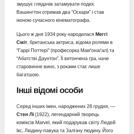
змушує глядачів затамувати подих.
Вашингтон отримав два “Оскари” і став
іконою сучасного кінематографа.
Цього ж дня 1934 року народилася
Меггі
Сміт
, британська актриса, відома ролями в
“Гаррі Поттері” (професорка Макґонаґал) та
“Абатстві Даунтон”. Її витончена гра, наче
старовинне вино, з роками стає лише
багатшою.
Інші відомі особи
Серед інших імен, народжених 28 грудня, —
Стен Лі
(1922), легендарний творець
коміксів Marvel, який подарував світу Людей
Ікс, Людину-павука та Залізну людину. Його