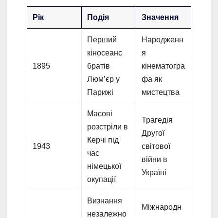
Рік
Подія
Значення
Перший
Народженн
кіносеанс
я
1895
братів
кінематогра
Люм’єр у
фа як
Парижі
мистецтва
Масові
Трагедія
розстріли в
Другої
Керчі під
1943
світової
час
війни в
німецької
Україні
окупації
Визнання
Міжнародн
незалежно