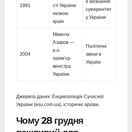
е визнання
1991
сті України
суверенітет
низкою
у України
країн
Микола
Азаров —
Політичні
в.о.
2004
зміни в
прем’єр-
Україні
міністра
України
Джерела даних: Енциклопедія Сучасної
України (esu.com.ua), історичні архіви.
Чому 28 грудня