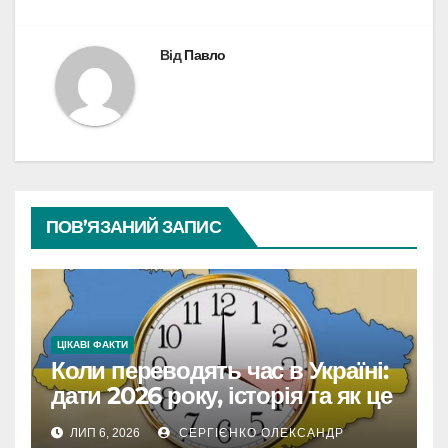
Від
Павло
ПОВ’ЯЗАНИЙ ЗАПИС
ЦІКАВІ ФАКТИ
Коли переводять час в Україні:
дати 2026 року, історія та як це
впливає на життя
ЛИП 6, 2026
СЕРГІЄНКО ОЛЕКСАНДР