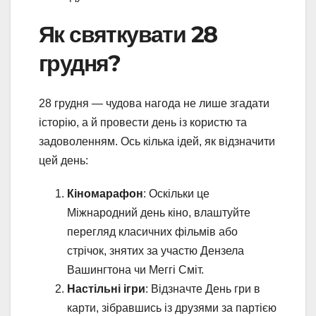
Як святкувати 28
грудня?
28 грудня — чудова нагода не лише згадати
історію, а й провести день із користю та
задоволенням. Ось кілька ідей, як відзначити
цей день:
Кіномарафон
: Оскільки це
Міжнародний день кіно, влаштуйте
перегляд класичних фільмів або
стрічок, знятих за участю Дензела
Вашингтона чи Меггі Сміт.
Настільні ігри
: Відзначте День гри в
карти, зібравшись із друзями за партією