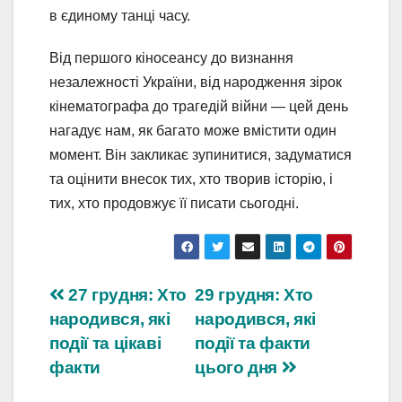
в єдиному танці часу.
Від першого кіносеансу до визнання
незалежності України, від народження зірок
кінематографа до трагедій війни — цей день
нагадує нам, як багато може вмістити один
момент. Він закликає зупинитися, задуматися
та оцінити внесок тих, хто творив історію, і
тих, хто продовжує її писати сьогодні.
Навігація
27 грудня: Хто
29 грудня: Хто
народився, які
народився, які
записів
події та цікаві
події та факти
факти
цього дня