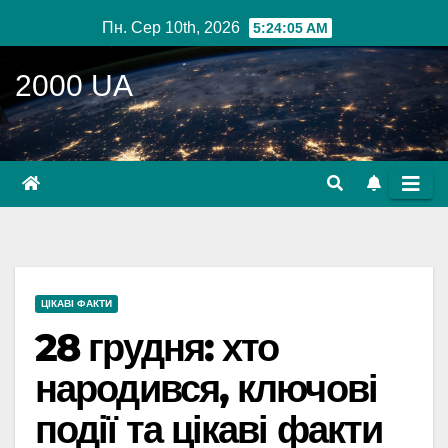
Перейти
Пн. Сер 10th, 2026
5:24:06 AM
до
вмісту
2000 UA
ЦІКАВІ ФАКТИ
28 грудня: хто
народився, ключові
події та цікаві факти