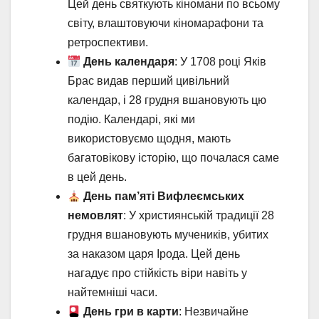
Цей день святкують кіномани по всьому
світу, влаштовуючи кіномарафони та
ретроспективи.
День календаря
: У 1708 році Яків
Брас видав перший цивільний
календар, і 28 грудня вшановують цю
подію. Календарі, які ми
використовуємо щодня, мають
багатовікову історію, що почалася саме
в цей день.
День пам’яті Вифлеємських
немовлят
: У християнській традиції 28
грудня вшановують мучеників, убитих
за наказом царя Ірода. Цей день
нагадує про стійкість віри навіть у
найтемніші часи.
День гри в карти
: Незвичайне