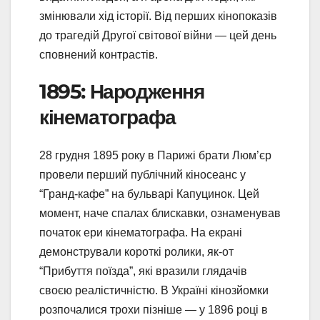
змінювали хід історії. Від перших кінопоказів
до трагедій Другої світової війни — цей день
сповнений контрастів.
1895: Народження
кінематографа
28 грудня 1895 року в Парижі брати Люм’єр
провели перший публічний кіносеанс у
“Гранд-кафе” на бульварі Капуцинок. Цей
момент, наче спалах блискавки, ознаменував
початок ери кінематографа. На екрані
демонстрували короткі ролики, як-от
“Прибуття поїзда”, які вразили глядачів
своєю реалістичністю. В Україні кінозйомки
розпочалися трохи пізніше — у 1896 році в