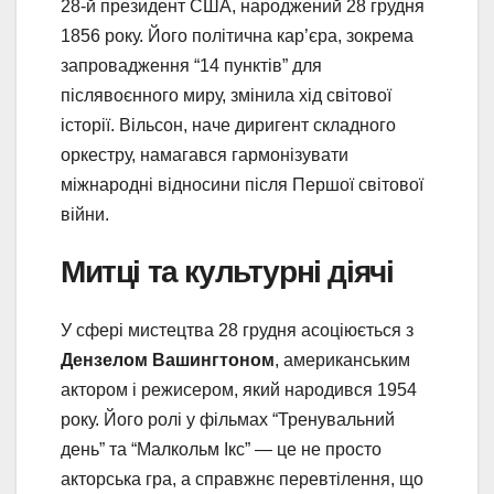
28-й президент США, народжений 28 грудня
1856 року. Його політична кар’єра, зокрема
запровадження “14 пунктів” для
післявоєнного миру, змінила хід світової
історії. Вільсон, наче диригент складного
оркестру, намагався гармонізувати
міжнародні відносини після Першої світової
війни.
Митці та культурні діячі
У сфері мистецтва 28 грудня асоціюється з
Дензелом Вашингтоном
, американським
актором і режисером, який народився 1954
року. Його ролі у фільмах “Тренувальний
день” та “Малкольм Ікс” — це не просто
акторська гра, а справжнє перевтілення, що