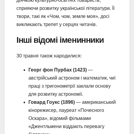
діячкою культурно-освітніх товариств,
сприяючи розвитку української літератури. Її
твори, такі як «Чом, чом, земле моя», досі
викликають трепет у серцях читачів.
Інші відомі іменинники
30 травня також народилися:
Георг фон Пурбах (1423)
—
австрійський астроном і математик, чиї
праці з тригонометрії заклали основу
для розвитку астрономії.
Говард Гоукс (1896)
— американський
кінорежисер, лауреат «Почесного
Оскара», відомий фільмами
«Джентльмени віддають перевагу