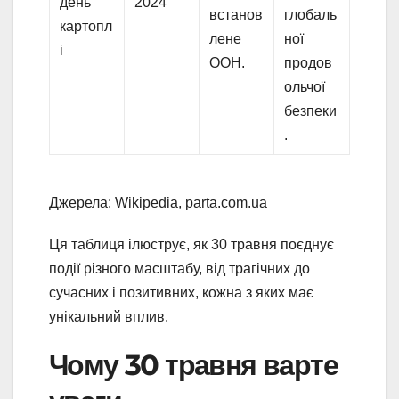
день
2024
встанов
глобаль
картопл
лене
ної
і
ООН.
продов
ольчої
безпеки
.
Джерела: Wikipedia, parta.com.ua
Ця таблиця ілюструє, як 30 травня поєднує
події різного масштабу, від трагічних до
сучасних і позитивних, кожна з яких має
унікальний вплив.
Чому 30 травня варте