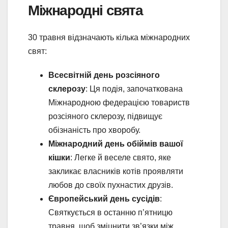
Міжнародні свята
30 травня відзначають кілька міжнародних
свят:
Всесвітній день розсіяного
склерозу
: Ця подія, започаткована
Міжнародною федерацією товариств
розсіяного склерозу, підвищує
обізнаність про хворобу.
Міжнародний день обіймів вашої
кішки
: Легке й веселе свято, яке
закликає власників котів проявляти
любов до своїх пухнастих друзів.
Європейський день сусідів
:
Святкується в останню п’ятницю
травня, щоб зміцнити зв’язки між