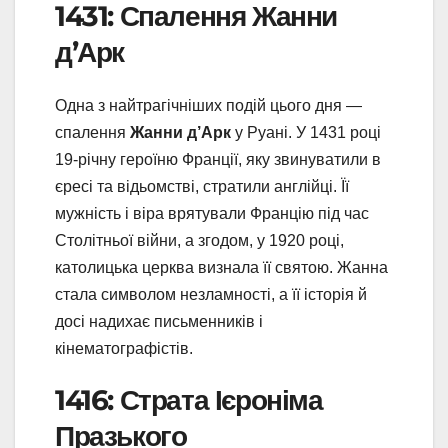
1431: Спалення Жанни
д’Арк
Одна з найтрагічніших подій цього дня —
спалення
Жанни д’Арк
у Руані. У 1431 році
19-річну героїню Франції, яку звинуватили в
єресі та відьомстві, стратили англійці. Її
мужність і віра врятували Францію під час
Столітньої війни, а згодом, у 1920 році,
католицька церква визнала її святою. Жанна
стала символом незламності, а її історія й
досі надихає письменників і
кінематографістів.
1416: Страта Ієроніма
Празького