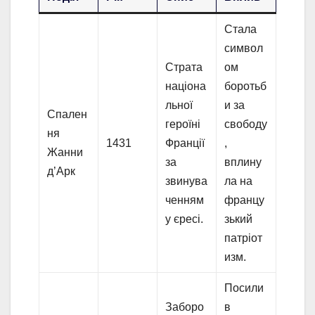
Стала
символ
Страта
ом
націона
боротьб
льної
и за
Спален
героїні
свободу
ня
1431
Франції
,
Жанни
за
вплину
д’Арк
звинува
ла на
ченням
францу
у єресі.
зький
патріот
изм.
Посили
Заборо
в