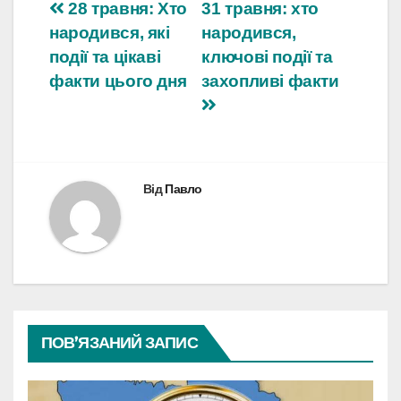
Навігація
28 травня: Хто
31 травня: хто
народився, які
народився,
записів
події та цікаві
ключові події та
факти цього дня
захопливі факти
Від
Павло
ПОВ’ЯЗАНИЙ ЗАПИС