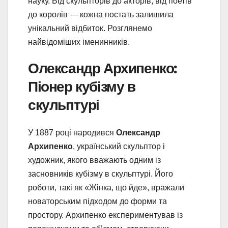
науку. Від скульпторів до акторів, від поетів
до королів — кожна постать залишила
унікальний відбиток. Розглянемо
найвідоміших іменинників.
Олександр Архипенко:
Піонер кубізму в
скульптурі
У 1887 році народився
Олександр
Архипенко
, український скульптор і
художник, якого вважають одним із
засновників кубізму в скульптурі. Його
роботи, такі як «Жінка, що йде», вражали
новаторським підходом до форми та
простору. Архипенко експериментував із