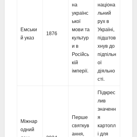
на
націона
українс
льний
ької
рух в
Емськи
мови та
Україні,
1876
й указ
культур
підштов
и в
хнув до
Російсь
підпільн
кій
ої
імперії.
діяльно
сті.
Підкрес
лив
значенн
Перше
я
Міжнар
святкув
картопл
одний
ання,
і для