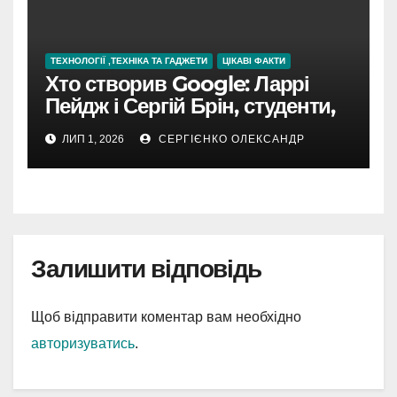
ТЕХНОЛОГІЇ ,ТЕХНІКА ТА ГАДЖЕТИ
ЦІКАВІ ФАКТИ
Хто створив Google: Ларрі
Пейдж і Сергій Брін, студенти,
чия ідея підкорила інтернет
ЛИП 1, 2026
СЕРГІЄНКО ОЛЕКСАНДР
Залишити відповідь
Щоб відправити коментар вам необхідно
авторизуватись
.