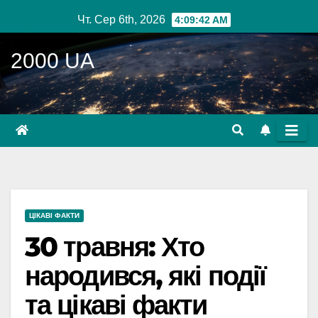
Перейти
Чт. Сер 6th, 2026
4:09:43 AM
до
вмісту
2000 UA
ЦІКАВІ ФАКТИ
30 травня: Хто
народився, які події
та цікаві факти