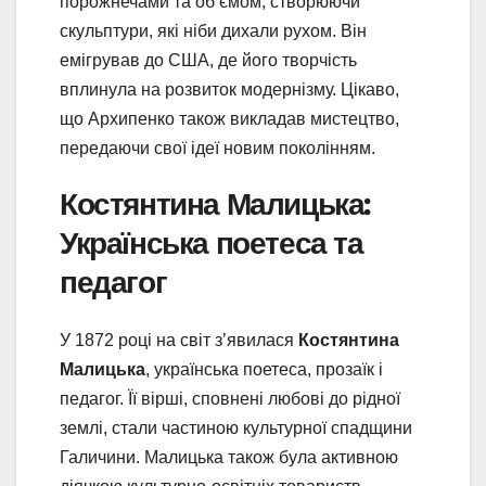
порожнечами та об’ємом, створюючи
скульптури, які ніби дихали рухом. Він
емігрував до США, де його творчість
вплинула на розвиток модернізму. Цікаво,
що Архипенко також викладав мистецтво,
передаючи свої ідеї новим поколінням.
Костянтина Малицька:
Українська поетеса та
педагог
У 1872 році на світ з’явилася
Костянтина
Малицька
, українська поетеса, прозаїк і
педагог. Її вірші, сповнені любові до рідної
землі, стали частиною культурної спадщини
Галичини. Малицька також була активною