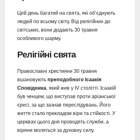
Цей день багатий на свята, які об’єднують
людей по всьому світу. Від релігійних до
світських, вони додають 30 травня
особливого шарму.
Релігійні свята
Православні християни 30 травня
вшановують
преподобного Ісаакія
Сповідника
, який жив у IV столітті. Ісаакій
був ченцем, що виступав проти аріанської
єресі, за що зазнав переслідувань. Його
життя стало прикладом віри та стійкості. У
церквах цього дня проводять служби, а
віряни моляться за духовну силу.