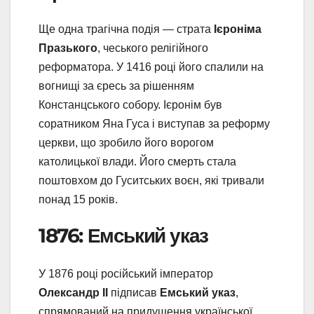
Ще одна трагічна подія — страта
Ієроніма
Празького
, чеського релігійного
реформатора. У 1416 році його спалили на
вогнищі за єресь за рішенням
Констанцського собору. Ієронім був
соратником Яна Гуса і виступав за реформу
церкви, що зробило його ворогом
католицької влади. Його смерть стала
поштовхом до Гуситських воєн, які тривали
понад 15 років.
1876: Емський указ
У 1876 році російський імператор
Олександр II
підписав
Емський указ
,
спрямований на придушення української