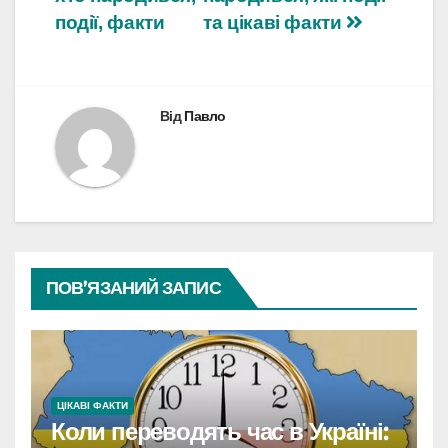
записів
події, факти
та цікаві факти
Від
Павло
ПОВ’ЯЗАНИЙ ЗАПИС
ЦІКАВІ ФАКТИ
Коли переводять час в Україні: