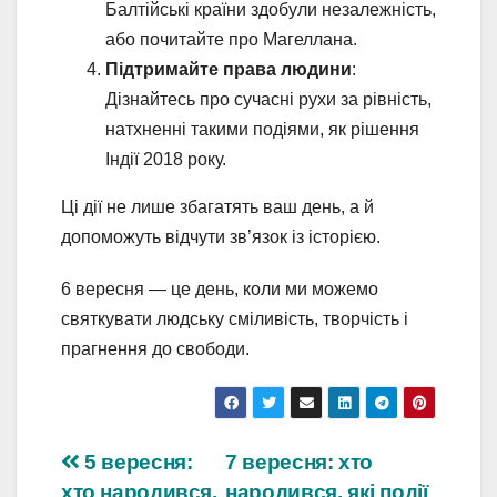
Балтійські країни здобули незалежність,
або почитайте про Магеллана.
Підтримайте права людини
:
Дізнайтесь про сучасні рухи за рівність,
натхненні такими подіями, як рішення
Індії 2018 року.
Ці дії не лише збагатять ваш день, а й
допоможуть відчути зв’язок із історією.
6 вересня — це день, коли ми можемо
святкувати людську сміливість, творчість і
прагнення до свободи.
Навігація
5 вересня:
7 вересня: хто
хто народився,
народився, які події