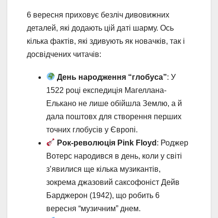
6 вересня приховує безліч дивовижних
деталей, які додають цій даті шарму. Ось
кілька фактів, які здивують як новачків, так і
досвідчених читачів:
День народження “глобуса”
: У
1522 році експедиція Магеллана-
Елькано не лише обійшла Землю, а й
дала поштовх для створення перших
точних глобусів у Європі.
Рок-революція Pink Floyd
: Роджер
Вотерс народився в день, коли у світі
з’явилися ще кілька музикантів,
зокрема джазовий саксофоніст Дейв
Барджерон (1942), що робить 6
вересня “музичним” днем.