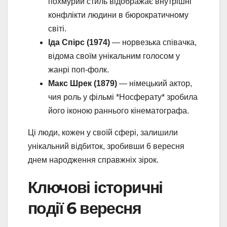
похмурий стиль відображає внутрішні
конфлікти людини в бюрократичному
світі.
Іда Спірс (1974)
— норвезька співачка,
відома своїм унікальним голосом у
жанрі поп-фолк.
Макс Шрек (1879)
— німецький актор,
чия роль у фільмі *Носферату* зробила
його іконою раннього кінематографа.
Ці люди, кожен у своїй сфері, залишили
унікальний відбиток, зробивши 6 вересня
днем народження справжніх зірок.
Ключові історичні
події 6 вересня