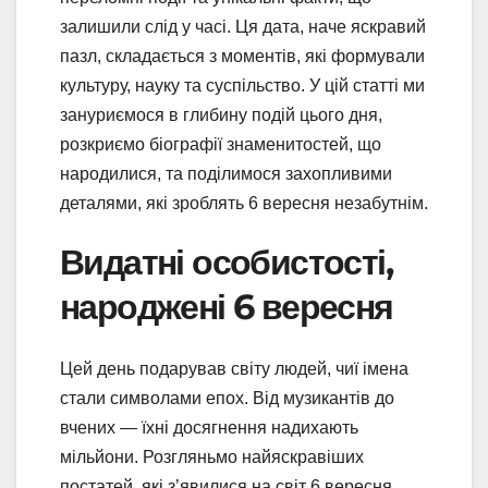
залишили слід у часі. Ця дата, наче яскравий
пазл, складається з моментів, які формували
культуру, науку та суспільство. У цій статті ми
зануриємося в глибину подій цього дня,
розкриємо біографії знаменитостей, що
народилися, та поділимося захопливими
деталями, які зроблять 6 вересня незабутнім.
Видатні особистості,
народжені 6 вересня
Цей день подарував світу людей, чиї імена
стали символами епох. Від музикантів до
вчених — їхні досягнення надихають
мільйони. Розгляньмо найяскравіших
постатей, які з’явилися на світ 6 вересня.