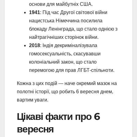
основи для майбутніх США.
1941
: Під час Другої світової війни
нацистська Німеччина посилила
блокаду Ленінграда, що стало однією з
найтрагічніших сторінок війни.
2018
: Індія декриміналізувала
гомосексуальність, скасувавши
колоніальний закон, що стало
перемогою для прав ЛГБТ-спільноти.
Кожна з цих подій — наче окремий мазок на
полотні історії, що робить 6 вересня днем,
вартим уваги.
Цікаві факти про 6
вересня