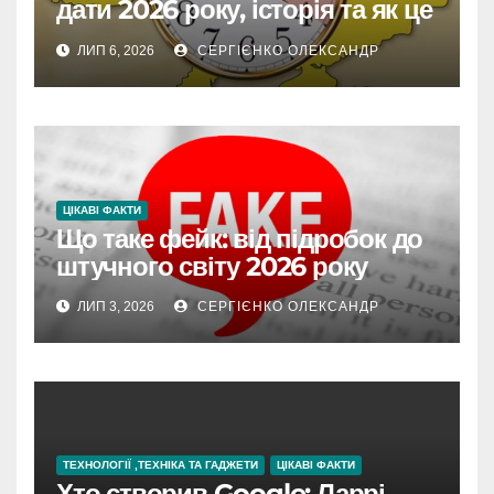
дати 2026 року, історія та як це
впливає на життя
ЛИП 6, 2026
СЕРГІЄНКО ОЛЕКСАНДР
ЦІКАВІ ФАКТИ
Що таке фейк: від підробок до
штучного світу 2026 року
ЛИП 3, 2026
СЕРГІЄНКО ОЛЕКСАНДР
ТЕХНОЛОГІЇ ,ТЕХНІКА ТА ГАДЖЕТИ
ЦІКАВІ ФАКТИ
Хто створив Google: Ларрі