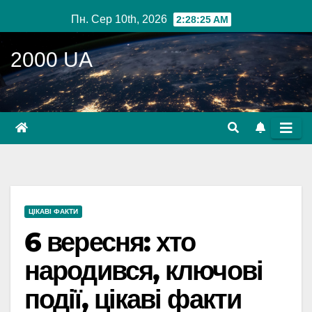
Перейти
Пн. Сер 10th, 2026
2:28:26 AM
до
вмісту
2000 UA
ЦІКАВІ ФАКТИ
6 вересня: хто
народився, ключові
події, цікаві факти