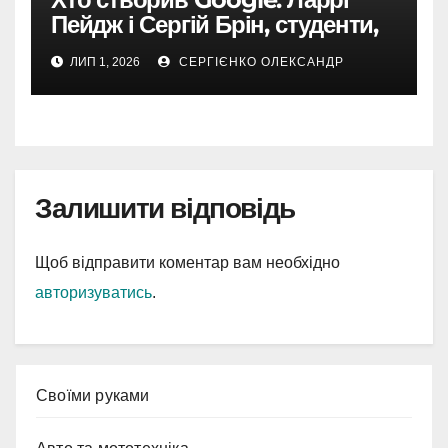
Пейдж і Сергій Брін, студенти,
чия ідея підкорила інтернет
ЛИП 1, 2026
СЕРГІЄНКО ОЛЕКСАНДР
Залишити відповідь
Щоб відправити коментар вам необхідно
авторизуватись
.
Cвоїми руками