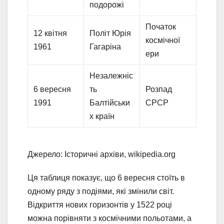
подорожі
Початок
12 квітня
Політ Юрія
космічної
1961
Гагаріна
ери
Незалежніс
6 вересня
ть
Розпад
1991
Балтійськи
СРСР
х країн
Джерело: Історичні архіви, wikipedia.org
Ця таблиця показує, що 6 вересня стоїть в
одному ряду з подіями, які змінили світ.
Відкриття нових горизонтів у 1522 році
можна порівняти з космічними польотами, а