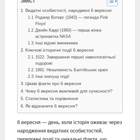
Зміст
Видатні особистості, народжені 6 вересня
Роджер Вотерс (1943) — легенда Pink
Floyd
Джейн Каррі (1960) — перша жінка-
астронавтка NASA
Інші відомі іменинники
Ключові історичні події 6 вересня
1522: Завершення першої навколосвітньої
подорожі
1991: Незалежність Балтійських країн
Інші значущі події
Цікаві факти про 6 вересня
Чому 6 вересня важливий для сучасності?
Статистика та порівняння
Як відзначити 6 вересня?
6 вересня — день, коли історія оживає через
народження видатних особистостей,
переломні події та унікальні факти, що