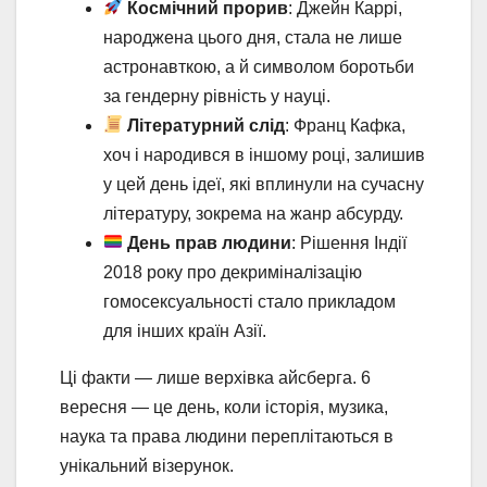
Космічний прорив
: Джейн Каррі,
народжена цього дня, стала не лише
астронавткою, а й символом боротьби
за гендерну рівність у науці.
Літературний слід
: Франц Кафка,
хоч і народився в іншому році, залишив
у цей день ідеї, які вплинули на сучасну
літературу, зокрема на жанр абсурду.
День прав людини
: Рішення Індії
2018 року про декриміналізацію
гомосексуальності стало прикладом
для інших країн Азії.
Ці факти — лише верхівка айсберга. 6
вересня — це день, коли історія, музика,
наука та права людини переплітаються в
унікальний візерунок.