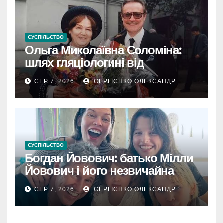
СУСПІЛЬСТВО
Ольга Миколаївна Соломіна:
шлях гляціологині від
експедиційної кухарки до
СЕР 7, 2026
СЕРГІЄНКО ОЛЕКСАНДР
директора Інституту географії
РАН
СУСПІЛЬСТВО
Богдан Йовович: батько Мілли
Йовович і його незвичайна
доля
СЕР 7, 2026
СЕРГІЄНКО ОЛЕКСАНДР