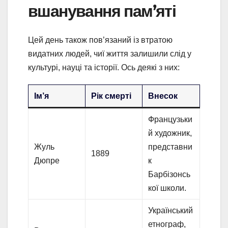
вшанування пам’яті
Цей день також пов’язаний із втратою
видатних людей, чиї життя залишили слід у
культурі, науці та історії. Ось деякі з них:
Ім’я
Рік смерті
Внесок
Французьки
й художник,
Жуль
представни
1889
Дюпре
к
Барбізонсь
кої школи.
Український
етнограф,