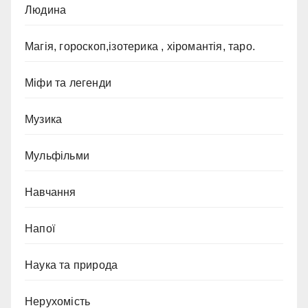
Людина
Магія, гороскоп,ізотерика , хіромантія, таро.
Міфи та легенди
Музика
Мульфільми
Навчання
Напої
Наука та природа
Нерухомість