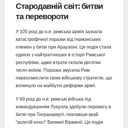
Стародавній світ: битви
та перевороти
У 105 році до н.е. римська армія зазнала
катастрофічної поразки від германських
племен у битві при Араузіоні. Ця подія стала
однією з найтрагічніших в історії Римської
республіки, адже втрати склали десятки
тисяч воїнів. Поразка змусила Рим
переосмислити свою військову стратегію, що
вплинуло на майбутні реформи армії.
У 69 році до н.е. римські війська під
командуванням Лукулла здобули перемогу в
битві при Тигранакерті, поклавши край
“золотій епосі” Великої Вірменії. Ця подія