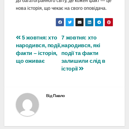
до багатогранного світу, де кожен факт — це
нова історія, що чекає на свого оповідача.
Навігація
5 жовтня: хто
7 жовтня: хто
народився, події,
народився, які
записів
факти – історія,
події та факти
що оживає
залишили слід в
історії
Від
Павло