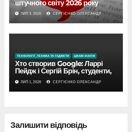
штучного світу 2026 року
ЛИП 3, 2026
СЕРГІЄНКО ОЛЕКСАНДР
ТЕХНОЛОГІЇ ,ТЕХНІКА ТА ГАДЖЕТИ
ЦІКАВІ ФАКТИ
Хто створив Google: Ларрі
Пейдж і Сергій Брін, студенти,
чия ідея підкорила інтернет
ЛИП 1, 2026
СЕРГІЄНКО ОЛЕКСАНДР
Залишити відповідь