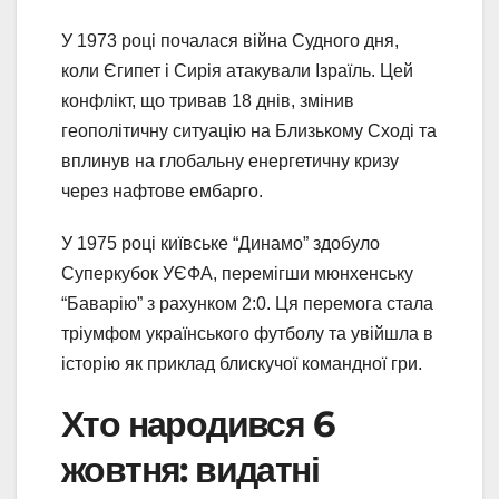
У 1973 році почалася війна Судного дня,
коли Єгипет і Сирія атакували Ізраїль. Цей
конфлікт, що тривав 18 днів, змінив
геополітичну ситуацію на Близькому Сході та
вплинув на глобальну енергетичну кризу
через нафтове ембарго.
У 1975 році київське “Динамо” здобуло
Суперкубок УЄФА, перемігши мюнхенську
“Баварію” з рахунком 2:0. Ця перемога стала
тріумфом українського футболу та увійшла в
історію як приклад блискучої командної гри.
Хто народився 6
жовтня: видатні