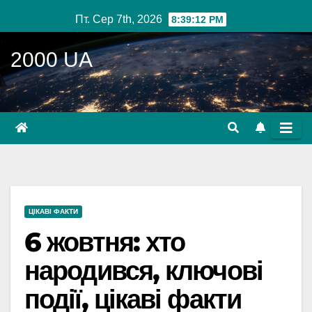
Перейти
Пт. Сер 7th, 2026
8:39:13 PM
до
вмісту
2000 UA
ЦІКАВІ ФАКТИ
6 жовтня: хто
народився, ключові
події, цікаві факти