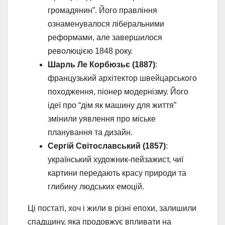
громадянин”. Його правління
ознаменувалося ліберальними
реформами, але завершилося
революцією 1848 року.
Шарль Ле Корбюзьє (1887)
:
французький архітектор швейцарського
походження, піонер модернізму. Його
ідеї про “дім як машину для життя”
змінили уявлення про міське
планування та дизайн.
Сергій Світославський (1857)
:
український художник-пейзажист, чиї
картини передають красу природи та
глибину людських емоцій.
Ці постаті, хоч і жили в різні епохи, залишили
спадщину, яка продовжує впливати на