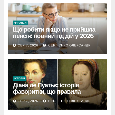
ФІНАНСИ
Що робити якщо не прийшла
пенсія: повний гід дій у 2026
році
СЕР 7, 2026
СЕРГІЄНКО ОЛЕКСАНДР
ІСТОРІЯ
Діана де Пуатьє: історія
фаворитки, що правила
Францією
СЕР 7, 2026
СЕРГІЄНКО ОЛЕКСАНДР