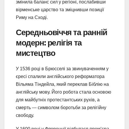
змінила баланс сил у регіоні, послабивши
вірменське царство та зміцнивши позиції
Риму на Сході.
Середньовіччя та ранній
модерн: релігія та
мистецтво
У 1536 році в Брюсселі за звинуваченням у
єресі спалили англійського реформатора
Вільяма Тіндейла, який переклав Біблію на
англійську мову. Його робота стала основою
для майбутніх протестантських рухів, а
смерть — символом боротьби за релігійну
свободу.
У 1600 році у Флоренції відбулася прем’єра