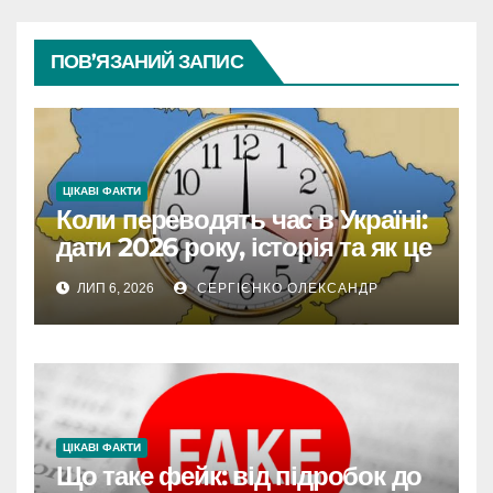
ПОВ’ЯЗАНИЙ ЗАПИС
ЦІКАВІ ФАКТИ
Коли переводять час в Україні:
дати 2026 року, історія та як це
впливає на життя
ЛИП 6, 2026
СЕРГІЄНКО ОЛЕКСАНДР
ЦІКАВІ ФАКТИ
Що таке фейк: від підробок до