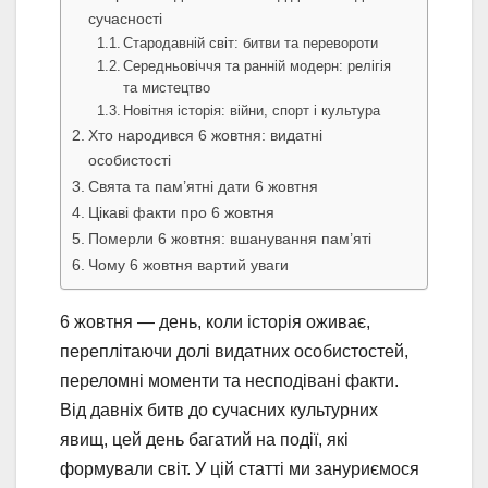
сучасності
Стародавній світ: битви та перевороти
Середньовіччя та ранній модерн: релігія
та мистецтво
Новітня історія: війни, спорт і культура
Хто народився 6 жовтня: видатні
особистості
Свята та пам’ятні дати 6 жовтня
Цікаві факти про 6 жовтня
Померли 6 жовтня: вшанування пам’яті
Чому 6 жовтня вартий уваги
6 жовтня — день, коли історія оживає,
переплітаючи долі видатних особистостей,
переломні моменти та несподівані факти.
Від давніх битв до сучасних культурних
явищ, цей день багатий на події, які
формували світ. У цій статті ми зануриємося