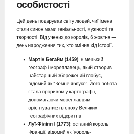
особистості
Цей день подарував світу людей, чиї імена
стали синонімами геніальності, мужності та
творчості. Від учених до королів, 6 жовтня —
день народження тих, хто змінив хід історії.
Мартін Бегайм (1459)
: німецький
географ і мореплавець, який створив
найстаріший збережений глобус,
відомий як “Земне яблуко”. Його робота
стала проривом у картографії,
допомагаючи мореплавцям
орієнтуватися в епоху Великих
географічних відкриттів.
Луї-Філіпп I (1773)
: останній король
Франції, відомий як “король-