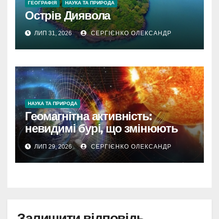
ГЕОГРАФІЯ
НАУКА ТА ПРИРОДА
Острів Диявола
ЛИП 31, 2026
СЕРГІЄНКО ОЛЕКСАНДР
НАУКА ТА ПРИРОДА
Геомагнітна активність:
невидимі бурі, що змінюють
наш світ
ЛИП 29, 2026
СЕРГІЄНКО ОЛЕКСАНДР
Залишити відповідь