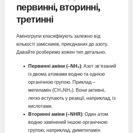
первинні, вторинні,
третинні
Аміногрупи класифікують залежно від
кількості замісників, приєднаних до азоту.
Давайте розберемо кожен тип детально.
Первинні аміни (–NH₂)
: Азот зв’язаний
із двома атомами водню та однією
органічною групою. Приклад –
метиламін (CH₃NH₂). Вони активні,
легко вступають у реакції, наприклад, із
кислотами.
Вторинні аміни (–NHR)
: Один атом
водню замінений іншою органічною
групою, наприклад, диметиламін