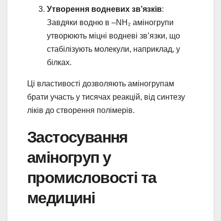
Утворення водневих зв’язків
:
Завдяки водню в –NH₂ аміногрупи
утворюють міцні водневі зв’язки, що
стабілізують молекули, наприклад, у
білках.
Ці властивості дозволяють аміногрупам
брати участь у тисячах реакцій, від синтезу
ліків до створення полімерів.
Застосування
аміногруп у
промисловості та
медицині