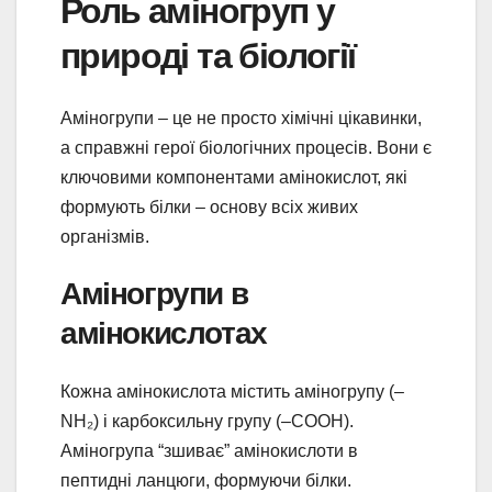
Роль аміногруп у
природі та біології
Аміногрупи – це не просто хімічні цікавинки,
а справжні герої біологічних процесів. Вони є
ключовими компонентами амінокислот, які
формують білки – основу всіх живих
організмів.
Аміногрупи в
амінокислотах
Кожна амінокислота містить аміногрупу (–
NH₂) і карбоксильну групу (–COOH).
Аміногрупа “зшиває” амінокислоти в
пептидні ланцюги, формуючи білки.