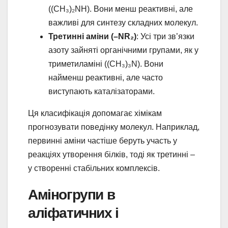
((CH₃)₂NH). Вони менш реактивні, але
важливі для синтезу складних молекул.
Третинні аміни (–NR₂)
: Усі три зв’язки
азоту зайняті органічними групами, як у
триметиламіні ((CH₃)₃N). Вони
найменш реактивні, але часто
виступають каталізаторами.
Ця класифікація допомагає хімікам
прогнозувати поведінку молекул. Наприклад,
первинні аміни частіше беруть участь у
реакціях утворення білків, тоді як третинні –
у створенні стабільних комплексів.
Аміногрупи в
аліфатичних і