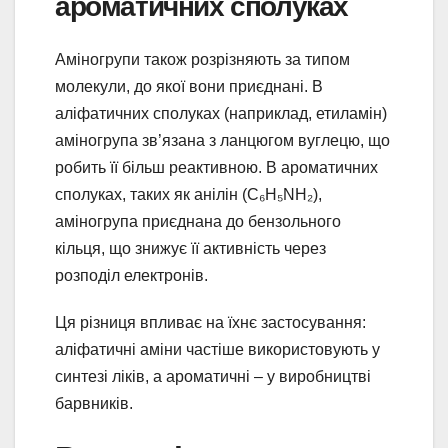
ароматичних сполуках
Аміногрупи також розрізняють за типом
молекули, до якої вони приєднані. В
аліфатичних сполуках (наприклад, етиламін)
аміногрупа зв’язана з ланцюгом вуглецю, що
робить її більш реактивною. В ароматичних
сполуках, таких як анілін (C₆H₅NH₂),
аміногрупа приєднана до бензольного
кільця, що знижує її активність через
розподіл електронів.
Ця різниця впливає на їхнє застосування:
аліфатичні аміни частіше використовують у
синтезі ліків, а ароматичні – у виробництві
барвників.