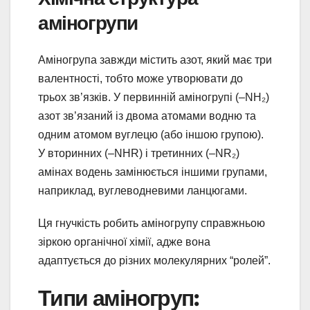
аміногрупи
Аміногрупа завжди містить азот, який має три
валентності, тобто може утворювати до
трьох зв’язків. У первинній аміногрупі (–NH₂)
азот зв’язаний із двома атомами водню та
одним атомом вуглецю (або іншою групою).
У вторинних (–NHR) і третинних (–NR₂)
амінах водень замінюється іншими групами,
наприклад, вуглеводневими ланцюгами.
Ця гнучкість робить аміногрупу справжньою
зіркою органічної хімії, адже вона
адаптується до різних молекулярних “ролей”.
Типи аміногруп: