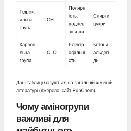
Полярн
Гідрокс
ість,
Спирти,
ильна
–OH
водневі
цукри
група
зв’язки
Карбоні
Електр
Кетони,
льна
–C=O
офільні
альдегі
група
сть
ди
Дані таблиці базуються на загальній хімічній
літературі (джерело: сайт PubChem).
Чому аміногрупи
важливі для
майбутнього