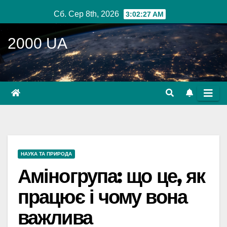
Перейти
Сб. Сер 8th, 2026
3:02:28 AM
до
вмісту
2000 UA
НАУКА ТА ПРИРОДА
Аміногрупа: що це, як
працює і чому вона
важлива