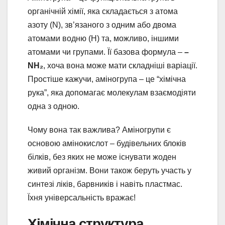
органічній хімії, яка складається з атома
азоту (N), зв’язаного з одним або двома
атомами водню (H) та, можливо, іншими
атомами чи групами. Її базова формула –
–
NH₂
, хоча вона може мати складніші варіації.
Простіше кажучи, аміногрупа – це “хімічна
рука”, яка допомагає молекулам взаємодіяти
одна з одною.
Чому вона так важлива? Аміногрупи є
основою амінокислот – будівельних блоків
білків, без яких не може існувати жоден
живий організм. Вони також беруть участь у
синтезі ліків, барвників і навіть пластмас.
Їхня універсальність вражає!
Хімічна структура