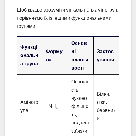
Щоб краще зрозуміти унікальність аміногруп,
порівняємо їх із іншими функціональними
групами.
Основ
Функці
Форму
ні
Застос
ональн
ла
власти
ування
а група
вості
Основні
сть,
Білки,
нуклео
Аміногр
ліки,
–NH₂
фільніс
упа
барвник
ть,
и
водневі
зв’язки