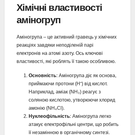
Хімічні властивості
аміногруп
Аміногрупа – це активний гравець у хімічних
реакціях завдяки неподіленій парі
електронів на атомі азоту. Ось ключові
властивості, які роблять її такою особливою.
Основність
: Аміногрупа діє як основа,
приймаючи протони (H⁺) від кислот.
Наприклад, аміак (NH₃) реагує з
соляною кислотою, утворюючи хлорид
амонію (NH₄Cl).
Нуклеофільність
: Аміногрупа легко
атакує електрофільні центри, що робить
її незамінною в органічному синтезі.