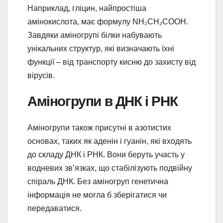
Наприклад, гліцин, найпростіша
амінокислота, має формулу NH₂CH₂COOH.
Завдяки аміногрупі білки набувають
унікальних структур, які визначають їхні
функції – від транспорту кисню до захисту від
вірусів.
Аміногрупи в ДНК і РНК
Аміногрупи також присутні в азотистих
основах, таких як аденін і гуанін, які входять
до складу ДНК і РНК. Вони беруть участь у
водневих зв’язках, що стабілізують подвійну
спіраль ДНК. Без аміногруп генетична
інформація не могла б зберігатися чи
передаватися.