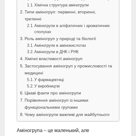
Хімічна структура аміногрупи
Типи аміногруп: первинні, вторинні,
третинні
Аміногрупи в аліфатичних і ароматичних
сполуках
Роль аміногруп у природі та біології
Аміногрупи в амінокислотах
Аміногрупи в ДНК і РНК
Хімічні властивості аміногруп
Застосування аміногруп у промисловості та
медицині
У фармацевтиці
У виробництві
Цікаві факти про аміногрупи
Порівняння аміногруп із іншими
функціональними групами
Чому аміногрупи важливі для майбутнього
Аміногрупа – це маленький, але