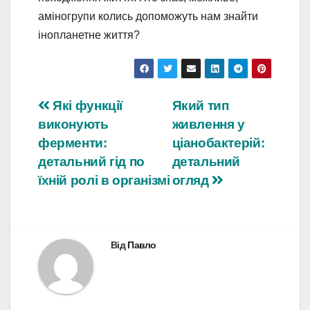
аміногрупи колись допоможуть нам знайти
інопланетне життя?
Навігація
Які функції
Який тип
виконують
живлення у
записів
ферменти:
ціанобактерій:
детальний гід по
детальний
їхній ролі в організмі
огляд
Від
Павло