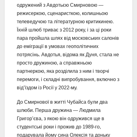
одружений з Авдотьєю Смирновою —
режисеркою, сценаристкою, колишньою
телеведучою та літературною критикинею.
Їхній шлюб триває з 2012 року, і за ці роки
пара пройшла шлях від московських салонів
до еміграції в умовах геополітичних
потрясінь. Авдотья, відома як Дуня, стала не
просто дружиною, а справжньою
партнеркою, яка розділила з ним і творчі
перемоги, і складні випробування, включно з
від’їздом із Росії у 2022-му.
До Смирнової в житті Чубайса були два
шлюби. Перша дружина — Людмила
Григор’єва, з якою він одружився ще в
студентські роки і прожив до 1989-го,
подарувала йому сина Олексія та доньку