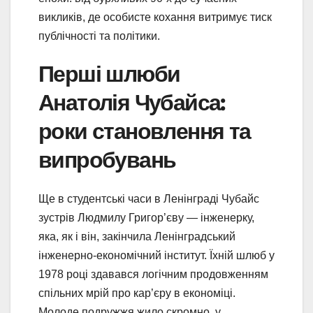
викликів, де особисте кохання витримує тиск
публічності та політики.
Перші шлюби
Анатолія Чубайса:
роки становлення та
випробувань
Ще в студентські часи в Ленінграді Чубайс
зустрів Людмилу Григор’єву — інженерку,
яка, як і він, закінчила Ленінградський
інженерно-економічний інститут. Їхній шлюб у
1978 році здавався логічним продовженням
спільних мрій про кар’єру в економіці.
Молоде подружжя жило скромно, у