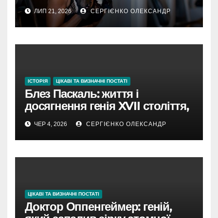
вік — це лише цифра
ЛИП 21, 2026
СЕРГІЄНКО ОЛЕКСАНДР
ІСТОРІЯ
ЦІКАВІ ТА ВИЗНАЧНІ ПОСТАТІ
Блез Паскаль: життя і
досягнення генія XVII століття,
який поєднав науку та віру
ЧЕР 4, 2026
СЕРГІЄНКО ОЛЕКСАНДР
ЦІКАВІ ТА ВИЗНАЧНІ ПОСТАТІ
Доктор Оппенгеймер: геній,