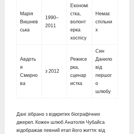
Економі
Марія
стка,
Немає
1990–
Вишнев
волонт
спільни
2011
ська
ерка
х
хоспісу
Син
Авдоть
Режисе
Данило
я
рка,
від
з 2012
Смирно
сценар
першог
ва
истка
о
шлюбу
Дані зібрано з відкритих біографічних
джерел. Кожен шлюб Анатолія Чубайса
відображав певний етап його життя: від