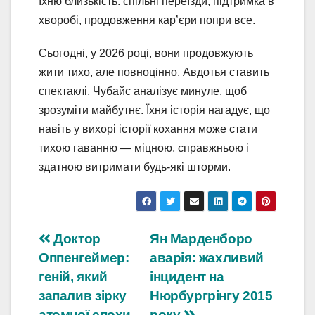
їхню близькість: спільні переїзди, підтримка в
хворобі, продовження кар’єри попри все.
Сьогодні, у 2026 році, вони продовжують
жити тихо, але повноцінно. Авдотья ставить
спектаклі, Чубайс аналізує минуле, щоб
зрозуміти майбутнє. Їхня історія нагадує, що
навіть у вихорі історії кохання може стати
тихою гаванню — міцною, справжньою і
здатною витримати будь-які шторми.
Навігація
Доктор
Ян Марденборо
Оппенгеймер:
аварія: жахливий
записів
геній, який
інцидент на
запалив зірку
Нюрбургрінгу 2015
атомної епохи
року