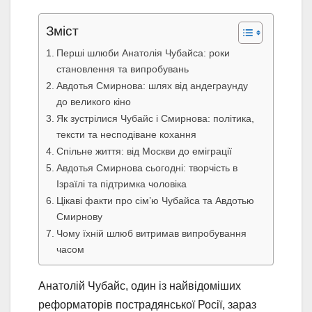
Зміст
Перші шлюби Анатолія Чубайса: роки
становлення та випробувань
Авдотья Смирнова: шлях від андеграунду
до великого кіно
Як зустрілися Чубайс і Смирнова: політика,
тексти та несподіване кохання
Спільне життя: від Москви до еміграції
Авдотья Смирнова сьогодні: творчість в
Ізраїлі та підтримка чоловіка
Цікаві факти про сім’ю Чубайса та Авдотью
Смирнову
Чому їхній шлюб витримав випробування
часом
Анатолій Чубайс, один із найвідоміших
реформаторів пострадянської Росії, зараз