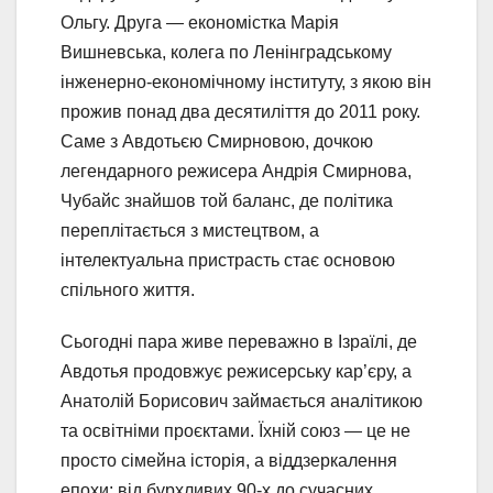
Ольгу. Друга — економістка Марія
Вишневська, колега по Ленінградському
інженерно-економічному інституту, з якою він
прожив понад два десятиліття до 2011 року.
Саме з Авдотьєю Смирновою, дочкою
легендарного режисера Андрія Смирнова,
Чубайс знайшов той баланс, де політика
переплітається з мистецтвом, а
інтелектуальна пристрасть стає основою
спільного життя.
Сьогодні пара живе переважно в Ізраїлі, де
Авдотья продовжує режисерську кар’єру, а
Анатолій Борисович займається аналітикою
та освітніми проєктами. Їхній союз — це не
просто сімейна історія, а віддзеркалення
епохи: від бурхливих 90-х до сучасних