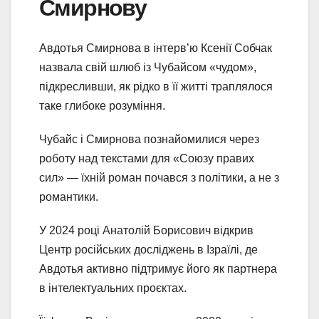
Смирнову
Авдотья Смирнова в інтерв’ю Ксенії Собчак
назвала свій шлюб із Чубайсом «чудом»,
підкресливши, як рідко в її житті траплялося
таке глибоке розуміння.
Чубайс і Смирнова познайомилися через
роботу над текстами для «Союзу правих
сил» — їхній роман почався з політики, а не з
романтики.
У 2024 році Анатолій Борисович відкрив
Центр російських досліджень в Ізраїлі, де
Авдотья активно підтримує його як партнера
в інтелектуальних проєктах.