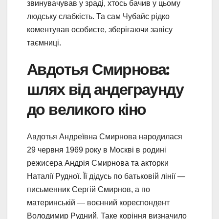
звинувачував у зраді, хтось бачив у цьому
людську слабкість. Та сам Чубайс рідко
коментував особисте, зберігаючи завісу
таємниці.
Авдотья Смирнова:
шлях від андеграунду
до великого кіно
Авдотья Андреївна Смирнова народилася
29 червня 1969 року в Москві в родині
режисера Андрія Смирнова та акторки
Наталії Рудної. Її дідусь по батьковій лінії —
письменник Сергій Смирнов, а по
материнській — воєнний кореспондент
Володимир Рудний. Таке коріння визначило