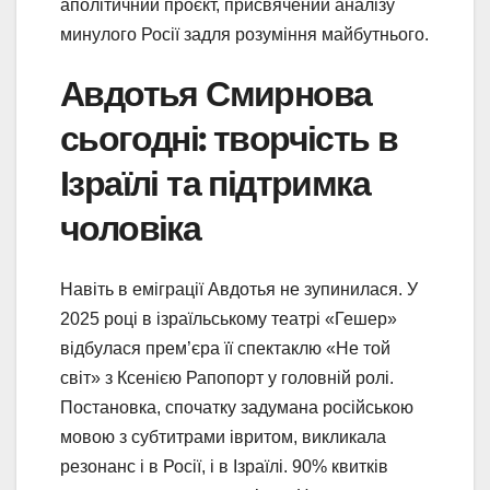
аполітичний проєкт, присвячений аналізу
минулого Росії задля розуміння майбутнього.
Авдотья Смирнова
сьогодні: творчість в
Ізраїлі та підтримка
чоловіка
Навіть в еміграції Авдотья не зупинилася. У
2025 році в ізраїльському театрі «Гешер»
відбулася прем’єра її спектаклю «Не той
світ» з Ксенією Рапопорт у головній ролі.
Постановка, спочатку задумана російською
мовою з субтитрами івритом, викликала
резонанс і в Росії, і в Ізраїлі. 90% квитків