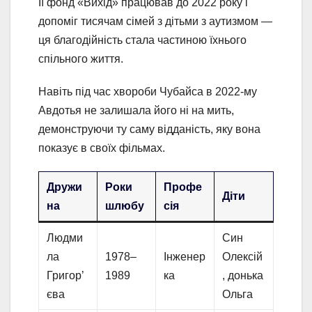
Її фонд «Вихід» працював до 2022 року і
допоміг тисячам сімей з дітьми з аутизмом —
ця благодійність стала частиною їхнього
спільного життя.
Навіть під час хвороби Чубайса в 2022-му
Авдотья не залишала його ні на мить,
демонструючи ту саму відданість, яку вона
показує в своїх фільмах.
Дружи
Роки
Профе
Діти
на
шлюбу
сія
Людми
Син
ла
1978–
Інженер
Олексій
Григор’
1989
ка
, донька
єва
Ольга