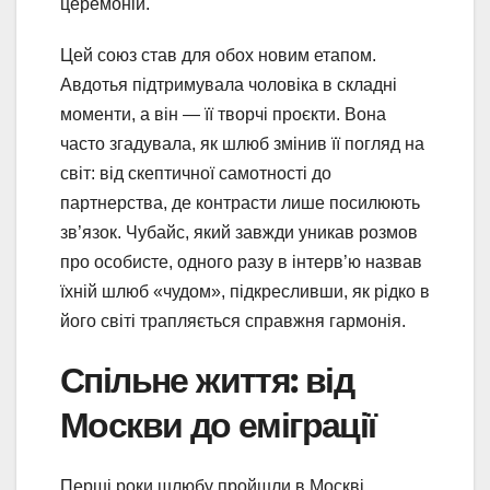
церемоній.
Цей союз став для обох новим етапом.
Авдотья підтримувала чоловіка в складні
моменти, а він — її творчі проєкти. Вона
часто згадувала, як шлюб змінив її погляд на
світ: від скептичної самотності до
партнерства, де контрасти лише посилюють
зв’язок. Чубайс, який завжди уникав розмов
про особисте, одного разу в інтерв’ю назвав
їхній шлюб «чудом», підкресливши, як рідко в
його світі трапляється справжня гармонія.
Спільне життя: від
Москви до еміграції
Перші роки шлюбу пройшли в Москві.