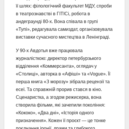
її шлях: філологічний факультет МДУ, спроби
в театрознавстві в ГІТІСі, робота в
андеграунді 80-х. Вона співала в групі
«Тупі», редагувала самиздат, організовувала
виставки сучасного мистецтва в Ленінграді.
У 90-х Авдотья вже працювала
журналісткою: директор петербурзького
відділення «Коммерсанта», оглядач у
«Столиці», авторка в «Афіші» та «Vogue». Її
перша книга «З морозу» зібрала рецензії та
есеї. Та справжній прорив стався в кіно.
Сценаристка, а згодом режисерка, вона
створила фільми, які зачепили покоління:
«Кококо», «Два дні», «Історія одного
призначення». Кожен її проєкт — це тонке
поєднання іронії, драми та глибокого