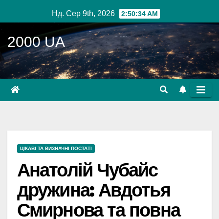
Перейти
Нд. Сер 9th, 2026
2:50:35 AM
до
вмісту
2000 UA
ЦІКАВІ ТА ВИЗНАЧНІ ПОСТАТІ
Анатолій Чубайс
дружина: Авдотья
Смирнова та повна