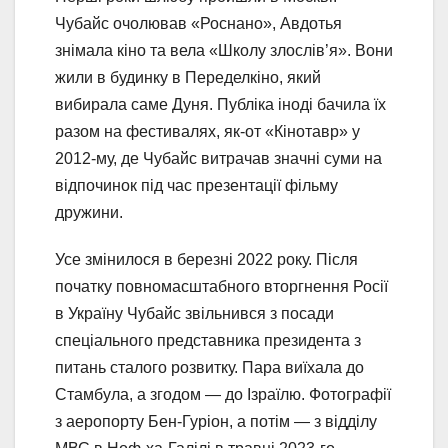
Чубайс очолював «Роснано», Авдотья
знімала кіно та вела «Школу злослів’я». Вони
жили в будинку в Переделкіно, який
вибирала саме Дуня. Публіка іноді бачила їх
разом на фестивалях, як-от «Кінотавр» у
2012-му, де Чубайс витрачав значні суми на
відпочинок під час презентації фільму
дружини.
Усе змінилося в березні 2022 року. Після
початку повномасштабного вторгнення Росії
в Україну Чубайс звільнився з посади
спеціального представника президента з
питань сталого розвитку. Пара виїхала до
Стамбула, а згодом — до Ізраїлю. Фотографії
з аеропорту Бен-Гуріон, а потім — з відділу