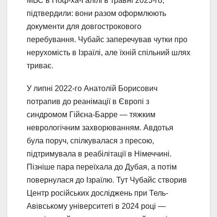
МВС в Ноф-ха-Галілі в травні 2023-го,
підтвердили: вони разом оформлюють
документи для довгострокового
перебування. Чубайс заперечував чутки про
нерухомість в Ізраїлі, але їхній спільний шлях
триває.
У липні 2022-го Анатолій Борисович
потрапив до реанімації в Європі з
синдромом Гійєна-Барре — тяжким
неврологічним захворюванням. Авдотья
була поруч, спілкувалася з пресою,
підтримувала в реабілітації в Німеччині.
Пізніше пара переїхала до Дубая, а потім
повернулася до Ізраїлю. Тут Чубайс створив
Центр російських досліджень при Тель-
Авівському університеті в 2024 році —