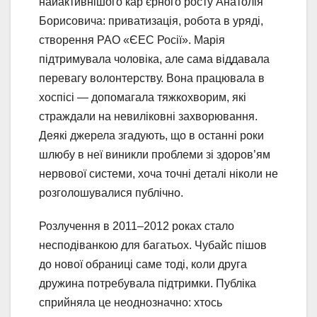
найактивнішого кар’єрного росту Анатолія
Борисовича: приватизація, робота в уряді,
створення РАО «ЄЕС Росії». Марія
підтримувала чоловіка, але сама віддавала
перевагу волонтерству. Вона працювала в
хоспісі — допомагала тяжкохворим, які
страждали на невиліковні захворювання.
Деякі джерела згадують, що в останні роки
шлюбу в неї виникли проблеми зі здоров’ям
нервової системи, хоча точні деталі ніколи не
розголошувалися публічно.
Розлучення в 2011–2012 роках стало
несподіванкою для багатьох. Чубайс пішов
до нової обраниці саме тоді, коли друга
дружина потребувала підтримки. Публіка
сприйняла це неоднозначно: хтось