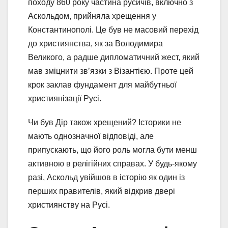
походу 860 року частина русичів, включно з
Аскольдом, прийняла хрещення у
Константинополі. Це був не масовий перехід
до християнства, як за Володимира
Великого, а радше дипломатичний жест, який
мав зміцнити зв’язки з Візантією. Проте цей
крок заклав фундамент для майбутньої
християнізації Русі.
Чи був Дір також хрещений? Історики не
мають однозначної відповіді, але
припускають, що його роль могла бути менш
активною в релігійних справах. У будь-якому
разі, Аскольд увійшов в історію як один із
перших правителів, який відкрив двері
християнству на Русі.