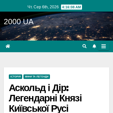
Перейти
Чт. Сер 6th, 2026
4:16:09 AM
до
вмісту
2000 UA
ІСТОРІЯ
МІФИ ТА ЛЕГЕНДИ
Аскольд і Дір:
Легендарні Князі
Київської Русі