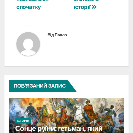
спочатку
історії
Від
Павло
ПОВ’ЯЗАНИЙ ЗАПИС
ІСТОРІЯ
Сонце руїни: гетьман, який