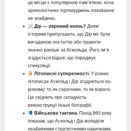
це місце є популярною пам’яткою, хоча
археологічних підтверджень поховання
не знайдено.
Дір — окремий князь?
Деякі
історики припускають, що Дір міг бути
вигаданою постаттю або правити
значно раніше за Аскольда. Його ім’я
згадується рідше, що породжує
спекуляції.
Літописні суперечності.
У різних
літописах Аскольд і Дір згадуються по-
різному: то як соратники, то як вороги.
Це свідчить про складність
реконструкції їхньої біографії.
Військова тактика.
Похід 860 року
показав, що Аскольд і Дір володіли
неабиякими стратегічними навичками,