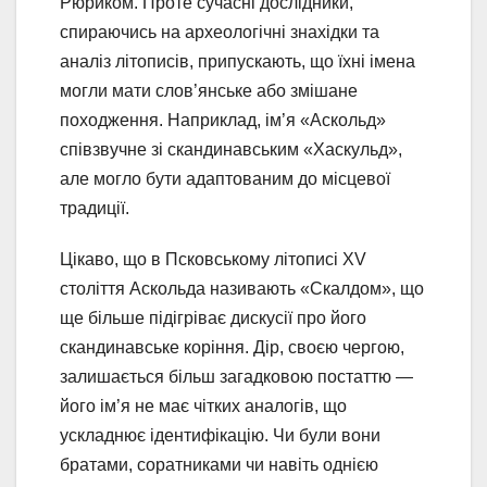
Рюриком. Проте сучасні дослідники,
спираючись на археологічні знахідки та
аналіз літописів, припускають, що їхні імена
могли мати слов’янське або змішане
походження. Наприклад, ім’я «Аскольд»
співзвучне зі скандинавським «Хаскульд»,
але могло бути адаптованим до місцевої
традиції.
Цікаво, що в Псковському літописі XV
століття Аскольда називають «Скалдом», що
ще більше підігріває дискусії про його
скандинавське коріння. Дір, своєю чергою,
залишається більш загадковою постаттю —
його ім’я не має чітких аналогів, що
ускладнює ідентифікацію. Чи були вони
братами, соратниками чи навіть однією