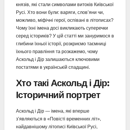
князів, які стали символами витоків Київської
Русі. Хто вони були: варяги, слов’яни чи,
можливо, міфічні герої, оспівані в літописах?
Чому їхні імена досі викликають суперечки
серед істориків? У цій статті ми зануримося в
глибини їхньої історії, розкриємо таємниці
їхнього правління та розкажемо, чому
Аскольд і Дір залишаються ключовими
постатями в українській спадщині.
Хто такі Аскольд і Дір:
Історичний портрет
Аскольд і Дір — імена, які вперше
з’являються в «Повісті временних літ»,
найдавнішому літописі Київської Русі,