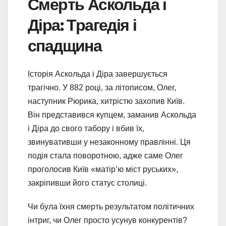
Смерть Аскольда і
Діра: Трагедія і
спадщина
Історія Аскольда і Діра завершується
трагічно. У 882 році, за літописом, Олег,
наступник Рюрика, хитрістю захопив Київ.
Він представився купцем, заманив Аскольда
і Діра до свого табору і вбив їх,
звинувативши у незаконному правлінні. Ця
подія стала поворотною, адже саме Олег
проголосив Київ «матір’ю міст руських»,
закріпивши його статус столиці.
Чи була їхня смерть результатом політичних
інтриг, чи Олег просто усунув конкурентів?