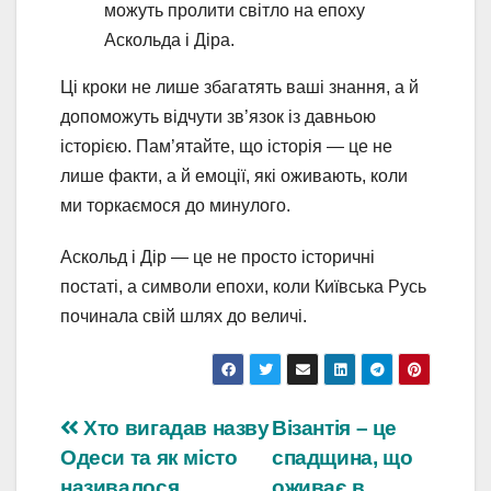
можуть пролити світло на епоху
Аскольда і Діра.
Ці кроки не лише збагатять ваші знання, а й
допоможуть відчути зв’язок із давньою
історією. Пам’ятайте, що історія — це не
лише факти, а й емоції, які оживають, коли
ми торкаємося до минулого.
Аскольд і Дір — це не просто історичні
постаті, а символи епохи, коли Київська Русь
починала свій шлях до величі.
Навігація
Хто вигадав назву
Візантія – це
Одеси та як місто
спадщина, що
записів
називалося
оживає в