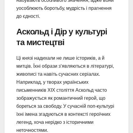
набувають особливого значення, адже вони
уособлюють боротьбу, мудрість і прагнення
до єдності.
Аскольд і Дір у культурі
та мистецтві
Ці князі надихали не лише істориків, а й
митців. Їхні образи з’являються в літературі,
живописі та навіть сучасних серіалах.
Наприклад, у творах українських
письменників XIX століття Аскольд часто
зображується як романтичний герой, що
бореться за свободу. У сучасній поп-культурі
їхні імена згадуються в контексті героїчних
легенд, хоча нерідко з історичними
неточностями.