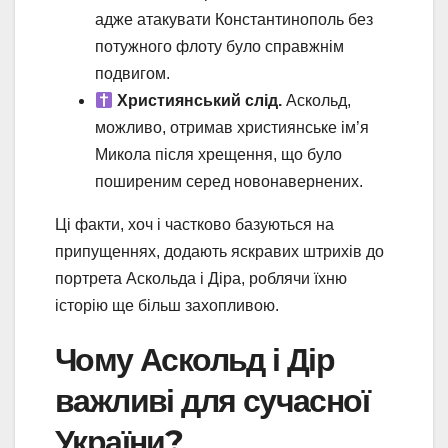
адже атакувати Константинополь без
потужного флоту було справжнім
подвигом.
Християнський слід.
Аскольд,
можливо, отримав християнське ім’я
Микола після хрещення, що було
поширеним серед новонавернених.
Ці факти, хоч і частково базуються на
припущеннях, додають яскравих штрихів до
портрета Аскольда і Діра, роблячи їхню
історію ще більш захопливою.
Чому Аскольд і Дір
важливі для сучасної
України?