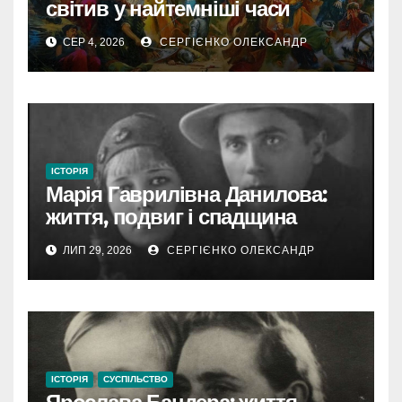
світив у найтемніші часи
України
СЕР 4, 2026
СЕРГІЄНКО ОЛЕКСАНДР
ІСТОРІЯ
Марія Гаврилівна Данилова:
життя, подвиг і спадщина
новомучениці
ЛИП 29, 2026
СЕРГІЄНКО ОЛЕКСАНДР
ІСТОРІЯ
СУСПІЛЬСТВО