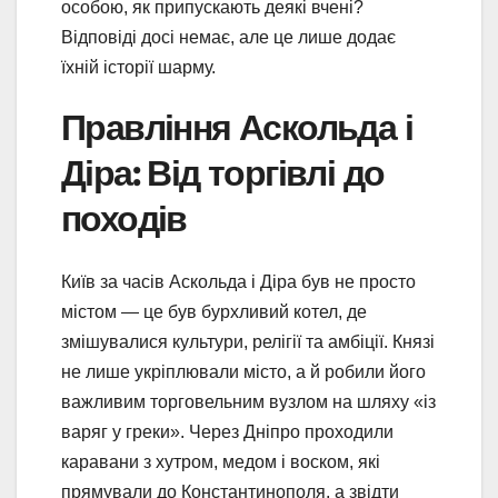
особою, як припускають деякі вчені?
Відповіді досі немає, але це лише додає
їхній історії шарму.
Правління Аскольда і
Діра: Від торгівлі до
походів
Київ за часів Аскольда і Діра був не просто
містом — це був бурхливий котел, де
змішувалися культури, релігії та амбіції. Князі
не лише укріплювали місто, а й робили його
важливим торговельним вузлом на шляху «із
варяг у греки». Через Дніпро проходили
каравани з хутром, медом і воском, які
прямували до Константинополя, а звідти