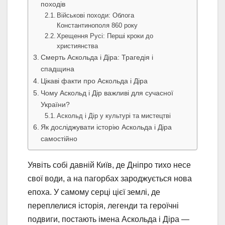
походів
Військові походи: Облога
Константинополя 860 року
Хрещення Русі: Перші кроки до
християнства
Смерть Аскольда і Діра: Трагедія і
спадщина
Цікаві факти про Аскольда і Діра
Чому Аскольд і Дір важливі для сучасної
України?
Аскольд і Дір у культурі та мистецтві
Як досліджувати історію Аскольда і Діра
самостійно
Уявіть собі давній Київ, де Дніпро тихо несе
свої води, а на пагорбах зароджується нова
епоха. У самому серці цієї землі, де
переплелися історія, легенди та героїчні
подвиги, постають імена Аскольда і Діра —