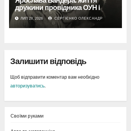
Ярослава Бандера: життя
дружини провідника ОУН і
самостійної діячки
ЛИП 28, 2026
СЕРГІЄНКО ОЛЕКСАНДР
Залишити відповідь
Щоб відправити коментар вам необхідно
авторизуватись
.
Cвоїми руками