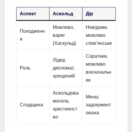
Аспект
Аскольд
Дір
Можливо,
Невідоме,
Походженн
варяг
можливо
я
(Хаскульд)
слов’янське
Соратник,
Лідер,
можливо
Роль
дипломат,
воєначальн
хрещений
ик
Аскольдова
Менш
могила,
Спадщина
задокумент
християнст
ована
во