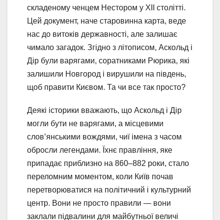
складеному ченцем Нестором у XII столітті.
Цей документ, наче старовинна карта, веде
нас до витоків державності, але залишає
чимало загадок. Згідно з літописом, Аскольд і
Дір були варягами, соратниками Рюрика, які
залишили Новгород і вирушили на південь,
щоб правити Києвом. Та чи все так просто?
Деякі історики вважають, що Аскольд і Дір
могли бути не варягами, а місцевими
слов’янськими вождями, чиї імена з часом
обросли легендами. Їхнє правління, яке
припадає приблизно на 860–882 роки, стало
переломним моментом, коли Київ почав
перетворюватися на політичний і культурний
центр. Вони не просто правили — вони
заклали підвалини для майбутньої величі