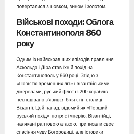
поверталися з шовком, вином і золотом.
Військові походи: Облога
Константинополя 860
року
Одним із найяскравіших епізодів правління
Аскольда і Діра став їхній похід на
Константинополь у 860 році. Згідно з
«Повістю временних літ» і візантійськими
джерелами, руський флот із 200 кораблів
несподівано з’явився біля стін столиці
Візантії. Цей напад, відомий як «Перший
руський похід», потряс імперію. Візантійці,
налякані раптовою атакою, приписали своє
спасіння чуду Богородиці, але історики