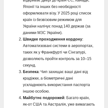
відкриває двері до країн ЄС, Канади,
Японії та інших без необхідності
оформлювати візу. У 2025 році список
країн із безвізовим режимом для
України налічує понад 140 держав (за
даними МЗС України).
Швидке проходження кордону
:
Автоматизовані системи в аеропортах,
таких як у Франкфурті чи Сінгапурі,
дозволяють пройти контроль за 10–15
секунд.
Безпека
: Чип захищає ваші дані від
крадіжки, а біометричні дані
ускладнюють використання паспорта
іншою особою.
Майбутнє подорожей
: Багато країн,
як-от США та Австралія, уже вимагають