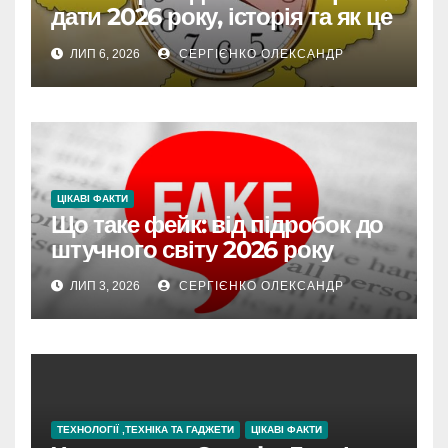
дати 2026 року, історія та як це
впливає на життя
ЛИП 6, 2026
СЕРГІЄНКО ОЛЕКСАНДР
ЦІКАВІ ФАКТИ
Що таке фейк: від підробок до
штучного світу 2026 року
ЛИП 3, 2026
СЕРГІЄНКО ОЛЕКСАНДР
ТЕХНОЛОГІЇ ,ТЕХНІКА ТА ГАДЖЕТИ
ЦІКАВІ ФАКТИ