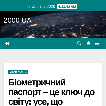
Перейти
Пт. Сер 7th, 2026
4:33:43 AM
до
вмісту
2000 UA
ЦІКАВІ ФАКТИ
Біометричний
паспорт – це ключ до
світу: усе, що