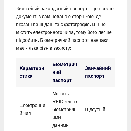
Звичайний закордонний паспорт – це просто
документ із ламінованою сторінкою, де
вказані ваші дані та є фотографія. Він не
містить електронного чипа, тому його легше
підробити. Біометричний паспорт, навпаки,
має кілька рівнів захисту:
Біометрич
Характери
Звичайний
ний
стика
паспорт
паспорт
Містить
RFID-чип із
Електронни
біометричн
Відсутній
й чип
ими
даними