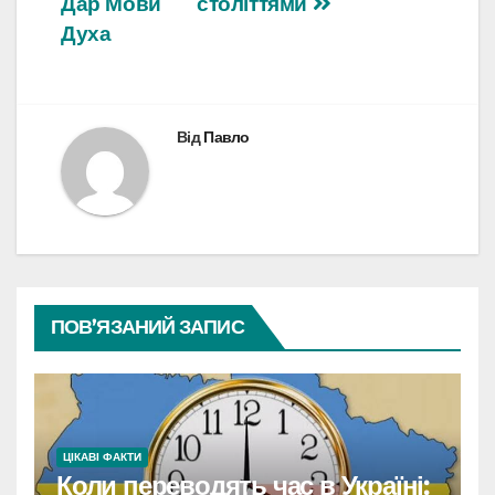
Дар Мови
століттями
Духа
Від
Павло
ПОВ’ЯЗАНИЙ ЗАПИС
ЦІКАВІ ФАКТИ
Коли переводять час в Україні: