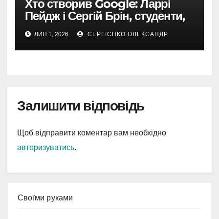
Хто створив Google: Ларрі
Пейдж і Сергій Брін, студенти,
чия ідея підкорила інтернет
ЛИП 1, 2026
СЕРГІЄНКО ОЛЕКСАНДР
Залишити відповідь
Щоб відправити коментар вам необхідно
авторизуватись
.
Cвоїми руками