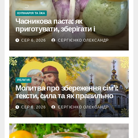
КУЛІНАРІЯ ТА ЇЖА
Часникова паста: як
приготувати, зберігати і
розкрити весь смак
СЕР 6, 2026
СЕРГІЄНКО ОЛЕКСАНДР
РЕЛІГІЯ
Молитва про збереження сім’ї:
тексти, сила та як правильно
читати
СЕР 6, 2026
СЕРГІЄНКО ОЛЕКСАНДР