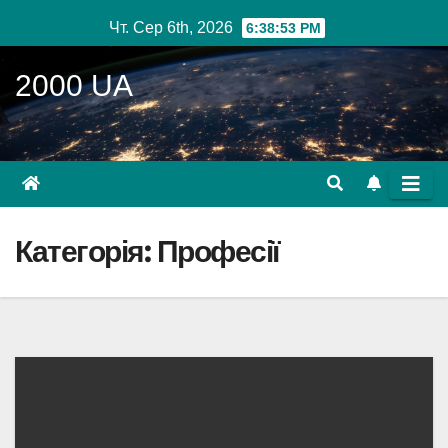
Перейти
Чт. Сер 6th, 2026
6:38:54 PM
до
вмісту
2000 UA
Категорія:
Професії