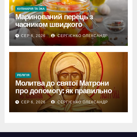
КУЛІНАРІЯ ТА ЇЖА
Маринований перець з
часником швидкого
приготування
СЕР 6, 2026
СЕРГІЄНКО ОЛЕКСАНДР
РЕЛІГІЯ
Молитва до святої Матрони
про допомогу: як правильно
звертатися
СЕР 6, 2026
СЕРГІЄНКО ОЛЕКСАНДР