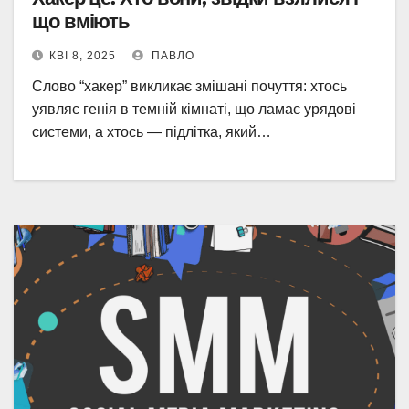
що вміють
КВІ 8, 2025
ПАВЛО
Слово “хакер” викликає змішані почуття: хтось
уявляє генія в темній кімнаті, що ламає урядові
системи, а хтось — підлітка, який…