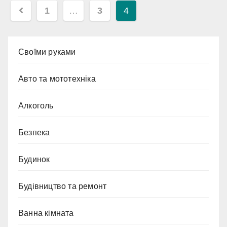
Пагінація
1
…
3
4
записів
Cвоїми руками
Авто та мототехніка
Алкоголь
Безпека
Будинок
Будівництво та ремонт
Ванна кімната