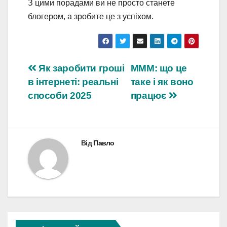
З цими порадами ви не просто станете
блогером, а зробите це з успіхом.
Навігація
Як заробити гроші
МММ: що це
в інтернеті: реальні
таке і як воно
записів
способи 2025
працює
Від
Павло