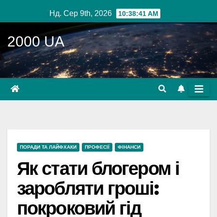
Перейти
Нд. Сер 9th, 2026
10:38:42 AM
до
вмісту
2000 UA
ПОРАДИ ТА ЛАЙФХАКИ
ПРОФЕСІЇ
ФІНАНСИ
Як стати блогером і
заробляти гроші:
покроковий гід