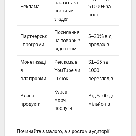
платять за
Реклама
$1000+ за
пости чи
пост
згадки
Посилання
Партнерськ
5–20% від
на товари з
і програми
продажів
відсотком
Монетизаці
Реклама в
$1–$5 за
я
YouTube чи
1000
платформи
TikTok
переглядів
Курси,
Власні
Від $100 до
мерч,
продукти
мільйонів
послуги
Починайте з малого, а з ростом аудиторії