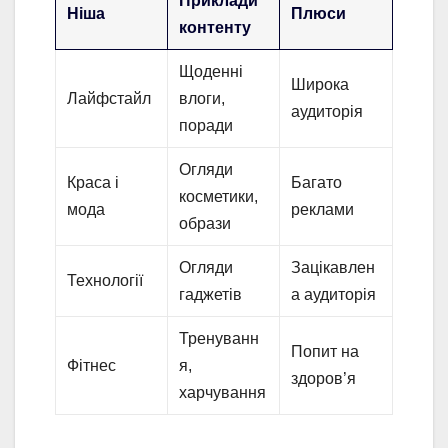
Приклади
Ніша
Плюси
контенту
Щоденні
Широка
Лайфстайл
влоги,
аудиторія
поради
Огляди
Краса і
Багато
косметики,
мода
реклами
образи
Огляди
Зацікавлен
Технології
гаджетів
а аудиторія
Тренуванн
Попит на
Фітнес
я,
здоров’я
харчування