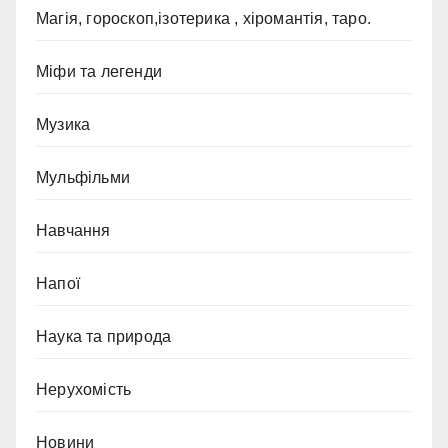
Магія, гороскоп,ізотерика , хіромантія, таро.
Міфи та легенди
Музика
Мульфільми
Навчання
Напої
Наука та природа
Нерухомість
Новини