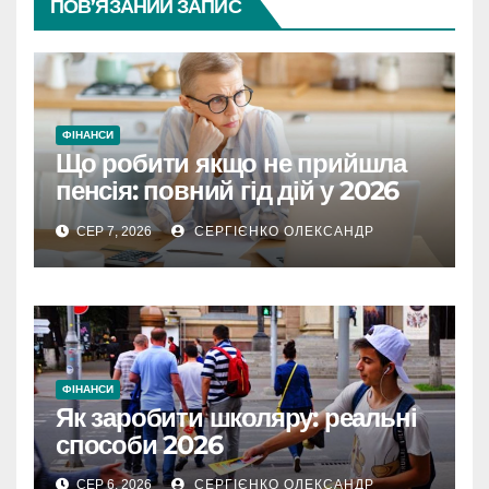
ПОВ’ЯЗАНИЙ ЗАПИС
ФІНАНСИ
Що робити якщо не прийшла
пенсія: повний гід дій у 2026
році
СЕР 7, 2026
СЕРГІЄНКО ОЛЕКСАНДР
ФІНАНСИ
Як заробити школяру: реальні
способи 2026
СЕР 6, 2026
СЕРГІЄНКО ОЛЕКСАНДР