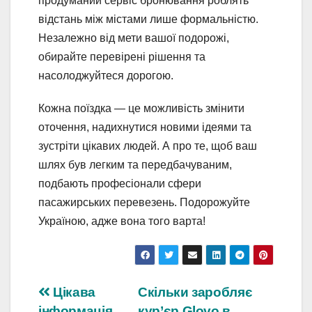
продуманий сервіс бронювання роблять
відстань між містами лише формальністю.
Незалежно від мети вашої подорожі,
обирайте перевірені рішення та
насолоджуйтеся дорогою.
Кожна поїздка — це можливість змінити
оточення, надихнутися новими ідеями та
зустріти цікавих людей. А про те, щоб ваш
шлях був легким та передбачуваним,
подбають професіонали сфери
пасажирських перевезень. Подорожуйте
Україною, адже вона того варта!
Навігація
Цікава
Скільки заробляє
інформація
кур’єр Glovo в