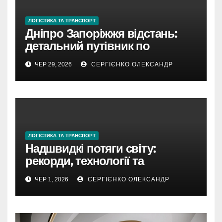
ЛОГІСТИКА ТА ТРАНСПОРТ
Дніпро Запоріжжя відстань:
детальний путівник по
маршруту, транспорту та
ЧЕР 29, 2026
СЕРГІЄНКО ОЛЕКСАНДР
практичним нюансам у 2026
році
ЛОГІСТИКА ТА ТРАНСПОРТ
Надшвидкі потяги світу:
рекорди, технології та
подорожі майбутнього
ЧЕР 1, 2026
СЕРГІЄНКО ОЛЕКСАНДР