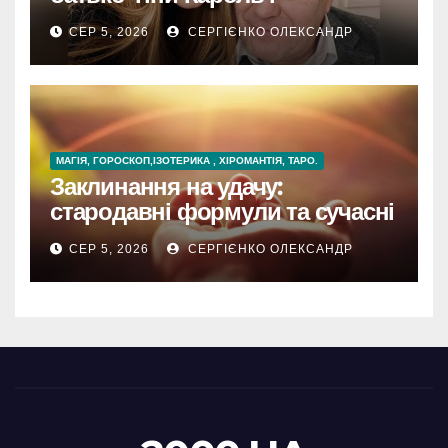
доброволець ТрО
СЕР 5, 2026
СЕРГІЄНКО ОЛЕКСАНДР
МАГІЯ, ГОРОСКОП,ІЗОТЕРИКА , ХІРОМАНТІЯ, ТАРО.
Заклинання на удачу:
стародавні формули та сучасні
секрети везіння
СЕР 5, 2026
СЕРГІЄНКО ОЛЕКСАНДР