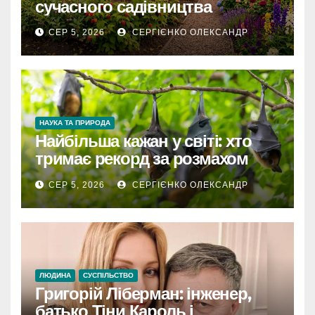
сучасного садівництва
СЕР 5, 2026
СЕРГІЄНКО ОЛЕКСАНДР
НАУКА ТА ПРИРОДА
Найбільша кажан у світі: хто
тримає рекорд за розмахом
крил
СЕР 5, 2026
СЕРГІЄНКО ОЛЕКСАНДР
ЛЮДИНА
СУСПІЛЬСТВО
Григорій Ліберман: інженер,
батько Тіни Кароль і