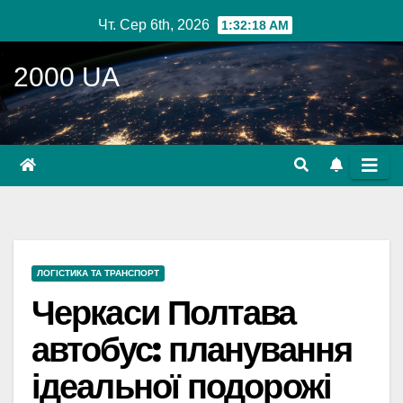
Перейти
Чт. Сер 6th, 2026
1:32:19 AM
до
вмісту
2000 UA
ЛОГІСТИКА ТА ТРАНСПОРТ
Черкаси Полтава
автобус: планування
ідеальної подорожі