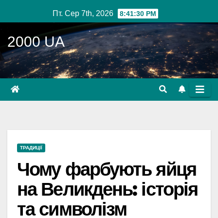
Перейти
Пт. Сер 7th, 2026
8:41:31 PM
до
вмісту
2000 UA
ТРАДИЦІЇ
Чому фарбують яйця
на Великдень: історія
та символізм