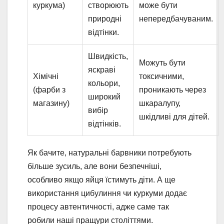
куркума)
створюють
може бути
природні
непередбачуваним.
відтінки.
Швидкість,
Можуть бути
яскраві
Хімічні
токсичними,
кольори,
(фарби з
проникають через
широкий
магазину)
шкаралупу,
вибір
шкідливі для дітей.
відтінків.
Як бачите, натуральні барвники потребують
більше зусиль, але вони безпечніші,
особливо якщо яйця їстимуть діти. А ще
використання цибулиння чи куркуми додає
процесу автентичності, адже саме так
робили наші пращури століттями.