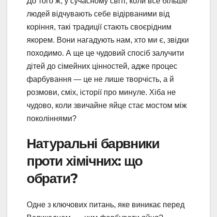
До того ж, у сучасному світі, коли все більше
людей відчувають себе відірваними від
коріння, такі традиції стають своєрідним
якорем. Вони нагадують нам, хто ми є, звідки
походимо. А ще це чудовий спосіб залучити
дітей до сімейних цінностей, адже процес
фарбування — це не лише творчість, а й
розмови, сміх, історії про минуле. Хіба не
чудово, коли звичайне яйце стає мостом між
поколіннями?
Натуральні барвники
проти хімічних: що
обрати?
Одне з ключових питань, яке виникає перед