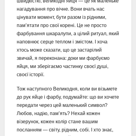
швидкістю, великодні яйця — це як маленьке
нагадування про вічне. Вони вчать нас
цінувати момент, бути разом із рідними,
пам’ятати про свої корені. Це не просто
фарбування шкаралупи, а цілий ритуал, який
наповнює серце теплом і змістом. І хоча
хтось може сказати, що це застарілий
звичай, я переконана: доки ми фарбуємо
яйця, ми зберігаємо частинку своєї душі,
своєї історії.
Тож наступного Великодня, коли ви візьмете
до рук яйце і фарбу, подумайте: що ви хочете
передати через цей маленький символ?
Любов, надію, пам’ять? Нехай кожен
візерунок, кожен колір стане вашим
посланням — світу, рідним, собі. І хто знає,