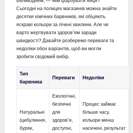
Великоднем, — чим фарбувати яйця?
Сьогодні на полицях магазинів можна знайти
десятки хімічних барвників, які обіцяють
яскраві кольори за лічені хвилини. Але чи
варто жертвувати здоров’ям заради
швидкості? Давайте розберемо переваги та
недоліки обох варіантів, щоб ви могли
зробити свідомий вибір.
Тип
Переваги
Недоліки
барвника
Екологічні,
безпечні
Процес займає
Натуральні
для
більше часу,
(цибулиння,
здоров’я,
кольори менш
буряк,
доступні,
насичені, результат