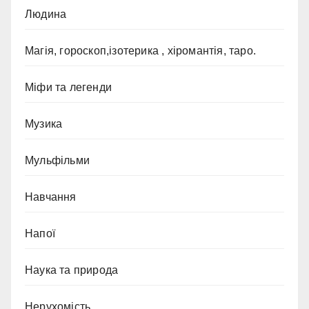
Людина
Магія, гороскоп,ізотерика , хіромантія, таро.
Міфи та легенди
Музика
Мульфільми
Навчання
Напої
Наука та природа
Нерухомість