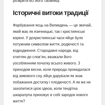
розкрити всі його таємниці.
Історичні витоки традиції
Фарбування яєць на Великдень — це звичай,
який має як язичницькі, так і християнські
корені. У дохристиянські часи яйце було
потужним символом життя, родючості та
відродження. Стародавні народи, від
єгиптян до слов’ян, вважали його
уособленням початку всього живого. З
приходом весни, коли природа прокидалася
від зимового сну, яйця дарували як знак
побажання достатку і плодючості. А як же не
захопитися цією ідеєю, коли тендітна
шкаралупа приховує в собі зародок нового
життя?