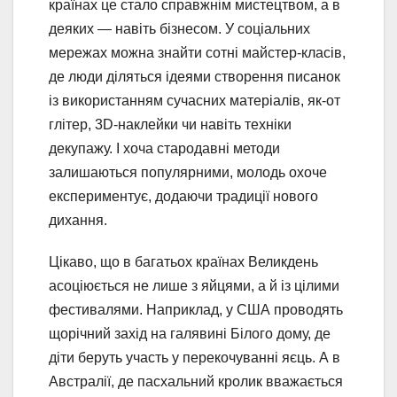
країнах це стало справжнім мистецтвом, а в
деяких — навіть бізнесом. У соціальних
мережах можна знайти сотні майстер-класів,
де люди діляться ідеями створення писанок
із використанням сучасних матеріалів, як-от
глітер, 3D-наклейки чи навіть техніки
декупажу. І хоча стародавні методи
залишаються популярними, молодь охоче
експериментує, додаючи традиції нового
дихання.
Цікаво, що в багатьох країнах Великдень
асоціюється не лише з яйцями, а й із цілими
фестивалями. Наприклад, у США проводять
щорічний захід на галявині Білого дому, де
діти беруть участь у перекочуванні яєць. А в
Австралії, де пасхальний кролик вважається