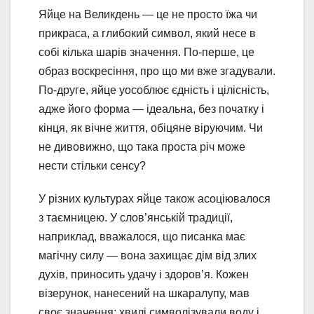
Яйце на Великдень — це не просто їжа чи
прикраса, а глибокий символ, який несе в
собі кілька шарів значення. По-перше, це
образ воскресіння, про що ми вже згадували.
По-друге, яйце уособлює єдність і цілісність,
адже його форма — ідеальна, без початку і
кінця, як вічне життя, обіцяне віруючим. Чи
не дивовижно, що така проста річ може
нести стільки сенсу?
У різних культурах яйце також асоціювалося
з таємницею. У слов’янській традиції,
наприклад, вважалося, що писанка має
магічну силу — вона захищає дім від злих
духів, приносить удачу і здоров’я. Кожен
візерунок, нанесений на шкаралупу, мав
своє значення: хвилі символізували воду і