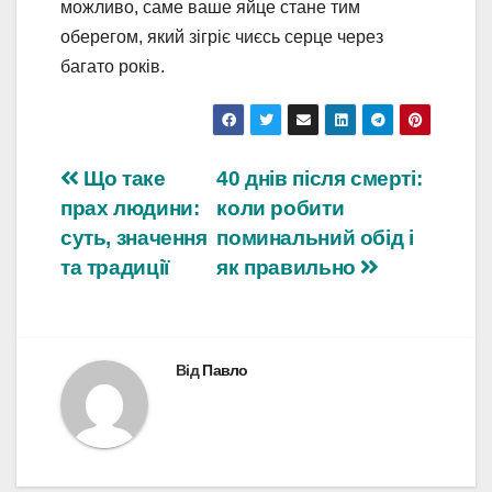
можливо, саме ваше яйце стане тим
оберегом, який зігріє чиєсь серце через
багато років.
Навігація
Що таке
40 днів після смерті:
прах людини:
коли робити
записів
суть, значення
поминальний обід і
та традиції
як правильно
Від
Павло