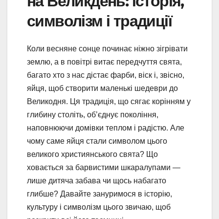
на Великдень: історія,
символізм і традиції
Коли весняне сонце починає ніжно зігрівати
землю, а в повітрі витає передчуття свята,
багато хто з нас дістає фарби, віск і, звісно,
яйця, щоб створити маленькі шедеври до
Великодня. Ця традиція, що сягає корінням у
глибину століть, об’єднує покоління,
наповнюючи домівки теплом і радістю. Але
чому саме яйця стали символом цього
великого християнського свята? Що
ховається за барвистими шкаралупами —
лише дитяча забава чи щось набагато
глибше? Давайте зануримося в історію,
культуру і символізм цього звичаю, щоб