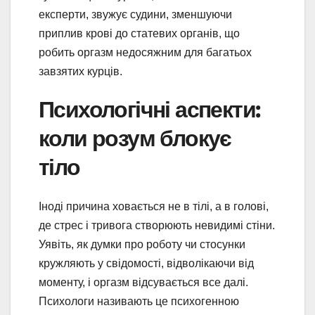
експерти, звужує судини, зменшуючи
приплив крові до статевих органів, що
робить оргазм недосяжним для багатьох
завзятих курців.
Психологічні аспекти:
коли розум блокує
тіло
Іноді причина ховається не в тілі, а в голові,
де стрес і тривога створюють невидимі стіни.
Уявіть, як думки про роботу чи стосунки
кружляють у свідомості, відволікаючи від
моменту, і оргазм відсувається все далі.
Психологи називають це психогенною