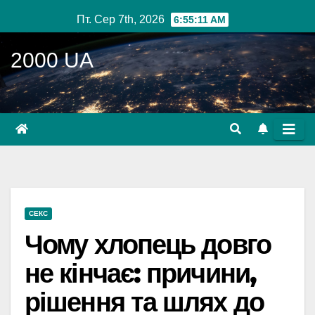
Перейти
Пт. Сер 7th, 2026
6:55:12 AM
до
вмісту
2000 UA
СЕКС
Чому хлопець довго
не кінчає: причини,
рішення та шлях до