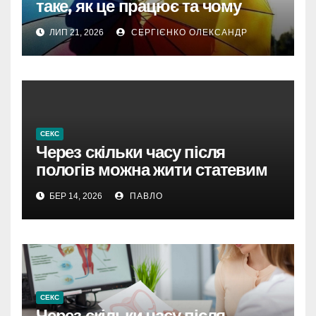
таке, як це працює та чому
тема не сходить з вуст
ЛИП 21, 2026
СЕРГІЄНКО ОЛЕКСАНДР
СЕКС
Через скільки часу після
пологів можна жити статевим
життям?
БЕР 14, 2026
ПАВЛО
СЕКС
Через скільки часу після