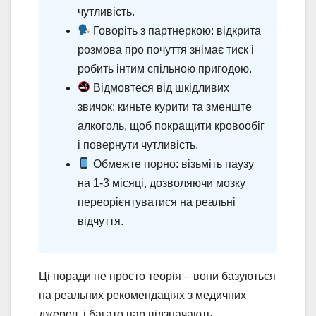
чутливість.
Говоріть з партнеркою: відкрита
розмова про почуття знімає тиск і
робить інтим спільною пригодою.
Відмовтеся від шкідливих
звичок: киньте курити та зменште
алкоголь, щоб покращити кровообіг
і повернути чутливість.
Обмежте порно: візьміть паузу
на 1-3 місяці, дозволяючи мозку
переорієнтуватися на реальні
відчуття.
Ці поради не просто теорія – вони базуються
на реальних рекомендаціях з медичних
джерел, і багато пар відзначають