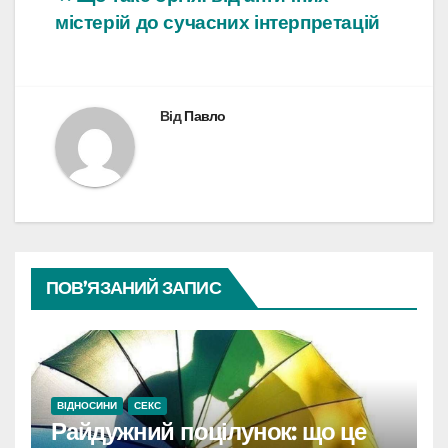
Навігація
містерій до сучасних інтерпретацій
записів
Від
Павло
ПОВ’ЯЗАНИЙ ЗАПИС
ВІДНОСИНИ
СЕКС
Райдужний поцілунок: що це