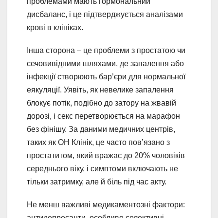
проблемами мають гормональний
дисбаланс, і це підтверджується аналізами
крові в клініках.
Інша сторона – це проблеми з простатою чи
сечовивідними шляхами, де запалення або
інфекції створюють бар’єри для нормальної
еякуляції. Уявіть, як невелике запалення
блокує потік, подібно до затору на жвавій
дорозі, і секс перетворюється на марафон
без фінішу. За даними медичних центрів,
таких як ОН Клінік, це часто пов’язано з
простатитом, який вражає до 20% чоловіків
середнього віку, і симптоми включають не
тільки затримку, але й біль під час акту.
Не менш важливі медикаментозні фактори:
антидепресанти, особливо селективні