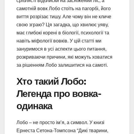
сріблясті відблиски на засніжений ліс, а
самотній вовк Лобо стоїть на пагорбі, його
виття розрізає тишу. Але чому він не кличе
свою зграю? Ця загадка, що хвилює уяву,
має глибокі корені в біології, психології та
навіть міфології вовків. У цій статті ми
зануримося в усі аспекти цього питання,
розкриваючи причини, які можуть ховатися
за рішенням Лобо залишитися на самоті.
Хто такий Лобо:
Легенда про вовка-
одинака
Лобо – не просто ім’я, а символ. У книзі
Ернеста Сетона-Томпсона “Дикі тварини,