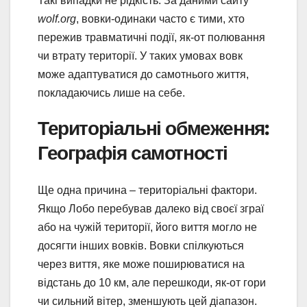
Такі випадки не рідкість. За даними сайту
wolf.org
, вовки-одинаки часто є тими, хто
пережив травматичні події, як-от полювання
чи втрату території. У таких умовах вовк
може адаптуватися до самотнього життя,
покладаючись лише на себе.
Територіальні обмеження:
Географія самотності
Ще одна причина – територіальні фактори.
Якщо Лобо перебував далеко від своєї зграї
або на чужій території, його виття могло не
досягти інших вовків. Вовки спілкуються
через виття, яке може поширюватися на
відстань до 10 км, але перешкоди, як-от гори
чи сильний вітер, зменшують цей діапазон.