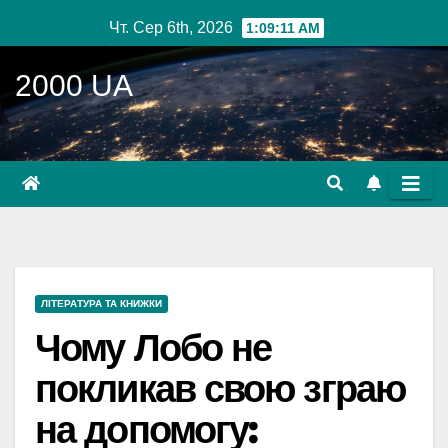
Перейти
Чт. Сер 6th, 2026
1:09:12 AM
до
вмісту
2000 UA
ЛІТЕРАТУРА ТА КНИЖКИ
Чому Лобо не
покликав свою зграю
на допомогу: