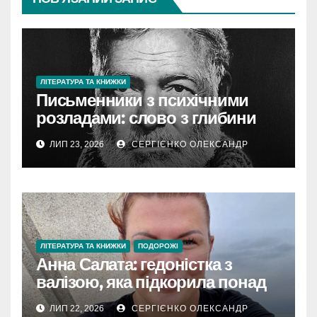
ЛІТЕРАТУРА ТА КНИЖКИ
Письменники з психічними
розладами: слово з глибини
болю
ЛИП 23, 2026
СЕРГІЄНКО ОЛЕКСАНДР
ЛІТЕРАТУРА ТА КНИЖКИ
ПОДОРОЖІ
Анна Салата: гедоністка з
валізою, яка підкорила понад
60 країн
ЛИП 22, 2026
СЕРГІЄНКО ОЛЕКСАНДР