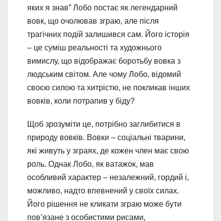
яких я знав” Лобо постає як легендарний
вовк, що очолював зграю, але після
трагічних подій залишився сам. Його історія
– це суміш реальності та художнього
вимислу, що відображає боротьбу вовка з
людським світом. Але чому Лобо, відомий
своєю силою та хитрістю, не покликав інших
вовків, коли потрапив у біду?
Щоб зрозуміти це, потрібно заглибитися в
природу вовків. Вовки – соціальні тварини,
які живуть у зграях, де кожен член має свою
роль. Однак Лобо, як ватажок, мав
особливий характер – незалежний, гордий і,
можливо, надто впевнений у своїх силах.
Його рішення не кликати зграю може бути
пов’язане з особистими рисами,