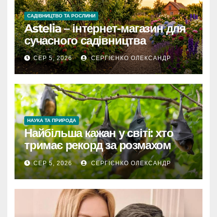
САДІВНИЦТВО ТА РОСЛИНИ
Astelia – інтернет-магазин для
сучасного садівництва
СЕР 5, 2026
СЕРГІЄНКО ОЛЕКСАНДР
НАУКА ТА ПРИРОДА
Найбільша кажан у світі: хто
тримає рекорд за розмахом
крил
СЕР 5, 2026
СЕРГІЄНКО ОЛЕКСАНДР