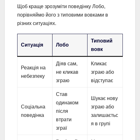
Щоб краще зрозуміти поведінку Лобо,
порівняймо його з типовими вовками в
різних ситуаціях.
Типовий
Ситуація
Лобо
вовк
Діяв сам,
Кликає
Реакція на
не кликав
зграю або
небезпеку
зграю
відступає
Став
Шукає нову
одинаком
Соціальна
зграю або
після
поведінка
залишаєтьс
втрати
я в групі
зграї