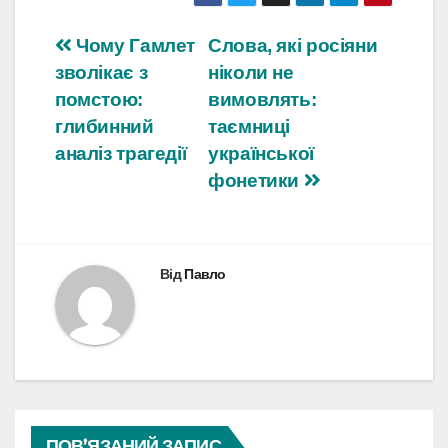
Навігація
Чому Гамлет
Слова, які росіяни
зволікає з
ніколи не
записів
помстою:
вимовлять:
глибинний
таємниці
аналіз трагедії
української
фонетики
Від
Павло
ПОВ’ЯЗАНИЙ ЗАПИС