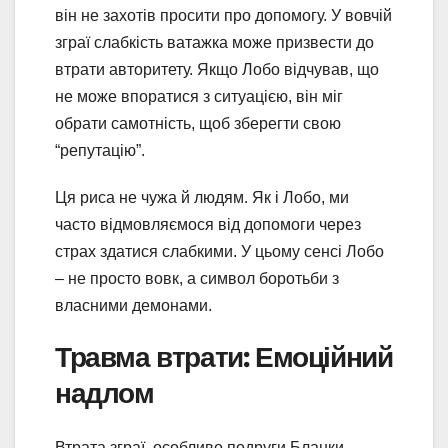
він не захотів просити про допомогу. У вовчій
зграї слабкість ватажка може призвести до
втрати авторитету. Якщо Лобо відчував, що
не може впоратися з ситуацією, він міг
обрати самотність, щоб зберегти свою
“репутацію”.
Ця риса не чужа й людям. Як і Лобо, ми
часто відмовляємося від допомоги через
страх здатися слабкими. У цьому сенсі Лобо
– не просто вовк, а символ боротьби з
власними демонами.
Травма втрати: Емоційний
надлом
Втрата зграї, особливо подруги Бланки,