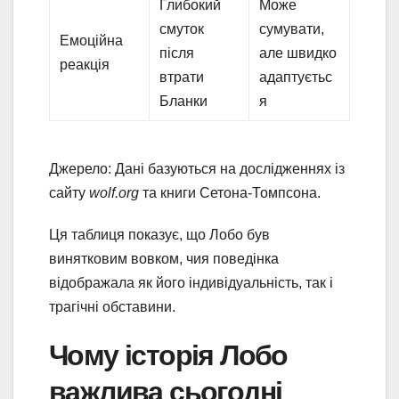
Глибокий
Може
смуток
сумувати,
Емоційна
після
але швидко
реакція
втрати
адаптуєтьс
Бланки
я
Джерело: Дані базуються на дослідженнях із
сайту
wolf.org
та книги Сетона-Томпсона.
Ця таблиця показує, що Лобо був
винятковим вовком, чия поведінка
відображала як його індивідуальність, так і
трагічні обставини.
Чому історія Лобо
важлива сьогодні