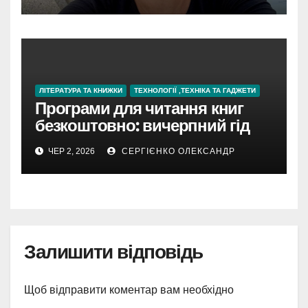
ЛІТЕРАТУРА ТА КНИЖКИ
ТЕХНОЛОГІЇ ,ТЕХНІКА ТА ГАДЖЕТИ
Програми для читання книг
безкоштовно: вичерпний гід
для початківців і просунутих
ЧЕР 2, 2026
СЕРГІЄНКО ОЛЕКСАНДР
читачів
Залишити відповідь
Щоб відправити коментар вам необхідно