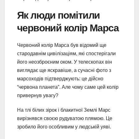
Як люди помітили
червоний колір Марса
Червоний колір Марса був відомий ще
стародавнім цивілізаціям, які спостерігали
його неозброєним оком. У телескопах він
виглядає ще яскравіше, а сучасні фото з
марсоходів підтверджують: це дійсно
“червона планета”. Але чому саме цей колір
привернув увагу?
На тлі білих зірок і блакитної Землі Марс
вирізнявся своєю рудуватою плямою. Це
зробило його особливим у людській уяві.