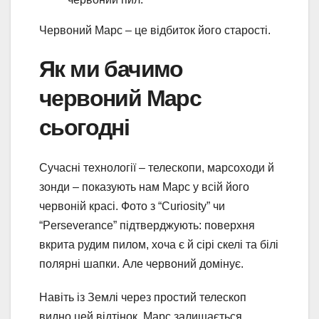
Червоний Марс – це відбиток його старості.
Як ми бачимо
червоний Марс
сьогодні
Сучасні технології – телескопи, марсоходи й
зонди – показують нам Марс у всій його
червоній красі. Фото з “Curiosity” чи
“Perseverance” підтверджують: поверхня
вкрита рудим пилом, хоча є й сірі скелі та білі
полярні шапки. Але червоний домінує.
Навіть із Землі через простий телескоп
видно цей відтінок. Марс залишається