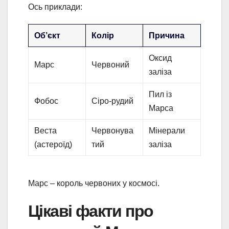
Ось приклади:
Об’єкт
Колір
Причина
Оксид
Марс
Червоний
заліза
Пил із
Фобос
Сіро-рудий
Марса
Веста
Червонува
Мінерали
(астероїд)
тий
заліза
Марс – король червоних у космосі.
Цікаві факти про