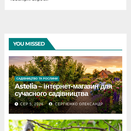
YOU MISSED
САДІВНИЦТВО ТА РОСЛИНИ
Astelia – інтернет-магазин для
сучасного садівництва
СЕР 5, 2026
СЕРГІЄНКО ОЛЕКСАНДР