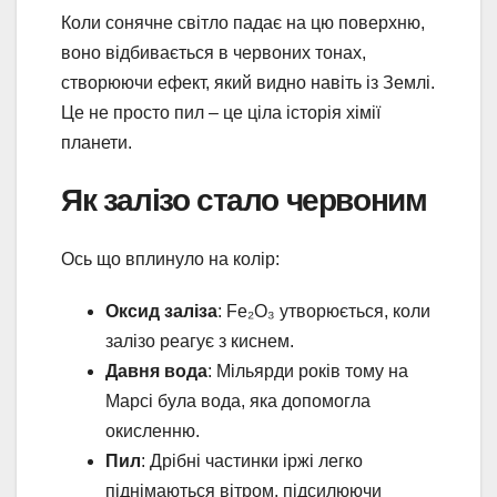
Коли сонячне світло падає на цю поверхню,
воно відбивається в червоних тонах,
створюючи ефект, який видно навіть із Землі.
Це не просто пил – це ціла історія хімії
планети.
Як залізо стало червоним
Ось що вплинуло на колір:
Оксид заліза
: Fe₂O₃ утворюється, коли
залізо реагує з киснем.
Давня вода
: Мільярди років тому на
Марсі була вода, яка допомогла
окисленню.
Пил
: Дрібні частинки іржі легко
піднімаються вітром, підсилюючи