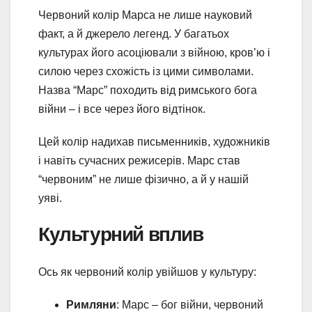
Червоний колір Марса не лише науковий
факт, а й джерело легенд. У багатьох
культурах його асоціювали з війною, кров’ю і
силою через схожість із цими символами.
Назва “Марс” походить від римського бога
війни – і все через його відтінок.
Цей колір надихав письменників, художників
і навіть сучасних режисерів. Марс став
“червоним” не лише фізично, а й у нашій
уяві.
Культурний вплив
Ось як червоний колір увійшов у культуру:
Римляни
: Марс – бог війни, червоний