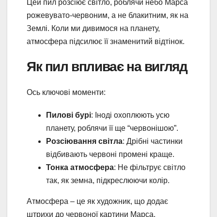
Цей пил розсіює світло, роблячи небо Марса
рожевувато-червоним, а не блакитним, як на
Землі. Коли ми дивимося на планету,
атмосфера підсилює її знаменитий відтінок.
Як пил впливає на вигляд
Ось ключові моменти:
Пилові бурі
: Іноді охоплюють усю
планету, роблячи її ще “червонішою”.
Розсіювання світла
: Дрібні частинки
відбивають червоні промені краще.
Тонка атмосфера
: Не фільтрує світло
так, як земна, підкреслюючи колір.
Атмосфера – це як художник, що додає
штрихи до червоної картини Марса.