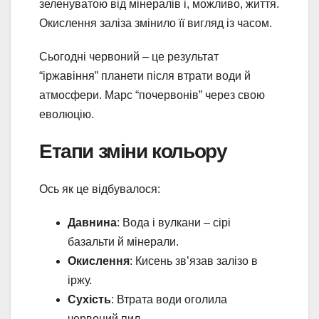
зеленуватою від мінералів і, можливо, життя.
Окислення заліза змінило її вигляд із часом.
Сьогодні червоний – це результат
“іржавіння” планети після втрати води й
атмосфери. Марс “почервонів” через свою
еволюцію.
Етапи зміни кольору
Ось як це відбувалося:
Давнина
: Вода і вулкани – сірі
базальти й мінерали.
Окислення
: Кисень зв’язав залізо в
іржу.
Сухість
: Втрата води оголила
червоний пил.