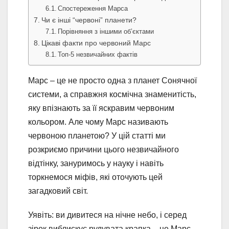
Спостереження Марса
Чи є інші “червоні” планети?
Порівняння з іншими об’єктами
Цікаві факти про червоний Марс
Топ-5 незвичайних фактів
Марс – це не просто одна з планет Сонячної
системи, а справжня космічна знаменитість,
яку впізнають за її яскравим червоним
кольором. Але чому Марс називають
червоною планетою? У цій статті ми
розкриємо причини цього незвичайного
відтінку, зануримось у науку і навіть
торкнемося міфів, які оточують цей
загадковий світ.
Уявіть: ви дивитеся на нічне небо, і серед
зірок виблискує рудувата крапка – це Марс,