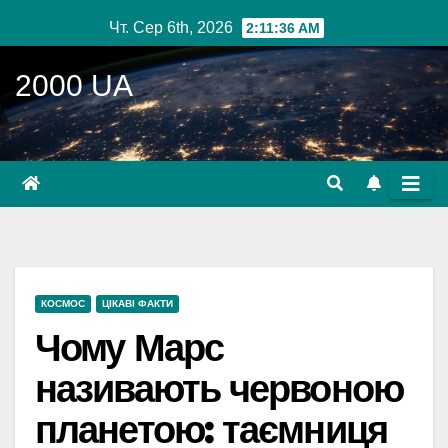
Перейти
Чт. Сер 6th, 2026
2:11:38 AM
до
вмісту
2000 UA
КОСМОС
ЦІКАВІ ФАКТИ
Чому Марс
називають червоною
планетою: таємниця