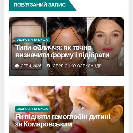
ПОВ’ЯЗАНИЙ ЗАПИС
ЗДОРОВ’Я ТА КРАСА
Типи обличчя: як точно
визначити форму і підібрати
стиль
СЕР 4, 2026
СЕРГІЄНКО ОЛЕКСАНДР
ЗДОРОВ’Я ТА КРАСА
Як підняти гемоглобін дитині
за Комаровським