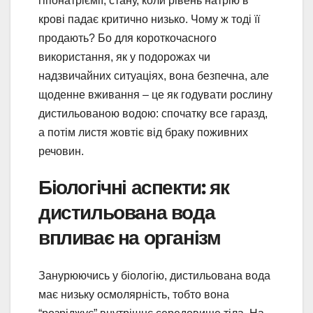
гіпонатріємії, стану, коли рівень натрію в
крові падає критично низько. Чому ж тоді її
продають? Бо для короткочасного
використання, як у подорожах чи
надзвичайних ситуаціях, вона безпечна, але
щоденне вживання – це як годувати рослину
дистильованою водою: спочатку все гаразд,
а потім листя жовтіє від браку поживних
речовин.
Біологічні аспекти: як
дистильована вода
впливає на організм
Занурюючись у біологію, дистильована вода
має низьку осмолярність, тобто вона