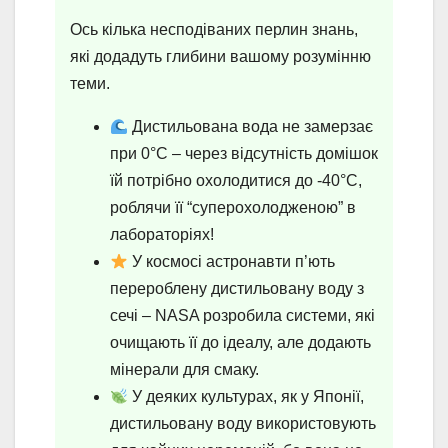
Ось кілька несподіваних перлин знань,
які додадуть глибини вашому розумінню
теми.
Дистильована вода не замерзає
при 0°C – через відсутність домішок
їй потрібно охолодитися до -40°C,
роблячи її “суперохолодженою” в
лабораторіях!
У космосі астронавти п’ють
перероблену дистильовану воду з
сечі – NASA розробила системи, які
очищають її до ідеалу, але додають
мінерали для смаку.
У деяких культурах, як у Японії,
дистильовану воду використовують