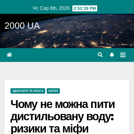
Перейти
Чт. Сер 6th, 2026
2:52:40 PM
до
вмісту
2000 UA
ЗДОРОВ’Я ТА КРАСА
НАПОЇ
Чому не можна пити
дистильовану воду:
ризики та міфи