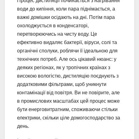
Процес дистиляції починається з нагрівання
води до кипіння, коли пара піднімається, а
важкі домішки осідають на дні. Потім пара
охолоджується в конденсаторі,
перетворюючись на чисту воду. Це
ефективно видаляє бактерії, віруси, солі та
органічні сполуки, роблячи її ідеальною для
технічних потреб. Але ось цікавий нюанс: у
деяких регіонах, як у тропічних країнах з
високою вологістю, дистиляцію поєднують з
додатковими фільтрами, щоб уникнути
контамінації від повітря. Ви не повірите, але
в промислових масштабах цей процес може
бути енерговитратним, споживаючи стільки
електрики, скільки ціле домогосподарство за
день.