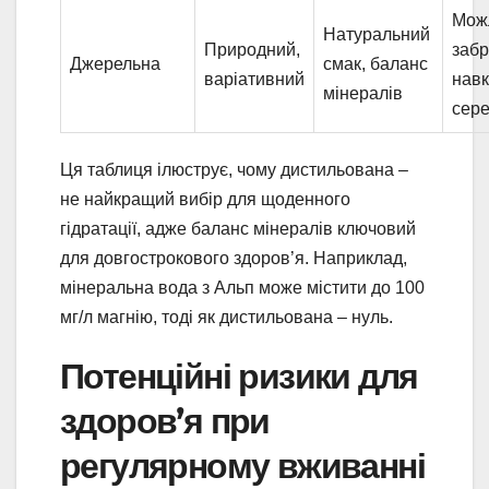
Мож
Натуральний
Природний,
забр
Джерельна
смак, баланс
варіативний
нав
мінералів
сер
Ця таблиця ілюструє, чому дистильована –
не найкращий вибір для щоденного
гідратації, адже баланс мінералів ключовий
для довгострокового здоров’я. Наприклад,
мінеральна вода з Альп може містити до 100
мг/л магнію, тоді як дистильована – нуль.
Потенційні ризики для
здоров’я при
регулярному вживанні