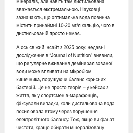
мінералів, але навіть там дистильована
вважається екстремальною. Науковці
зазначають, що оптимальна вода повинна
містити принаймні 10-20 мг/л кальцію, чого в
дистильованій просто немає.
А ось свіжий інсайт з 2025 року: недавні
дослідження в “Journal of Nutrition” виявили,
що регулярне вживання демінералізованої
води може впливати на мікробіом
кишечника, порушуючи баланс корисних
бактерій. Це не просто теорія – у кейсах з
життя, як у спортсменів-марафонців,
фіксували випадки, коли дистильована вода
посилювала втому через порушення
електролітного балансу. Тож, якщо ви фанат
чистоти, краще обирати мінералізовану