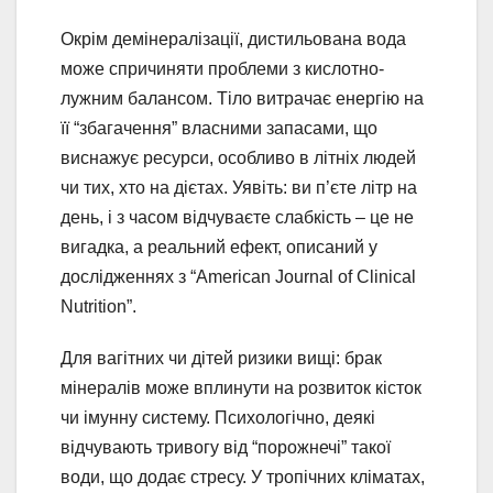
Окрім демінералізації, дистильована вода
може спричиняти проблеми з кислотно-
лужним балансом. Тіло витрачає енергію на
її “збагачення” власними запасами, що
виснажує ресурси, особливо в літніх людей
чи тих, хто на дієтах. Уявіть: ви п’єте літр на
день, і з часом відчуваєте слабкість – це не
вигадка, а реальний ефект, описаний у
дослідженнях з “American Journal of Clinical
Nutrition”.
Для вагітних чи дітей ризики вищі: брак
мінералів може вплинути на розвиток кісток
чи імунну систему. Психологічно, деякі
відчувають тривогу від “порожнечі” такої
води, що додає стресу. У тропічних кліматах,