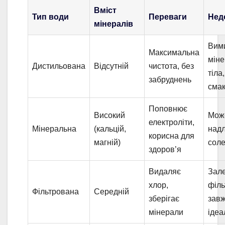
Вміст
Тип води
Переваги
Нед
мінералів
Вим
Максимальна
міне
Дистильована
Відсутній
чистота, без
тіла
забруднень
сма
Поповнює
Високий
Може
електроліти,
Мінеральна
(кальцій,
над
корисна для
магній)
сол
здоров’я
Видаляє
Зале
хлор,
філь
Фільтрована
Середній
зберігає
зав
мінерали
ідеа