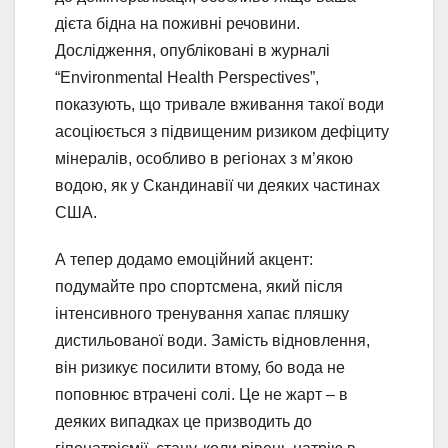
дієта бідна на поживні речовини.
Дослідження, опубліковані в журналі
“Environmental Health Perspectives”,
показують, що тривале вживання такої води
асоціюється з підвищеним ризиком дефіциту
мінералів, особливо в регіонах з м’якою
водою, як у Скандинавії чи деяких частинах
США.
А тепер додамо емоційний акцент:
подумайте про спортсмена, який після
інтенсивного тренування хапає пляшку
дистильованої води. Замість відновлення,
він ризикує посилити втому, бо вода не
поповнює втрачені солі. Це не жарт – в
деяких випадках це призводить до