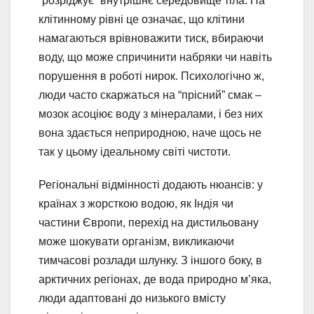
“розріджує” внутрішнє середовище тіла. На
клітинному рівні це означає, що клітини
намагаються врівноважити тиск, вбираючи
воду, що може спричинити набряки чи навіть
порушення в роботі нирок. Психологічно ж,
люди часто скаржаться на “прісний” смак –
мозок асоціює воду з мінералами, і без них
вона здається неприродною, наче щось не
так у цьому ідеальному світі чистоти.
Регіональні відмінності додають нюансів: у
країнах з жорсткою водою, як Індія чи
частини Європи, перехід на дистильовану
може шокувати організм, викликаючи
тимчасові розлади шлунку. З іншого боку, в
арктичних регіонах, де вода природно м’яка,
люди адаптовані до низького вмісту