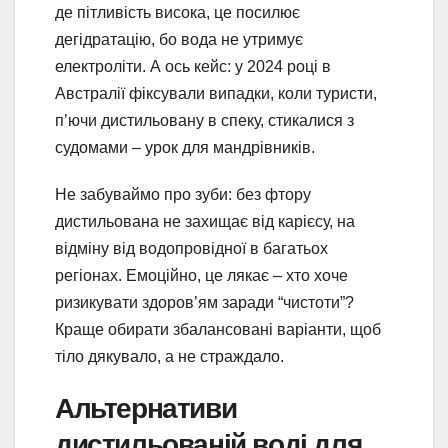
де пітливість висока, це посилює
дегідратацію, бо вода не утримує
електроліти. А ось кейс: у 2024 році в
Австралії фіксували випадки, коли туристи,
п’ючи дистильовану в спеку, стикалися з
судомами – урок для мандрівників.
Не забуваймо про зуби: без фтору
дистильована не захищає від карієсу, на
відміну від водопровідної в багатьох
регіонах. Емоційно, це лякає – хто хоче
ризикувати здоров’ям заради “чистоти”?
Краще обирати збалансовані варіанти, щоб
тіло дякувало, а не страждало.
Альтернативи
дистильованій воді для