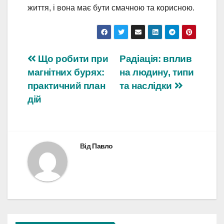
життя, і вона має бути смачною та корисною.
Навігація
Що робити при
Радіація: вплив
магнітних бурях:
на людину, типи
записів
практичний план
та наслідки
дій
Від
Павло