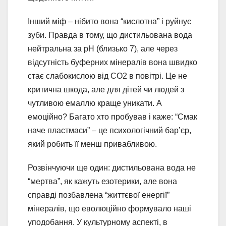
Інший міф – нібито вона “кислотна” і руйнує
зуби. Правда в тому, що дистильована вода
нейтральна за pH (близько 7), але через
відсутність буферних мінералів вона швидко
стає слабокислою від CO2 в повітрі. Це не
критична шкода, але для дітей чи людей з
чутливою емаллю краще уникати. А
емоційно? Багато хто пробував і каже: “Смак
наче пластмаси” – це психологічний бар’єр,
який робить її менш привабливою.
Розвінчуючи ще один: дистильована вода не
“мертва”, як кажуть езотерики, але вона
справді позбавлена “життєвої енергії”
мінералів, що еволюційно формувало наші
уподобання. У культурному аспекті, в