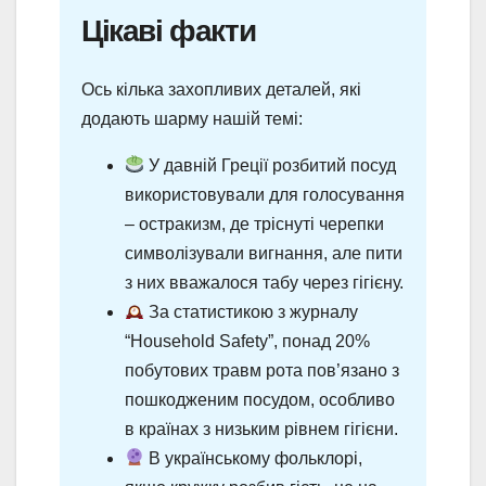
Цікаві факти
Ось кілька захопливих деталей, які
додають шарму нашій темі:
У давній Греції розбитий посуд
використовували для голосування
– остракизм, де тріснуті черепки
символізували вигнання, але пити
з них вважалося табу через гігієну.
За статистикою з журналу
“Household Safety”, понад 20%
побутових травм рота пов’язано з
пошкодженим посудом, особливо
в країнах з низьким рівнем гігієни.
В українському фольклорі,