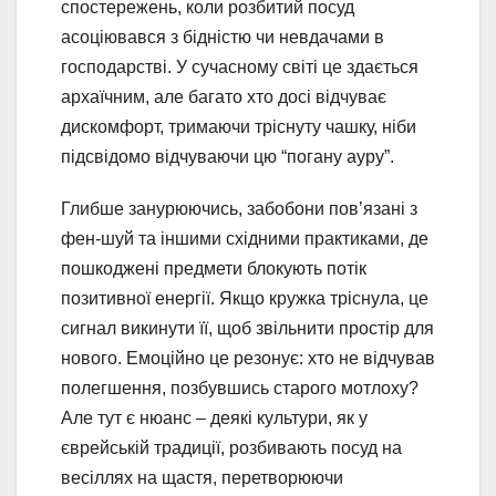
спостережень, коли розбитий посуд
асоціювався з бідністю чи невдачами в
господарстві. У сучасному світі це здається
архаїчним, але багато хто досі відчуває
дискомфорт, тримаючи тріснуту чашку, ніби
підсвідомо відчуваючи цю “погану ауру”.
Глибше занурюючись, забобони пов’язані з
фен-шуй та іншими східними практиками, де
пошкоджені предмети блокують потік
позитивної енергії. Якщо кружка тріснула, це
сигнал викинути її, щоб звільнити простір для
нового. Емоційно це резонує: хто не відчував
полегшення, позбувшись старого мотлоху?
Але тут є нюанс – деякі культури, як у
єврейській традиції, розбивають посуд на
весіллях на щастя, перетворюючи