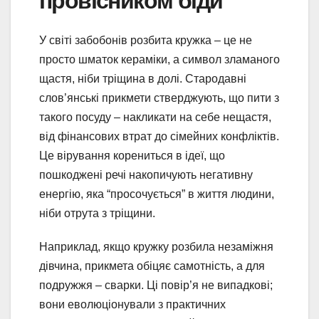
провісником біди
У світі забобонів розбита кружка – це не
просто шматок кераміки, а символ зламаного
щастя, ніби тріщина в долі. Стародавні
слов’янські прикмети стверджують, що пити з
такого посуду – накликати на себе нещастя,
від фінансових втрат до сімейних конфліктів.
Це вірування корениться в ідеї, що
пошкоджені речі накопичують негативну
енергію, яка “просочується” в життя людини,
ніби отрута з тріщини.
Наприклад, якщо кружку розбила незаміжня
дівчина, прикмета обіцяє самотність, а для
подружжя – сварки. Ці повір’я не випадкові;
вони еволюціонували з практичних