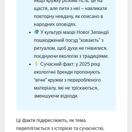
якщо кружку розбив гість, це на
щастя, але пити з неї – накликати
повторну невдачу, як описано в
народних оповідях.
У культурі маорі Нової Зеландії
пошкоджений посуд “ховають” з
ритуалом, щоб духи не гнівилися,
поєднуючи екологію з традиціями.
Сучасний факт: у 2025 році
екологічні бренди пропонують
“вічні” кружки з переробленого
матеріалу, які не тріскаються,
зменшуючи відходи.
Ці факти підкреслюють, як тема
переплітається з історією та сучасністю,