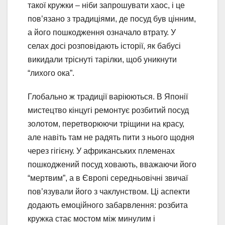
такої кружки – ніби запрошувати хаос, і це
пов’язано з традиціями, де посуд був цінним,
а його пошкодження означало втрату. У
селах досі розповідають історії, як бабусі
викидали тріснуті тарілки, щоб уникнути
“лихого ока”.
Глобально ж традиції варіюються. В Японії
мистецтво кінцугі ремонтує розбитий посуд
золотом, перетворюючи тріщини на красу,
але навіть там не радять пити з нього щодня
через гігієну. У африканських племенах
пошкоджений посуд ховають, вважаючи його
“мертвим”, а в Європі середньовічні звичаї
пов’язували його з чаклунством. Ці аспекти
додають емоційного забарвлення: розбита
кружка стає мостом між минулим і