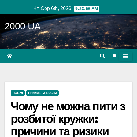
Перейти
Чт. Сер 6th, 2026
9:23:57 AM
до
вмісту
2000 UA
ПОСУД
ПРИКМЕТИ ТА СНИ
Чому не можна пити з
розбитої кружки:
причини та ризики