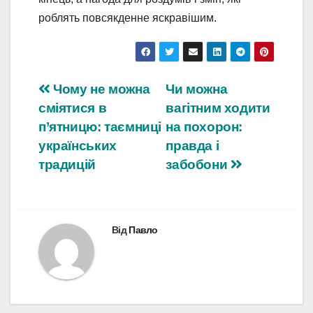
роблять повсякденне яскравішим.
Навігація
Чому не можна
Чи можна
сміятися в
вагітним ходити
записів
п’ятницю: таємниці
на похорон:
українських
правда і
традицій
забобони
Від
Павло