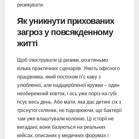
ризикувати.
Як уникнути прихованих
загроз у повсякденному
житті
Щоб ілюструвати ці ризики, розгляньмо
кілька практичних сценаріїв. Уявіть офісного
працівника, який поспіхом п’є каву з
улюбленої, але надщербленої кружки – один
необережний ковток, і ось уже поріз на губі
псує весь день. Або мати, яка дає дитині сік з
тріснутої склянки, не підозрюючи, що бактерії
там уже влаштували колонію. Ці історії не
вигадані; вони базуються на реальних
кейсах, описаних у медичних форумах і