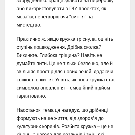
забрудненню. Краще здавати на переробку
або використовувати в DIY-проектах, як
мозаїку, перетворюючи “сміття” на
мистецтво.
Практично ж, якщо кружка тріснула, оцініть
ступінь пошкодження. Дрібна сколка?
Викиньте. Глибока тріщина? Навіть не
думайте пити. Це не тільки безпечно, але й
звільняє простір для нових речей, додаючи
свіжості в життя. Уявіть, як нова кружка стає
символом оновлення – емоційний підйом
гарантовано.
Наостанок, тема ця нагадує, що дрібниці
формують наше життя, від здоров’я до
культурних коренів. Розбита кружка – це не
кінець, а нагода для роздумів і змін, які