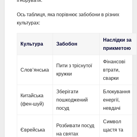
ігнорувати.
Ось таблиця, яка порівнює забобони в різних
культурах:
Наслідки за
Культура
Забобон
прикметою
Фінансові
Пити з тріснутої
Слов’янська
втрати,
кружки
сварки
Зберігати
Блокування
Китайська
пошкоджений
енергії,
(фен-шуй)
посуд
невдачі
Символ
Розбивати посуд
Єврейська
щастя та
на святах