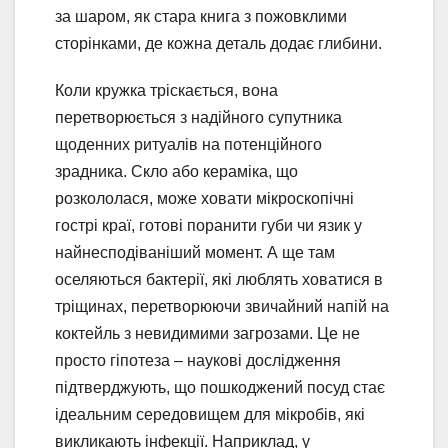
за шаром, як стара книга з пожовклими
сторінками, де кожна деталь додає глибини.
Коли кружка тріскається, вона
перетворюється з надійного супутника
щоденних ритуалів на потенційного
зрадника. Скло або кераміка, що
розкололася, може ховати мікроскопічні
гострі краї, готові поранити губи чи язик у
найнесподіваніший момент. А ще там
оселяються бактерії, які люблять ховатися в
тріщинах, перетворюючи звичайний напій на
коктейль з невидимими загрозами. Це не
просто гіпотеза – наукові дослідження
підтверджують, що пошкоджений посуд стає
ідеальним середовищем для мікробів, які
викликають інфекції. Наприклад, у