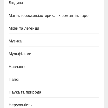
Людина
Магія, гороскоп,ізотерика , хіромантія, таро.
Міфи та легенди
Музика
Мульфільми
Навчання
Напої
Наука та природа
Нерухомість