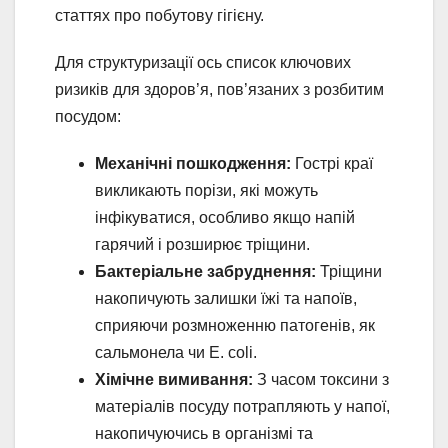
статтях про побутову гігієну.
Для структуризації ось список ключових
ризиків для здоров’я, пов’язаних з розбитим
посудом:
Механічні пошкодження:
Гострі краї
викликають порізи, які можуть
інфікуватися, особливо якщо напій
гарячий і розширює тріщини.
Бактеріальне забруднення:
Тріщини
накопичують залишки їжі та напоїв,
сприяючи розмноженню патогенів, як
сальмонела чи E. coli.
Хімічне вимивання:
З часом токсини з
матеріалів посуду потрапляють у напої,
накопичуючись в організмі та