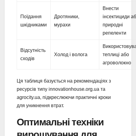
Внести
Поїдання
Дротяники,
інсектициди а
шкідниками
мурахи
природні
репеленти
Використовув
Відсутність
Холод і волога
теплиці або
сходів
агроволокно
Ця таблиця базується на рекомендаціях з
ресурсів типу innovationhouse.org.ua та
agrocity.ua, підкреслюючи практичні кроки
для уникнення втрат.
Оптимальні техніки
вирощування для