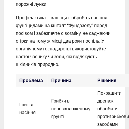
порожні лунки.
Профілактика – ваш щит: обробіть насіння
фунгіцидами на кшталт “Фундазолу” перед
посівом і забезпечте сівозміну, не саджаючи
огірки на тому ж місці два роки поспіль. У
органічному господарстві використовуйте
настої часнику чи золи, які відлякують
шкідників природно.
Проблема
Причина
Рішення
Покращити
Грибки в
дренаж,
Гниття
перезволоженому
обробити
насіння
ґрунті
протигрибков
засобами