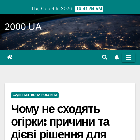
Перейти
Нд. Сер 9th, 2026
10:41:55 AM
до
вмісту
2000 UA
САДІВНИЦТВО ТА РОСЛИНИ
Чому не сходять
огірки: причини та
дієві рішення для