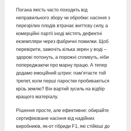
Погана якість часто походить від
неправильного збору чи обробки: насіння з
перезрілих плодів втрачає життєву силу, а
комерційні партії іноді містять дефектні
екземпляри через фабричні помилки. Щоб
перевірити, замочіть кілька зерен у воді –
здорові потонуть, а порожні спливуть, ніби
попереджаючи про марну працю. А тепер
додамо емоційний штрих: пам’ятаєте той
трепет, коли перші паростки пробиваються
крізь землю? Він вартий зусиль на відбір
кращого матеріалу.
Рішення просте, але ефективне: обирайте
сертифіковане насіння від надійних
виробників, як-от гібриди F1, які стійкіші до