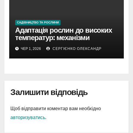
САДІВНИЦТВО ТА РОСЛИНИ
Адаптація рослин до високих
температур: механізми
виживання в умовах спеки
ЧЕР 1, 2026
СЕРГІЄНКО ОЛЕКСАНДР
Залишити відповідь
Щоб відправити коментар вам необхідно
авторизуватись
.