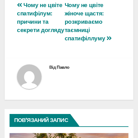
Навігація
Чому не цвіте
Чому не цвіте
спатифілум:
жіноче щастя:
записів
причини та
розкриваємо
секрети догляду
таємниці
спатифіллуму
Від
Павло
ПОВ’ЯЗАНИЙ ЗАПИС