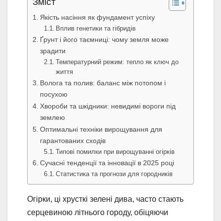
Зміст
Якість насіння як фундамент успіху
Вплив генетики та гібридів
Ґрунт і його таємниці: чому земля може
зрадити
Температурний режим: тепло як ключ до
життя
Волога та полив: баланс між потопом і
посухою
Хвороби та шкідники: невидимі вороги під
землею
Оптимальні техніки вирощування для
гарантованих сходів
Типові помилки при вирощуванні огірків
Сучасні тенденції та інновації в 2025 році
Статистика та прогнози для городників
Огірки, ці хрусткі зелені дива, часто стають
серцевиною літнього городу, обіцяючи