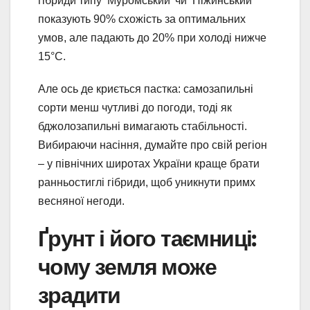
гібриди типу ‘Муромський’ чи ‘Ніжинський’
показують 90% схожість за оптимальних
умов, але падають до 20% при холоді нижче
15°C.
Але ось де криється пастка: самозапильні
сорти менш чутливі до погоди, тоді як
бджолозапильні вимагають стабільності.
Вибираючи насіння, думайте про свій регіон
– у північних широтах України краще брати
ранньостиглі гібриди, щоб уникнути примх
весняної негоди.
Ґрунт і його таємниці:
чому земля може
зрадити