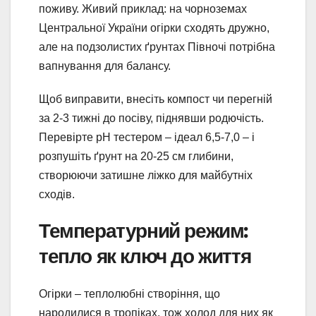
поживу. Живий приклад: на чорноземах
Центральної України огірки сходять дружно,
але на подзолистих ґрунтах Півночі потрібна
вапнування для балансу.
Щоб виправити, внесіть компост чи перегній
за 2-3 тижні до посіву, піднявши родючість.
Перевірте pH тестером – ідеал 6,5-7,0 – і
розпушіть ґрунт на 20-25 см глибини,
створюючи затишне ліжко для майбутніх
сходів.
Температурний режим:
тепло як ключ до життя
Огірки – теплолюбні створіння, що
народилися в тропіках, тож холод для них як